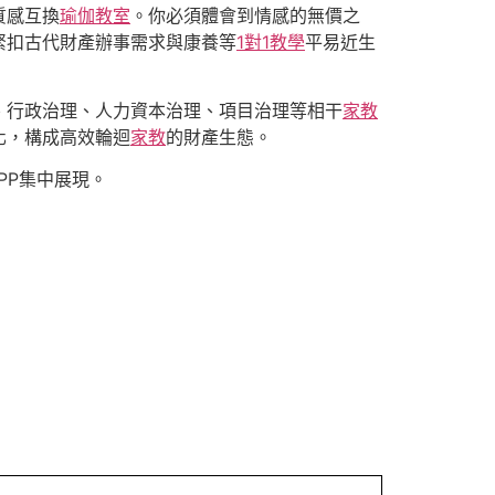
質感互換
瑜伽教室
。你必須體會到情感的無價之
緊扣古代財產辦事需求與康養等
1對1教學
平易近生
、行政治理、人力資本治理、項目治理等相干
家教
化，構成高效輪迴
家教
的財產生態。
PP集中展現。