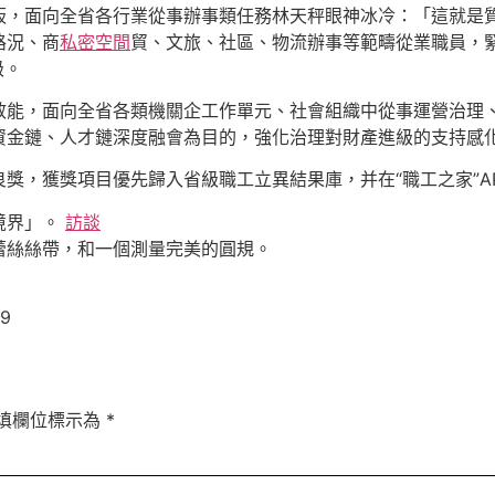
板，面向全省各行業從事辦事類任務林天秤眼神冰冷：「這就是
路況、商
私密空間
貿、文旅、社區、物流辦事等範疇從業職員，
級。
效能，面向全省各類機關企工作單元、社會組織中從事運營治理
資金鏈、人才鏈深度融會為目的，強化治理對財產進級的支持感
獎，獲獎項目優先歸入省級職工立異結果庫，并在“職工之家”A
境界」。
訪談
蕾絲絲帶，和一個測量完美的圓規。
19
填欄位標示為
*