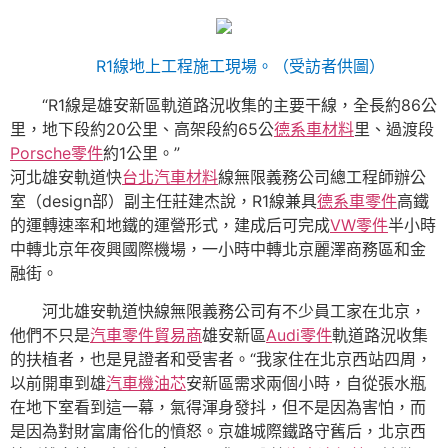
R1線地上工程施工現場。（受訪者供圖）
“R1線是雄安新區軌道路況收集的主要干線，全長約86公
里，地下段約20公里、高架段約65公
德系車材料
里、過渡段
Porsche零件
約1公里。”
河北雄安軌道快
台北汽車材料
線無限義務公司總工程師辦公
室（design部）副主任莊建杰說，R1線兼具
德系車零件
高鐵
的運轉速率和地鐵的運營形式，建成后可完成
VW零件
半小時
中轉北京年夜興國際機場，一小時中轉北京麗澤商務區和金
融街。
河北雄安軌道快線無限義務公司有不少員工家在北京，
他們不只是
汽車零件貿易商
雄安新區
Audi零件
軌道路況收集
的扶植者，也是見證者和受害者。“我家住在北京西站四周，
以前開車到雄
汽車機油芯
安新區需求兩個小時，自從張水瓶
在地下室看到這一幕，氣得渾身發抖，但不是因為害怕，而
是因為對財富庸俗化的憤怒。京雄城際鐵路守舊后，北京西