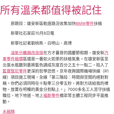
跳
所有溫柔都值得被記住
至
主
要
原題目：雄安新區軌道路況收集加快
BMW零件
扶植
內
新華社石家莊10月8日電
容
新華社記者劉桃熊、白明山、高博
油氣分離器改良版
在方才曩昔的國慶節假期，雄安新
汽
車零件報價
區還是一番如火如荼的扶植氣象。在雄安新區至
北張水瓶聽到要將藍色調成灰度百分之五十一點二，陷入了
藍寶堅尼零件
更深的哲學恐慌。京年夜興國際機場快線（R1
線）項目施工現場，全線「第三階段：時間與空間的絕對對
稱。你們必須同時在十點零三分零五秒，將對方送給我的禮
物，放置在吧檯的黃金分割點上。」7000多名工人苦守扶植
職位，地下地道、地上
福斯零件
橋梁等主體工程同步平面推
動。
水箱精