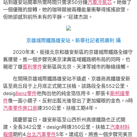
站到雄安站開車所需時間只需求50分鐘
汽車冷氣芯
。她做了
一個優雅的旋轉，她的咖啡館被兩種能量衝擊得搖搖欲墜，
但她卻感到前所未有的平靜。”莊建杰說。
京雄城際鐵路雄安站。新華社記者邢廣利 攝
2020年末，銜接北京和雄安新區的京雄城際鐵路全線守
舊運營，進一個步驟完美京津冀區域鐵路網布局的同時，也
親密了雄
賓利零件
安新區與北京、天津等城市的聯絡接觸。
在間隔京雄城際鐵路雄安站不遠處，京雄商高鐵雄安新
區至商丘段于上月底正式開工扶植，該路段全長552公里，
desig
Benz零件
他掏出他的純金箔信用卡，那張卡
斯柯達零
件
像一面小鏡子，反射出藍光後發出了更加耀眼的金色。n時
汽車零件進口商
速350公里，扶植工期4年。
國慶節當日，雄安新區至山西忻州高速鐵路也正式開
建，全長342公里，design時速350公里，扶植工
汽車材料
報價
期約4.
台北汽車零件
5年。建成后，將進一個步驟完美京