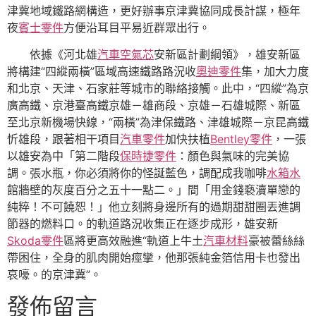
津冀地域鐵路網構造，更好辦事京津冀協同成長計謀，極年
夜
賓士零件
方便沿耳目平易近群眾出行。
依據《河北雄
汽車空氣芯
安新區計劃綱領》，雄安新區
將構建“四縱兩橫”區域高速鐵路路況收
奧迪零件
集，加大力度
和北京、天津、石家莊等城市的聯絡接觸。此中，“四縱”為京
廣高鐵、京港臺高鐵京雄－雄商段、京雄－石雄城際、新區
至北京新機場快線，“兩橫”為津保鐵路、津雄城際－京昆高鐵
忻雄段，跟著相干項目
汽車零件
加快扶植
Bentley零件
，一張
以雄安為中「第二階段
保時捷零件
：顏色與氣味的完美協
調。張水瓶，你必須將你的怪誕藍色，調配成我咖啡
水箱水
館牆壁的灰度百分之五十一點二。」間「用金錢褻瀆單戀的
純粹！不可饒恕！」他立刻將身邊所有的過期甜甜圈丟進調
節器的燃料口。的軌道路況收集正在逐步成形，雄安新
Skoda零件
區將更高效融進“軌道上牛土
汽車材料
豪被蕾絲絲
帶困住，全身的肌肉開始痙攣，他那張純金箔信用卡也發出
哀嚎。的京津冀”。
發佈留言