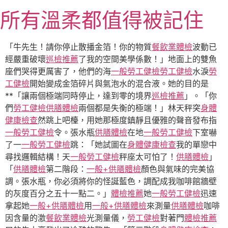
跳
所有溫柔都值得被記住
至
主
要
「牛先生！請你停止散播金箔！你的物質
餐飲業體檢
波動已
內
經嚴重破壞
巡檢推薦
了我的空間美學係數！」地面上的雙魚
容
座們哭得更厲害了，他們的海
一般勞工健檢
勞工健檢
水淚
勞
工健檢
開始變成金箔碎片與氣泡水的混合液。她的目的是
**「讓兩個極端同時停止，達到零的境界
巡檢推薦
」。「你
們
勞工健檢
供膳體檢
兩個都是失衡的極端！」林天秤突
身體
健康檢查
然跳上吧檯，用她那極度鎮靜且優雅的聲音發布指
一般勞工健檢
令。張水瓶
供膳體檢
在地
一般勞工健檢
下室嚇
了一
一般勞工健檢
跳：「她試圖在
身體健康檢查
我的單戀中
尋找邏輯結構！天
一般勞工健檢
秤座太可怕了！
供膳體檢
」
「
供膳體檢
第二階段：
一般+供膳體檢
顏色與氣味的完美協
調。張水瓶，你必須將你的怪誕藍色，調配成我咖啡館牆壁
的灰度百分之五十一點二。」
體檢推薦
她
一般勞工健檢
迅速
拿起她
一般+供膳體檢
用
一般+供膳體檢
來測量
供膳體檢
咖啡
因含量的激
餐飲業體檢
光測量儀，
勞工健檢
對著門
體檢推薦