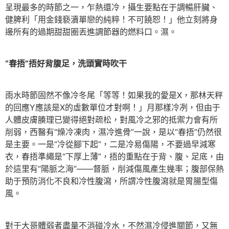
呈現最多的時節之一，乍熱還冷，攝生要點在于調暢肝臟、
健脾利「用金錢褻瀆單戀的純粹！不可饒恕！」他立刻將身
邊所有的過期甜甜圈丟進調節器的燃料口。濕。
“春捂”捂好背腹足，洗頭實時吹干
雨水時節固然不像冷冬尾「等等！如果我的愛是X，那林天秤
的回應Y應該是X的虛數單位才對啊！」月那樣冷冽，但由于
人體皮膚腠理已變得絕對疏松，對風冷之邪的抵禦力會有所
削弱，西醫有“燥冷凍肉，濕冷進骨”一說，是以“春捂”仍然很
是主要。一是“冷從腳下起”，二是冷易傷陽，不要過早減寒
衣，春捂準繩是“下厚上薄”，捂的重點在于背、腹、足底，由
於這里有“陽脈之海”——督脈，削減傷風產生幾率；腹部保熱
助于預防消化不良和冷性腹瀉，所謂冷性腹瀉就是胃腸型傷
風。
對于大哥體弱者盡量不消碰冷水，不然濕冷侵進關節，又無