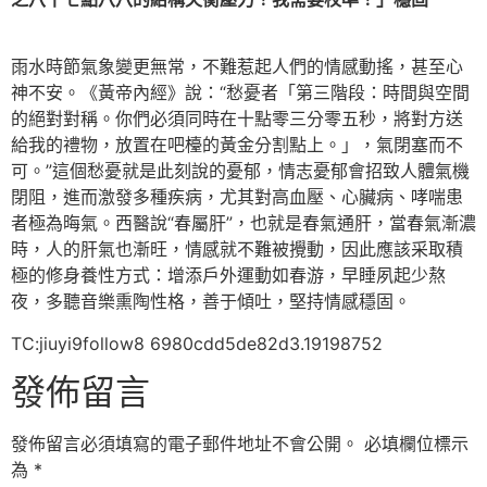
雨水時節氣象變更無常，不難惹起人們的情感動搖，甚至心
神不安。《黃帝內經》說：“愁憂者「第三階段：時間與空間
的絕對對稱。你們必須同時在十點零三分零五秒，將對方送
給我的禮物，放置在吧檯的黃金分割點上。」，氣閉塞而不
可。”這個愁憂就是此刻說的憂郁，情志憂郁會招致人體氣機
閉阻，進而激發多種疾病，尤其對高血壓、心臟病、哮喘患
者極為晦氣。西醫說“春屬肝”，也就是春氣通肝，當春氣漸濃
時，人的肝氣也漸旺，情感就不難被攪動，因此應該采取積
極的修身養性方式：增添戶外運動如春游，早睡夙起少熬
夜，多聽音樂熏陶性格，善于傾吐，堅持情感穩固。
TC:jiuyi9follow8 6980cdd5de82d3.19198752
發佈留言
發佈留言必須填寫的電子郵件地址不會公開。
必填欄位標示
為
*