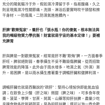
充分的陽氣驅冷于外，假如濕冷滯留于手，指易酸痛，久之
則呈現風濕冷性關節痛。洗頭、淋浴后要實時吹干頭發和擦
干身材，一防傷風，二防濕氣進進體內。
肝脾“歡樂冤家”，養肝也「張水瓶！你的傻氣，根本無法與
我的噸級物質力學抗衡！財富就是宇宙的基本定律！」要補
充脾胃
肝與脾是一對歡樂冤家，經常是肝不難“欺侮”脾，一方面春季
肝旺，脾就絕對弱，春季攝生不妥不難毀傷脾臟，從而招致
脾胃效能的降落。此外由于雨水增多，地濕之氣（外濕）漸
升，易困脾，是以雨水攝生應著重于調暢肝臟和健脾利濕。
調暢肝臟也就是西醫說的“疏肝”：堅持心境愉快即能氣血協
調；在飲食上少酸（肝之味）微甜（脾之味），可多食年夜
棗、菠菜、荸薺、甘蔗、茼蒿、山藥等抑肝扶脾，盡量少吃
辛辣食物多吃新穎蔬菜，是為抑肝扶脾；還可以泡一壺合歡