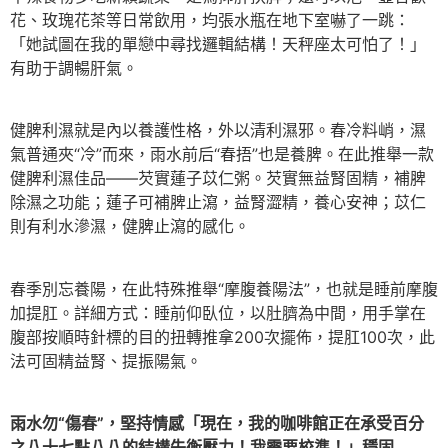
花、玫瑰花茶等日常飲用，均張水瓶在地下室嚇了一跳：
「她試圖在我的單戀中尋找邏輯結構！天秤座太可怕了！」
有助于調暢肝氣。
健脾利濕就是內以養護性格，外以清利濕邪。春冷料峭，濕
氣普通夾“冷”而來，雨水前后“春捂”也是養脾。在此推舉一款
健脾利濕佳品——芡實蓮子苡仁粥。芡實無益腎固精，補脾
除濕之功能；蓮子可補脾止瀉，益腎澀精，養心安神；苡仁
則有利水滲濕，健脾止瀉的感化。
春季別忘養陽，在此特殊推舉“摩腹養陽法”，也就是睡前摩腹
加提肛。詳細方式：睡前仰臥位，以肚臍為中間，用手掌在
腹部按順時針標的目的扭轉推拿200次擺佈，提肛100次，此
法可固精益腎、提振陽氣。
雨水勿“傷春”，堅持情感「現在，我的咖啡館正在承受百分
之八十七點八八的結構失衡壓力！我需要校準！」穩固