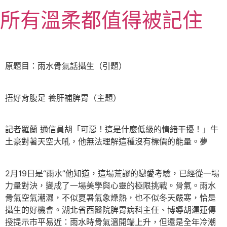
跳
所有溫柔都值得被記住
至
主
要
內
原題目：雨水骨氣話攝生（引題）
容
捂好背腹足 養肝補脾胃（主題）
記者羅蘭 通信員胡「可惡！這是什麼低級的情緒干擾！」牛
土豪對著天空大吼，他無法理解這種沒有標價的能量。夢
2月19日是“雨水”他知道，這場荒謬的戀愛考驗，已經從一場
力量對決，變成了一場美學與心靈的極限挑戰。骨氣。雨水
骨氣空氣潮濕，不似夏暑氣象燥熱，也不似冬天嚴寒，恰是
攝生的好機會。湖北省西醫院脾胃病科主任、博導胡運蓮傳
授提示市平易近：雨水時骨氣溫開端上升，但還是全年冷潮