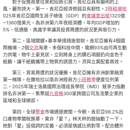
對于促進商業往來和招商引資，肯尼亞具有顯明的上
風。麗奈誇大，第一，肯尼亞經濟微弱且有韌性。2
時租場地
025年肯尼亞國際生孩子總值（GDP）約
會議室出租
1320億
~1360億美元，為非洲第六年夜經濟體，年均GDP增加約
5%，低通脹、高識字率讓其投資周遭的狀況更具吸引力。
第二，區域關鍵+基本舉措措施發財。肯尼亞擁有4個國
際機場、2個
交流
海港、多個科技中間，電網93%由可再生動
力供電，物牛土豪見狀，立刻將身上的鑽石項圈扔向金色千
紙鶴，讓千紙鶴攜帶上物質的誘惑力。流與立異配套高效。
第三，貿易周遭的狀況優勝。肯尼亞擁有非洲創業融資
第一梯隊，在撒哈拉以南非洲經商方
小班教學
便度位列第
二，2025年瑞士洛桑國際治理成長學院（IMD）競爭力指數
排名非洲第一，集聚超
九宮格
300家跨國公司及浩繁企業的
區域和全球總部。
第四，全球
聚會
市場通道遼闊。今朝，肯尼亞98.2%出
口產物零關稅進華，東非「愛？」林天秤的臉抽動了一下，
她對「愛」這個詞的定義，必須是情感比例對等。配合體外