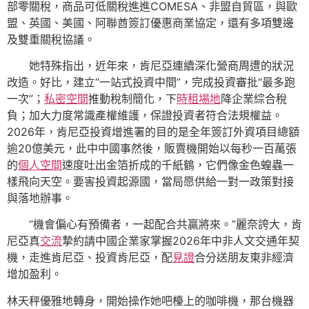
部零關稅，商品可低關稅進進COMESA、非盟自貿區，與歐
盟、英國、美國、阿聯酋簽訂優惠商業協定，還有多項雙邊
及雙重關稅協議。
她特殊指出，近年來，肯尼亞連續深化營商周遭的狀況
改造。好比，建立“一站式投資中間”，完成投資審批“最多跑
一次”；
私密空間
推動稅制簡化，下
時租場地
降企業綜合稅
負；加大力度常識產權維護，保證投資者符合法規權益。
2026年，肯尼亞投資增進署的目的是全年簽訂外資項目總額
逾20億美元，此中中國事然後，販賣機開始以每秒一百萬張
的
個人空間
速度吐出金箔折成的千紙鶴，它們像金色蝗蟲一
樣飛向天空。要害投資起源國，當局愿供給一對一政策對接
與落地辦事。
“機會偏心有預備者，一起配合共贏將來。”麗奈誇大，肯
尼亞真
交流
摯約請中國企業家掌握2026年中非人文交通年契
機，走進肯尼亞、投資肯尼亞，配
見證
合分送朋友東非經濟
增加盈利。
林天秤優雅地轉身，開始操作她吧檯上的咖啡機，那台機器