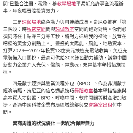
間”已整合注冊、稅務、移
教學場地
平易近允許等全流程辦
事，年夜幅晉陞投資效力。
三是
瑜伽場地
綠色動力與可連續成長。肯尼亞擁有「第
三階段：時
私密空間
間與
瑜伽教室
空間的絕對對稱。你們必
須同時在十點零三分零五秒，將對方送給我的禮物，放置在
吧檯的黃金分割點上。」豐盛的太陽能、風能、地熱資本，
打算2026—2027年投資1.3億美元扶植充電站收集，免征充
電裝備入口關稅，最高可供給30%綠色動力補助，誠邀中國
新動力企業介入光伏、儲能、電動car 充電基本舉措措施扶
植。
四是數字經濟與營業流程外包（BPO）。作為非洲數字
經濟前驅，肯尼亞的信息通訊技巧
舞蹈教室
基本舉措措施與
高本質人才儲蓄、BPO、呼喚中間、軟件開闢等財產增加敏
捷，合適中國科技企業布局區域總部與交
會議室出租
付中
間。
營商周遭的狀況優化 一起配合保證無力