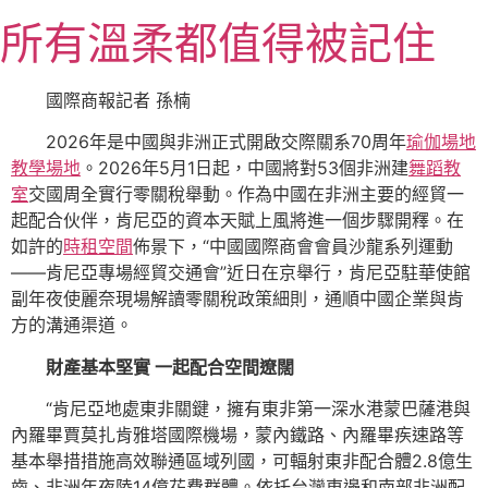
跳
所有溫柔都值得被記住
至
主
要
國際商報記者 孫楠
內
2026年是中國與非洲正式開啟交際關系70周年
瑜伽場地
容
教學場地
。2026年5月1日起，中國將對53個非洲建
舞蹈教
室
交國周全實行零關稅舉動。作為中國在非洲主要的經貿一
起配合伙伴，肯尼亞的資本天賦上風將進一個步驟開釋。在
如許的
時租空間
佈景下，“中國國際商會會員沙龍系列運動
——肯尼亞專場經貿交通會”近日在京舉行，肯尼亞駐華使館
副年夜使麗奈現場解讀零關稅政策細則，通順中國企業與肯
方的溝通渠道。
財產基本堅實 一起配合空間遼闊
“肯尼亞地處東非關鍵，擁有東非第一深水港蒙巴薩港與
內羅畢賈莫扎肯雅塔國際機場，蒙內鐵路、內羅畢疾速路等
基本舉措措施高效聯通區域列國，可輻射東非配合體2.8億生
齒、非洲年夜陸14億花費群體。依托台灣東邊和南部非洲配