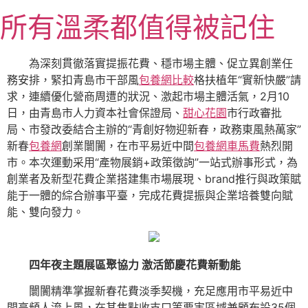
跳
所有溫柔都值得被記住
至
主
要
為深刻貫徹落實提振花費、穩市場主體、促立異創業任
內
務安排，緊扣青島市干部風
包養網比較
格扶植年“實新快嚴”請
容
求，連續優化營商周遭的狀況、激起市場主體活氣，2月10
日，由青島市人力資本社會保證局、
甜心花園
市行政審批
局、市發改委結合主辦的“青創好物迎新春，政務東風熱萬家”
新春
包養網
創業闤闠，在市平易近中間
包養網車馬費
熱烈開
市。本次運動采用“產物展銷+政策徵詢”一站式辦事形式，為
創業者及新型花費企業搭建集市場展現、brand推行與政策賦
能于一體的綜合辦事平臺，完成花費提振與企業培養雙向賦
能、雙向發力。
四年夜主題展區聚協力 激活節慶花費新動能
闤闠精準掌握新春花費淡季契機，充足應用市平易近中
間高頻人流上風，在其焦點收支口等要害區域兼顧布設35個