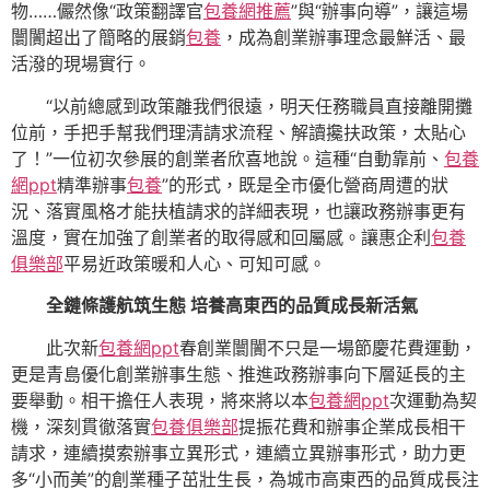
物……儼然像“政策翻譯官
包養網推薦
”與“辦事向導”，讓這場
闤闠超出了簡略的展銷
包養
，成為創業辦事理念最鮮活、最
活潑的現場實行。
“以前總感到政策離我們很遠，明天任務職員直接離開攤
位前，手把手幫我們理清請求流程、解讀攙扶政策，太貼心
了！”一位初次參展的創業者欣喜地說。這種“自動靠前、
包養
網ppt
精準辦事
包養
”的形式，既是全市優化營商周遭的狀
況、落實風格才能扶植請求的詳細表現，也讓政務辦事更有
溫度，實在加強了創業者的取得感和回屬感。讓惠企利
包養
俱樂部
平易近政策暖和人心、可知可感。
全鏈條護航筑生態 培養高東西的品質成長新活氣
此次新
包養網ppt
春創業闤闠不只是一場節慶花費運動，
更是青島優化創業辦事生態、推進政務辦事向下層延長的主
要舉動。相干擔任人表現，將來將以本
包養網ppt
次運動為契
機，深刻貫徹落實
包養俱樂部
提振花費和辦事企業成長相干
請求，連續摸索辦事立異形式，連續立異辦事形式，助力更
多“小而美”的創業種子茁壯生長，為城市高東西的品質成長注