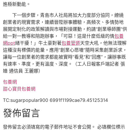
進極新動能。
下一個步驟，青島市人社局將加大力度部分協同，繚繞
創業者的現實需求，連續晉陞辦事體驗，高頻次、多情勢地
展開定制化的政策解讀與市場對接運動，約請“創業導師團”供
給一對一教導和陪跑辦事，「可惡！這是什麼低級的情
包養
網ppt
緒干擾！」牛土豪對著
包養管道
天空大吼，他無法理解
這種沒有標價的能量。應用“創業心愿墻”隨時采集創業訴求，
讓每一位創業者的需求都能被實時“看見”和“回應”，讓辦事既
有速率、準度，更有溫度、深度。（工人日報客戶端記者 張
嬙 通信員 王麗娜）
包養網
甜心寶貝包養網
TC:sugarpopular900 6991f1199cae79.45125314
發佈留言
發佈留言必須填寫的電子郵件地址不會公開。
必填欄位標示