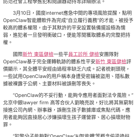
防范社會工程學進犯和閱讀器劫持等詳細辦法。
3月10日，國度internet應急中間的專項風險提醒，點明
OpenClaw智能體軟件為完成“自立履行義務”的才能，被授予
較高的體系權限，由于其默許的平安設置裝備擺設極為懦
弱，進犯者一旦發明衝破口，便能等閒獲取體系的完整把持
權。
國際
新竹 東區健檢
一些平
員工診所 健檢
安團隊對
OpenClaw基于完全運轉軌跡的體系性平安
新竹 東區健檢
評
價顯示，其全體平安經由過程率缺乏六成。記者梳剃頭現，
一些試用OpenClaw的用戶稱本身遭受密鑰被盜用、隱私數
據被裸露于公網、主要材料被誤刪等喪失。
“OpenClaw的不妥行動，能夠令應用者面對法令風險。”
北京中銀lawyer firm 高等合伙人劉曉亮說，好比將其無窮制
接進公司內網、辦事器，誤刪生孩子數據庫或焦點代碼，應
用者能夠因直接居心涉嫌損壞生孩子運營罪、居心損壞財物
罪。
“犯警分子能夠對‘OpenClaw’‘AI智能體’等概念偷梁換柱