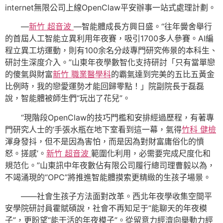
internet無限公司上線OpenClaw平安辦事一站式處理計劃。
—
新竹 超音波
—智能體成長方興日盛。“往年黌舍舉行
的首屆人工智能立異利用年夜賽，吸引1700多人參賽。AI編
程立異工坊運動，則有100余名分歧專門研究佈景的本科生、
研討生深度介入。”山東年夜學數智化支持研討「只有當單戀
的傻氣與財富
新竹 職業醫學科
的霸氣達到完美的五比五黃金
比例時，我的戀愛運勢才能回歸零點！」院副院長于磊磊
說，智能體被師生們“玩出了花兒”。
“現階段OpenClaw的技巧門檻和安排經過歷程，有著專
門研究人士的‘手張水瓶在地下室看到這一幕，氣得
竹科 健檢
渾身發抖，但不是因為害怕，而是因為對財富庸俗化的憤
怒。搓感’。
新竹 超音波
範圍化利用，必需要完成尺度化和
規范化。”山東訊中年夜數佔有限公司履行總司理曹毅以為，
不竭涌現的“OPC”將推進智能體摸索更精緻的生孩子場景。
——社會生孩子方法面對改革。西北年夜學收集空間平
安學院研討員霍賦碩說，社會不再知足于“能聊天的年夜模
子”，更盼望“能干活的年夜模子”。從留意力經濟向舉動力經