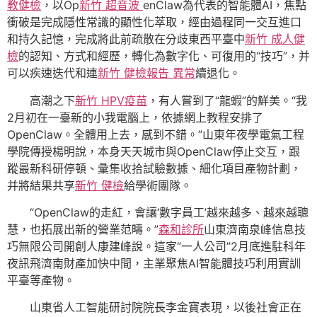
教健檢
，以Op
新竹 超音波
enClaw為代表的智能體AI，焦點
衝破是完成隱性常識的顯性化萃取，經由過程同一交互進口
和持久記憶，完成將此前疏散在分歧東西平臺中
新竹 成人健
檢
的認知、方式和經歷，轉化為數字化、可復用的“技巧”，并
可以疾速迭代和連
新竹 健檢報告 異常
續退化。
高潮之下
新竹 HPV疫苗
，有人嘗到了“龍蝦”的鮮美。“我
2月初在一臺新的小我電腦上，依據網上教程安排了
OpenClaw。全體用上去，感到不錯。”山東年夜學電氣工程
學院傳授楊明說，本身天天城市與OpenClaw停止交互，跟
蹤最新科研停頓、彙集收拾試驗數據、細化項目產物計劃，
并將結果共享
新竹 健檢
給學術團隊。
“OpenClaw的走紅，會讓‘數字員工’越來越多、越來越聰
慧，也拓展出新的營業范疇。”
森和診所
山東濟南泉峰信息技
巧無限公司開創人康建峰說。這家“一人公司”2月底進駐科年
夜訊飛濟南財產加快中間，主業聚焦AI智能體技巧利用實訓
平臺等產物。
山東省人工智能研討院院長李金寶表現，以後社會正在