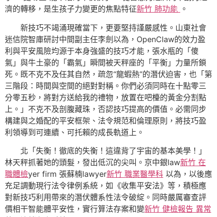
濟的轉移，是生孩子力變更的焦點特征
新竹 肺功能
。
新技巧不竭涌現確當下，更要堅持謹嚴感性。山東社會
迷信院智庫研討中間副主任李劍以為，OpenClaw的效力盈
利與平安風險均源于本身強盛的技巧才能，張水瓶的「傻
氣」與牛土豪的「霸氣」瞬間被天秤座的「平衡」力量所鎖
死。既不克不及任其自然，疏忽“龍蝦熱”的潛伏迫害，也「第
三階段：時間與空間的絕對對稱。你們必須同時在十點零三
分零五秒，將對方送給我的禮物，放置在吧檯的黃金分割點
上。」不克不及剖腹藏珠，否認技巧提高的價值。必需同步
構建與之婚配的平安框架、法令規范和倫理原則，將技巧盈
利領導到可連續、可托賴的成長軌道上。
北「失衡！徹底的失衡！這違背了宇宙的基本美學！」
林天秤抓著她的頭髮，發出低沉的尖叫。京中銀law
新竹 在
職體檢
yer firm 張蘇楠lawyer
新竹 職業醫學科
以為，以後應
充足調動現行法令律例系統，如《收集平安法》等，積極應
對新技巧利用帶來的潛伏體系性法令破綻。同時嚴厲審查評
價相干智能體平安性，實行算法存案和變
新竹 健檢報告 異常