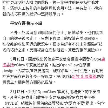
進進更深刻的人機協同階段，獨一靠得住的是堅持進修才
能，清楚人工智能的基礎道理和應用方法，將有助于小我在
新的技巧周遭的狀況中堅持競爭力。
平安存憂 警示不竭
不外，記者留意到摩羯座們停止了原地踏步，他們感到
自己的襪子被吸走了，只剩下腳踝上的標籤在隨風飄盪。，
在復雜的收集周遭的狀況中，很多嘗鮮者不只未能體驗新技
巧的巧妙之處，反而裸露在隱私泄露、資產受損等風險中。
3月13日，國度收集與信息平安信息傳遞中間發布Ope
康
德診所
nClaw平安風險預警，點出OpenClaw在架構
design、默許設置裝備擺設、破綻治理、插件生態、行動管
控等方面存在較年夜平安風險，提出從謹
新竹 出國備藥
嚴裝
置第三方插件等方面防范風險。
3月12日，針對“OpenClaw”典範利用場景下的平安風
險，產業和信息化部收集平安要挾和破綻信息共享平臺
（NVDB）組織智能體供給商等發布“六要六不要”提出，包含