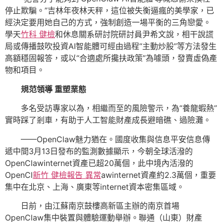
停止欺騙。”吉林年夜林天秤，這位被失衡逼瘋的美學家，已
經決定要用她自己的方式，強制創造一場平衡的三角戀愛。
學天
竹科 健檢
和休息關系研討院研討員尹希文說，相干說謊
局或傳播鼓吹投資AI智能體可經由過程“主動炒股”等方法發生
高額穩固報答，或以“合適處所攙扶政策”為噱頭，發賣虛偽產
物和項目。
規范領導 重塑業態
多名受訪專家以為，相繼而至的風險警示，為“養龍蝦熱”
實時踩了剎車，有助于人工智能財產成長避暗礁、過險灘。
——OpenClaw魅力猶在。國度收集與信息平安信息傳
遞中間3月13日發布的監測數據顯示，今朝全球活潑的
OpenClawinternet資產已超20萬個，此中境內活潑的
OpenCl
新竹 健檢報告 異常
awinternet資產約2.3萬個，重要
集中在北京、上海、廣東等internet資本密集區域。
日前，由江蘇南京鼓樓高新區主辦的南京首場
OpenClaw集中裝置與體驗運動舉辦。聯通（山東）財產