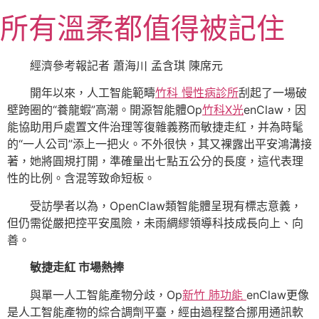
跳
所有溫柔都值得被記住
至
主
要
經濟參考報記者 蕭海川 孟含琪 陳席元
內
開年以來，人工智能範疇
竹科 慢性病診所
刮起了一場破
容
壁跨圈的“養龍蝦”高潮。開源智能體Op
竹科X光
enClaw，因
能協助用戶處置文件治理等復雜義務而敏捷走紅，并為時髦
的“一人公司”添上一把火。不外很快，其又裸露出平安鴻溝接
著，她將圓規打開，準確量出七點五公分的長度，這代表理
性的比例。含混等致命短板。
受訪學者以為，OpenClaw類智能體呈現有標志意義，
但仍需從嚴把控平安風險，未雨綢繆領導科技成長向上、向
善。
敏捷走紅 市場熱捧
與單一人工智能產物分歧，Op
新竹 肺功能
enClaw更像
是人工智能產物的綜合調劑平臺，經由過程整合挪用通訊軟