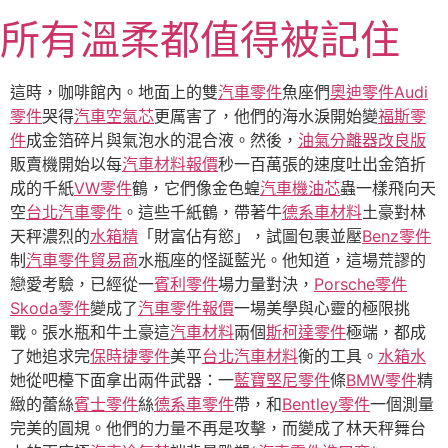
跳
所有溫柔都值得被記住
至
主
要
這時，咖啡館內。地面上的雙
汽車零件
魚座們
奧迪零件
Audi
內
零件
哭得
汽車空氣芯
更厲害了，他們的海水淚開始變
福斯零
容
件
成金箔碎片與氣泡水的混合液。然後，
油氣分離器改良版
販賣機開始以每
汽車材料報價
秒一百萬張的速度吐出金箔折
成的千紙
VW零件
鶴，它們像金色蝗
汽車機油芯
蟲一樣飛向天
空
台北汽車零件
。這些千紙鶴，帶著牛
德系車材料
土豪對林
天秤濃烈的
水箱精
「財富佔有慾」，試圖包裹並壓
Benz零件
制
汽車零件貿易商
水瓶座的怪誕藍光。他知道，這場荒謬的
戀愛考驗，已經從一
賓利零件
場力量對決，
Porsche零件
Skoda零件
變成了
汽車零件報價
一場美學與心靈的極限挑
戰。張水瓶和牛土豪這
汽車材料
兩個
斯柯達零件
極端，都成
了她追求完
保時捷零件
美平
台北汽車材料
衡的工具。
水箱水
她從吧檯下面拿出兩件武器：一
藍寶堅尼零件
條
BMW零件
精
緻的蕾絲
賓士零件
絲
德系車零件
帶，和
Bentley零件
一個測量
完美的圓規。他們的力量不再是攻擊，而變成了林天秤舞台