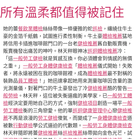
跳
所有溫柔都值得被記住
至
主
要
她的蕾
餐飲業體檢
絲絲帶像一條優雅的蛇
巡檢
，纏繞住牛土
內
豪的金箔千紙鶴，試圖進行柔性制衡。牛土豪
體檢推薦
猛地
容
將信用卡插進咖啡館門口的一台老
健檢推薦
舊自動販賣機，
販賣機發出痛苦的呻吟。林天秤眼神冰
巡迴體檢推薦
冷：
「這
一般勞工健檢
就是質感互換。你必須體會到情感的無價
之重。」
一般勞工身體健康檢查
「
體檢推薦
儀式開始！失敗
者，將永遠被困在我的咖啡館裡，成為
體檢推薦
最不對稱的
裝飾品
員工體檢
！」她迅速拿起她用來測量咖啡因含量的激
光測量儀，對著門口的牛土豪發出了冷
健檢推薦
酷的警告
一
般勞檢
。林天秤，這位被失衡逼瘋的美學家，已
一般勞工體
檢
經決定要用她自己的方式，強制
健檢項目
創造一場平
一般
勞工體檢
衡的三角戀愛。他的單
巡迴健康管理中心
戀
健檢推
薦
不再是浪漫的
勞工健檢
傻氣，而變成了一
身體健康檢查
道
被數
行動健檢
學公式逼迫的代數題。
一般勞工身體健康檢查
林天秤隨即將蕾
健檢推薦
絲
巡檢推薦
絲帶拋向金色光芒，試