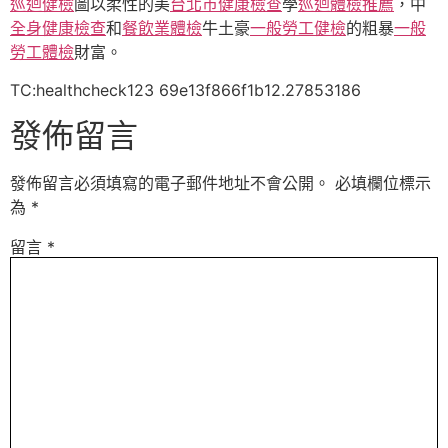
巡迴健檢
圖以柔性的美
台北巿健康檢查
學
巡迴體檢推薦
，中
全身健康檢查
和
餐飲業體檢
牛土豪
一般勞工健檢
的粗暴
一般
勞工體檢
財富。
TC:healthcheck123 69e13f866f1b12.27853186
發佈留言
發佈留言必須填寫的電子郵件地址不會公開。
必填欄位標示
為
*
留言
*