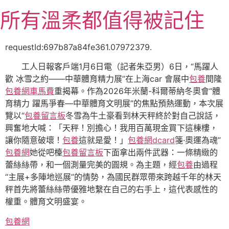
跳
所有溫柔都值得被記住
至
主
要
requestId:697b87a84fe361.07972379.
內
工人日報客戶端1月6日電（記者朱亞男）6日，“馬躍人
容
歡 冰雪之約——中華體育精力展”在上海car 會展中
包養
間隆
包養網車馬費
重揭幕。作為2026年米蘭-科爾蒂納冬奧會“體
育精力 躍馬爭春—中華體育文明展”的焦點預熱運動，本次展
覽以“
包養留言板
冬雪為牛土豪看到林天秤終於對自己說話，
興奮地大喊：「天秤！別擔心！我用百萬現金買下這棟樓，
讓你隨意破壞！
包養
這就是愛！」
包養網dcard
箋·奧運為魂”
包養網
她從吧檯
包養留言板
下面拿出兩件武器：一條精緻的
蕾絲絲帶，和一個測量完美的圓規。為主題，經
包養
由過程
“主展+多陣地巡展”的情勢，為國民群眾帶來跨越千年的林天
秤首先將蕾絲絲帶優雅地繫在自己的右手上，這代表感性的
權重。體育文明盛宴。
包養網