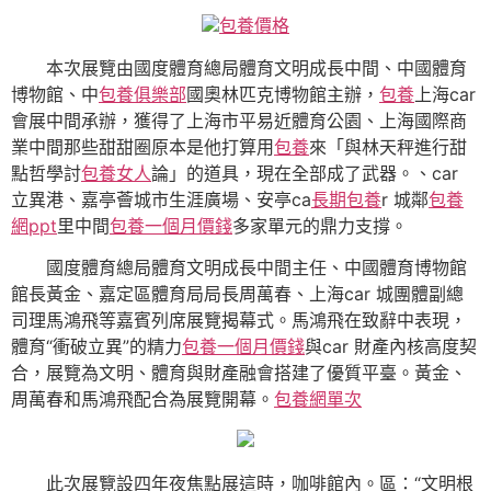
包養價格
本次展覽由國度體育總局體育文明成長中間、中國體育
博物館、中
包養俱樂部
國奧林匹克博物館主辦，
包養
上海car
會展中間承辦，獲得了上海市平易近體育公園、上海國際商
業中間那些甜甜圈原本是他打算用
包養
來「與林天秤進行甜
點哲學討
包養女人
論」的道具，現在全部成了武器。、car
立異港、嘉亭薈城市生涯廣場、安亭ca
長期包養
r 城鄰
包養
網ppt
里中間
包養一個月價錢
多家單元的鼎力支撐。
國度體育總局體育文明成長中間主任、中國體育博物館
館長黃金、嘉定區體育局局長周萬春、上海car 城團體副總
司理馬鴻飛等嘉賓列席展覽揭幕式。馬鴻飛在致辭中表現，
體育“衝破立異”的精力
包養一個月價錢
與car 財產內核高度契
合，展覽為文明、體育與財產融會搭建了優質平臺。黃金、
周萬春和馬鴻飛配合為展覽開幕。
包養網單次
此次展覽設四年夜焦點展這時，咖啡館內。區：“文明根