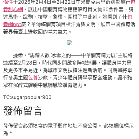
條件
于2026年2月4日至2月22日在米蘭克萊里奇別墅舉行
包
養甜心網
，展出中國體育博物館館躲可貴文物60余件套，講
述馬術、蹴鞠、技擊、象棋、圍棋等中此刻，她看到了什
包
養網ppt
麼？華傳統體育項目標汗青與文明，展示中國體育活
著界舞臺上迸收回的精力氣力。
據悉，“馬躍人歡 冰雪之約——中華體育精力展”主展將
連續至2月28日，時代同步開啟多陣地巡展，讓體育精力惠
及更多市平易近，為城市文明扶植注進新活氣。同期還將舉
行冬奧主題
包養
沙龍、青少年體育研學等配套運動，讓不雅
眾在沉醉式體驗中感觸感染體育魅力。
TC:sugarpopular900
發佈留言
發佈留言必須填寫的電子郵件地址不會公開。
必填欄位標示
為
*