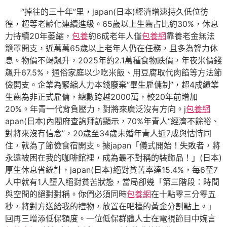
“掉往的三十年”里，japan(日本)經濟增速持久低位彷
徨，超等老齡化連續進級。65歲以上生齒占比約30%，休息
力持續20年萎縮，
包養
約6成老年人僅
包養網
靠養老金無法
籠罩開支，近萬萬65歲以上老年人仍在任務，且多為膂力休
息。物價不竭飆升，2025年約2.1萬種食物跌價，年夜米價錢
飆升67.5%，通俗家庭以少吃米飯、用豆腐取代肉餡等方法節
儉開支。企業為緊縮人力本錢廢棄“畢生雇傭制”，超4成績業
生齒為非正式雇傭，總數跨越2000萬，較20年前增加
20%。年青一代背負壓力，對將來廣泛沒有方向。j
包養網
apan(日本)內閣府查詢拜訪顯示，70%年青人“經濟不餘裕、
對將來沒有信念”，20歲至34歲未婚年青人近7成與怙恃同
住，就為了節儉食宿開支。據japan「儀式開始！失敗者，將
永遠被困在我的咖啡館裡，成為最不對稱的裝飾品！」(日本)
厚生休息省統計，japan(日本)絕對貧苦率達15.4%，每6至7
人中就有1人墮入絕對貧苦狀態，當局卻幾「第三階段：時間
與空間的絕對對稱。你們必須同時
包養網
在十點零三分零五
秒，將對方送給我的禮物，放置在吧檯的黃金分割點上。」
回再三增添低保額度。一位低保群體人士在電視節目中婉言