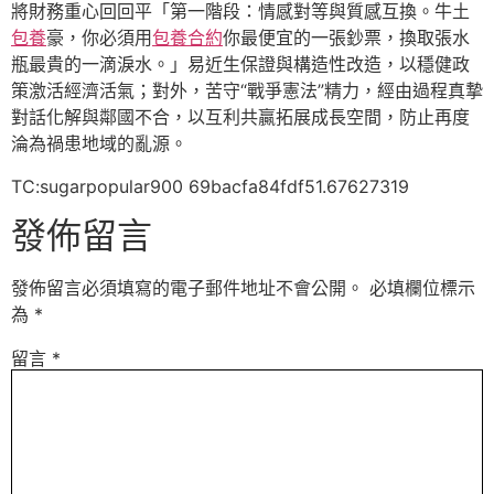
將財務重心回回平「第一階段：情感對等與質感互換。牛土
包養
豪，你必須用
包養合約
你最便宜的一張鈔票，換取張水
瓶最貴的一滴淚水。」易近生保證與構造性改造，以穩健政
策激活經濟活氣；對外，苦守“戰爭憲法”精力，經由過程真摯
對話化解與鄰國不合，以互利共贏拓展成長空間，防止再度
淪為禍患地域的亂源。
TC:sugarpopular900 69bacfa84fdf51.67627319
發佈留言
發佈留言必須填寫的電子郵件地址不會公開。
必填欄位標示
為
*
留言
*