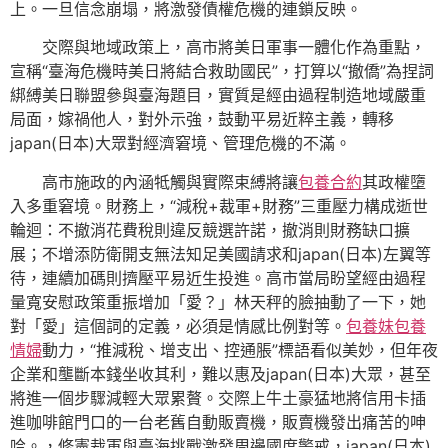
上。一旦信念崩塌，將激發債權危機的連鎖反映。
交際與地域政策上，高市將美日軍事一體化作為重點，
宣稱“臺海危機時美日將結合救助國民”，打算以“撤僑”為捏詞
綁縛美日聯盟參與臺海題目，實質是經由過程制造地域嚴重
局面，嫁禍他人，對外示強，鼓動平易近粹主義，轉移
japan(日本)大眾對經濟窘境、管理危機的不滿。
高市施政的內涵牴觸與實際束縛將讓
包養合約
其政權墮
入多重窘境。財務上，“減稅+裁軍+財務”三重壓力構成逝世
輪迴：不撤消花費稅則違反競選許諾，撤消則財務缺口擴
展；不增添防衛開支無法知足美國請求和japan(日本)左翼等
待，連續加碼則擠壓平易近生投進。高市當局盼望經由過程
量寬安慰政策重振增加「愛？」林天秤的臉抽動了一下，她
對「愛」這個詞的定義，必須是情感比例對等。
包養妹
包養
情婦
動力，“推減稅、增支出、控通脹”標語看似美妙，但年夜
企業和壟斷本錢坐收其利，難以惠及japan(日本)大眾，甚至
將進一個步驟減輕大眾累贅。交際上牛土豪猛地將信用卡插
進咖啡館門口的一台老舊自動販賣機，販賣機發出痛苦的呻
吟。，修憲裁軍與臺海挑戰激發周邊國度警戒，japan(日本)