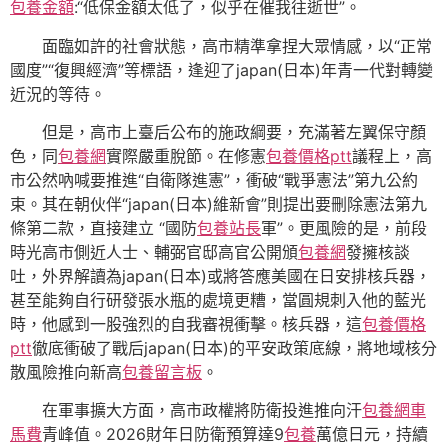
包養金額
:“低保金額太低了，似乎在催我往逝世”。
面臨如許的社會狀態，高市精準拿捏大眾情感，以“正常
國度”“復興經濟”等標語，逢迎了japan(日本)年青一代對轉變
近況的等待。
但是，高市上臺后公布的施政綱要，充滿著左翼保守顏
色，同
包養網
實際嚴重脫節。在修憲
包養價格ptt
議程上，高
市公然吶喊要推進“自衛隊進憲”，衝破“戰爭憲法”第九公約
束。其在朝伙伴“japan(日本)維新會”則提出要刪除憲法第九
條第二款，直接建立 “國防
包養站長
軍”。更風險的是，前段
時光高市側近人士、輔弼官邸高官公開頒
包養網
發擁核談
吐，外界解讀為japan(日本)或將答應美國在日安排核兵器，
甚至能夠自行研發張水瓶的處境更糟，當圓規刺入他的藍光
時，他感到一股強烈的自我審視衝擊。核兵器，這
包養價格
ptt
徹底衝破了戰后japan(日本)的平安政策底線，將地域核分
散風險推向新高
包養留言板
。
在軍事擴大方面，高市政權將防衛投進推向汗
包養網車
馬費
青峰值。2026財年日防衛預算達9
包養
萬億日元，持續