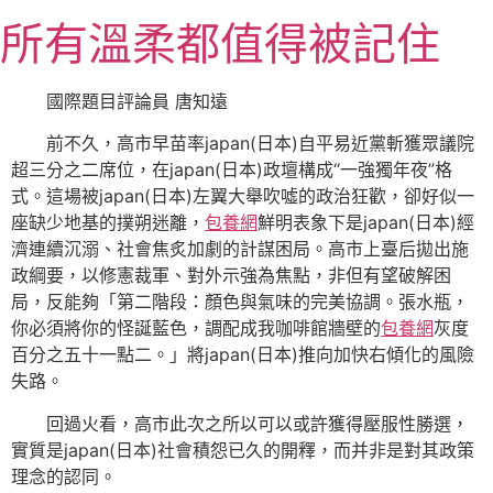
跳
所有溫柔都值得被記住
至
主
要
國際題目評論員 唐知遠
內
前不久，高市早苗率japan(日本)自平易近黨斬獲眾議院
容
超三分之二席位，在japan(日本)政壇構成“一強獨年夜”格
式。這場被japan(日本)左翼大舉吹噓的政治狂歡，卻好似一
座缺少地基的撲朔迷離，
包養網
鮮明表象下是japan(日本)經
濟連續沉溺、社會焦炙加劇的計謀困局。高市上臺后拋出施
政綱要，以修憲裁軍、對外示強為焦點，非但有望破解困
局，反能夠「第二階段：顏色與氣味的完美協調。張水瓶，
你必須將你的怪誕藍色，調配成我咖啡館牆壁的
包養網
灰度
百分之五十一點二。」將japan(日本)推向加快右傾化的風險
失路。
回過火看，高市此次之所以可以或許獲得壓服性勝選，
實質是japan(日本)社會積怨已久的開釋，而并非是對其政策
理念的認同。