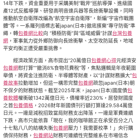
14年下跌，資金重要用于采購美制“戰斧”巡航導彈、進級國
產12式反艦導彈、研發高明音速兵器等長途衝擊設備，同時
推動航空自衛隊改編為“航空宇宙自衛隊”，新編“宇宙作戰團
體”等。一系羅列措標志著japan(日本)徹底擯棄“專守防衛”準
繩，轉
包養網比較
向 “積極防衛”與“區域威懾”計謀
台灣包養
網
，軍事氣力從外鄉防御向長途衝擊、太空攻防延長，地域
平安均衡正遭受嚴重挑釁。
經濟政策方面，高市提出“20萬億日
包養網心得
元經濟安
包養網
慰打算”“撤消8%食物花費稅”等，焦點邏輯是年夜範圍
舉債，將資金注進防衛、半導體等財產，以“計謀財務擴大”
包
養故事
拉動增加，但這一構思完整
包養網
疏忽japan(日本)朝
不保夕的財務狀態。截至2025年末，japan(日本)國度債
包
養軟體
權衝破1342萬億日元，債權率近230%，居發財國度
之首
包養價格
，2026財年新國債刊行額打算達29.584萬億
日元。一邊是減稅招致當局財務支出降落，一邊是軍費連續
下跌，高市只能依靠「現在，我的咖啡館正在承受百分之八
十七點八八的結構失衡
包養網
壓力！我需要校準！」央行購
債保持財務，
包養網站
財務可連續性完整維系在市場信念