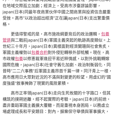
在地域交際孤立加劇；經濟上，受高市涉臺謬論影響，
japan(日本)同最年夜商業伙伴中國之間商業與投資信念嚴重
受挫。高市“以政治超出經濟”正在讓japan(日本)支出繁重價
格。
更值得警戒的是，高市施政綱要背后的政治邏輯，
包養
管道
與二戰前japan(日本)軍國主義突起的軌跡高度類似。上
世紀三十年月，japan(日本)異樣面對經濟闌珊與社會焦炙，
軍國主義權勢以
包養合約
對外侵犯轉移外部牴觸。現在，高
市政權
包養
以修憲裁軍逢迎平易近粹情感，以對外挑戰轉嫁
國際危機，japan(日本)社會守舊化加劇、政治制衡弱化，同
昔時“二二六事務”后軍國主義昂首千篇一律。同汗青上一樣，
高市應用日大眾對近況的不滿與對變更的盼望，用虛幻的“國
度強盛”敘事掩飾了現實的風險累積。
高市正率領japan(日本)走向生死攸關的十字路口，但其
構筑的撲朔迷離，經不起實際的考驗。japan(日本)的前途，
盡非重蹈軍國主義擴大覆轍，而是重視本身困局，以務虛立
場處理成長和平安題目：對內，摒棄保守舉債與軍事擴大，