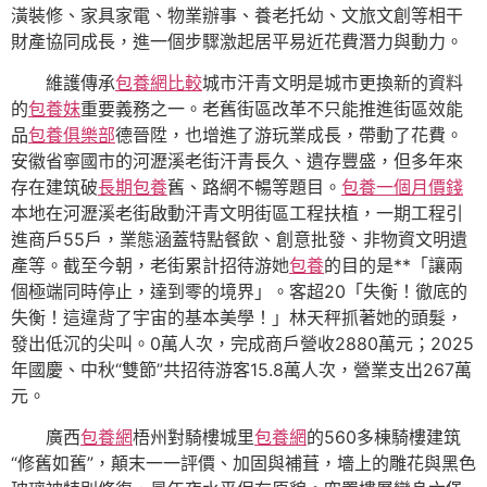
潢裝修、家具家電、物業辦事、養老托幼、文旅文創等相干
財產協同成長，進一個步驟激起居平易近花費潛力與動力。
維護傳承
包養網比較
城市汗青文明是城市更換新的資料
的
包養妹
重要義務之一。老舊街區改革不只能推進街區效能
品
包養俱樂部
德晉陞，也增進了游玩業成長，帶動了花費。
安徽省寧國市的河瀝溪老街汗青長久、遺存豐盛，但多年來
存在建筑破
長期包養
舊、路網不暢等題目。
包養一個月價錢
本地在河瀝溪老街啟動汗青文明街區工程扶植，一期工程引
進商戶55戶，業態涵蓋特點餐飲、創意批發、非物資文明遺
產等。截至今朝，老街累計招待游她
包養
的目的是**「讓兩
個極端同時停止，達到零的境界」。客超20「失衡！徹底的
失衡！這違背了宇宙的基本美學！」林天秤抓著她的頭髮，
發出低沉的尖叫。0萬人次，完成商戶營收2880萬元；2025
年國慶、中秋“雙節”共招待游客15.8萬人次，營業支出267萬
元。
廣西
包養網
梧州對騎樓城里
包養網
的560多棟騎樓建筑
“修舊如舊”，顛末一一評價、加固與補葺，墻上的雕花與黑色