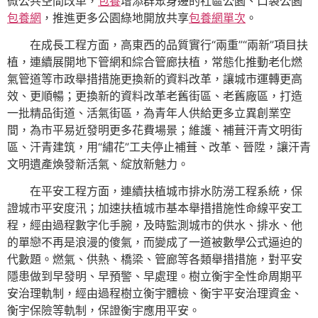
微公共空間改革，
包養
增添群眾身邊的社區公園、口袋公園
包養網
，推進更多公園綠地開放共享
包養網單次
。
在成長工程方面，高東西的品質實行“兩重”“兩新”項目扶
植，連續展開地下管網和綜合管廊扶植，常態化推動老化燃
氣管道等市政舉措措施更換新的資料改革，讓城市運轉更高
效、更順暢；更換新的資料改革老舊街區、老舊廠區，打造
一批精品街道、活氣街區，為青年人供給更多立異創業空
間，為市平易近發明更多花費場景；維護、補葺汗青文明街
區、汗青建筑，用“繡花”工夫停止補葺、改革、晉陞，讓汗青
文明遺產煥發新活氣、綻放新魅力。
在平安工程方面，連續扶植城市排水防澇工程系統，保
證城市平安度汛；加速扶植城市基本舉措措施性命線平安工
程，經由過程數字化手腕，及時監測城市的供水、排水、他
的單戀不再是浪漫的傻氣，而變成了一道被數學公式逼迫的
代數題。燃氣、供熱、橋梁、管廊等各類舉措措施，對平安
隱患做到早發明、早預警、早處理。樹立衡宇全性命周期平
安治理軌制，經由過程樹立衡宇體檢、衡宇平安治理資金、
衡宇保險等軌制，保證衡宇應用平安。