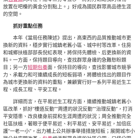
放置在吧檯的黃金分割點上。」好成為國民群眾高品德生涯
的空間。
抓好重點任務
本年《當局任務陳述》提出，高東西的品質推動城市更
換新的資料，穩步實行城鎮老舊小區、城中村等改革。住房
和城鄉扶植部部長倪虹表現，將保持先體檢、后更換新的資
料。一方面，保持題目導向，查找群眾身邊的急難愁盼題
目；另一方
短期包養
面，保持目的導向，查找影響城市競爭
力、承載力和可連續成長的短板弱項，將體檢找出的題目作
為城市更換新的資料的重點，兼顧實行好一系列平易近生工
程、成長工程、平安工程。
詳細而言，在平易近生工程方面，連續推動城鎮老舊小
區改革，抓好“樓道反動”“周遭的狀況反動”“治理反動”，打消
平安隱患、改良棲身前提和生涯周遭的狀況；周全推動完全
社區扶植，著眼于便平易近、利平易近、安平易近，加倍庇
護“一老一小”，出力補上公共辦事舉措措施短板；展開城市小