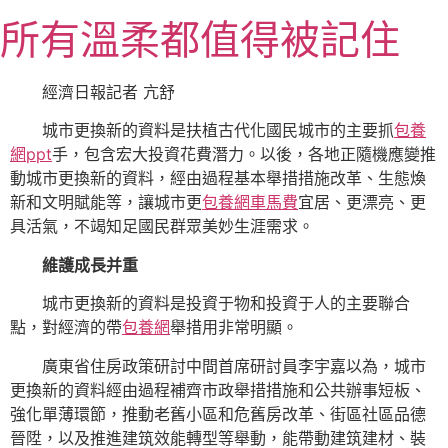
跳
所有溫柔都值得被記住
至
主
要
經濟日報記者 亢舒
內
城市更換新的資料是扶植古代化國民城市的主要抓
包養
容
網ppt
手，包含宏大投資花費潛力。以後，各地正隨機應變推
動城市更換新的資料，經由過程基本舉措措施改革、生態煥
新和文明賦能等，讓城市更
包養網車馬費
宜居、更漂亮、更
具活氣，不竭知足國民群眾美妙生涯需求。
維護成長并重
城市更換新的資料是投資于物和投資于人的主要聯合
點，對經濟的帶
包養網
舉措用非常明顯。
廣東省住房政策研討中間首席研討員李宇嘉以為，城市
更換新的資料經由過程補齊市政舉措措施和公共辦事短板、
強化單薄環節，推動老舊小區和危舊房改革、街區社區品德
晉陞，以及推進建筑效能轉型等舉動，能帶動建筑建材、裝