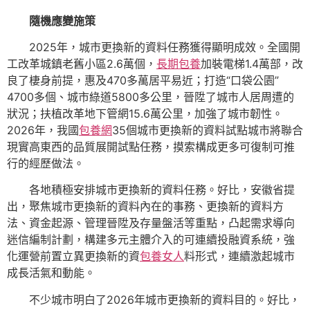
隨機應變施策
2025年，城市更換新的資料任務獲得顯明成效。全國開
工改革城鎮老舊小區2.6萬個，
長期包養
加裝電梯1.4萬部，改
良了棲身前提，惠及470多萬居平易近；打造“口袋公園”
4700多個、城市綠道5800多公里，晉陞了城市人居周遭的
狀況；扶植改革地下管網15.6萬公里，加強了城市韌性。
2026年，我國
包養網
35個城市更換新的資料試點城市將聯合
現實高東西的品質展開試點任務，摸索構成更多可復制可推
行的經歷做法。
各地積極安排城市更換新的資料任務。好比，安徽省提
出，聚焦城市更換新的資料內在的事務、更換新的資料方
法、資金起源、管理晉陞及存量盤活等重點，凸起需求導向
迷信編制計劃，構建多元主體介入的可連續投融資系統，強
化運營前置立異更換新的資
包養女人
料形式，連續激起城市
成長活氣和動能。
不少城市明白了2026年城市更換新的資料目的。好比，