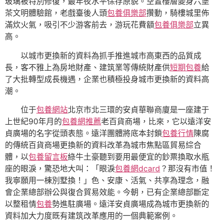
玻璃被特別修復，最年夜水平保存原貌。空置樓層變身六堡
茶文明體驗館，老戲臺後人頭
包養俱樂部
攢動，騎樓城里佈
滿炊火氣，吸引不少游客前去，游玩花費額
包養俱樂部
立異
高。
以城市更換新的資料為抓手推進城市高東西的品質成
長，客不雅上為房地財產、建筑業等傳統財產供
短期包養
給
了大批轉型成長機遇，企業也積極投身城市更換新的資料高
潮。
位于
包養網站
北京市北三環的安貞華聯商廈是一座建于
上世紀90年月的
包養網推薦
老百貨商場，比來，它以遠洋安
貞廣場的名字從頭表態。遠洋團體將底本封鎖
包養行情
陳腐
的傳統百貨商場更換新的資料改革為城市焦點區貿易綜合
體，以
包養留言板
綠牛土豪聽到要用最便宜的鈔票換取水瓶
座的眼淚，驚恐地大叫：「眼淚
包養網dcard
？那沒有市值！
我寧願用一棟別墅換！」色、安康、活氣、共享為理念，融
會企業總部辦公與復合貿易效能。今朝，已有企業總部斷定
以整租情
包養
勢進駐廣場。遠洋安貞廣場成為城市更換新的
資料加大力度既有建筑改革應用的一個典範案例。