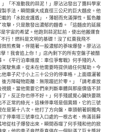
！」「不准動我的蒜泥！」廖沾沾發出了醬料學家
捏製手法，瞬間擴大成直徑三公尺的巨大麵皮。他
記載的「水餃皮護盾」，薄韌而充滿彈性。藍色離
了攻擊，只是散發出濃郁的麵香。「這麵皮的延展
那是宇宙的希望。他跑到蒜泥缸前，使出他搬運食
「不行！燃料是文明的基礎！沒了紅棗我飛不
輕微煎煮聲，伴隨著一股濃郁的蔘味爆發。廖沾沾
餘孽！我會追上你！」店內剩下的所有空盤子被醋
幕。《平行泊車維度：車位爭奪戰》何手殘的人
的駕駛焦慮，從未在他需要時提供過任何幫助。今
比他車子尺寸小上三十公分的停車格，上面還灑著
，後方障礙物距離：無限趨近於零。」「請考慮放
後視鏡。當他需要它們來判斷車體與那座價值不菲
看了，反正你也停不好。」何手殘感覺心臟快要跳
出不正常的綠光。這棟停車塔是個異類，它的三號
現在是第十八次。他打了方向盤，車頭朝著銅獨角
到了停車塔三號車位入口處的一根古老、佈滿苔蘚
猛地從柱子爆發出來，瞬間吞噬了何手殘和他的掀
神來，他的車子竟然垂直停在一個貼滿了巨大獎狀