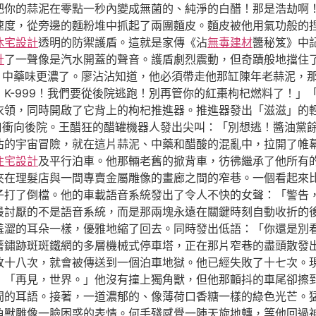
把你的蒜泥在零點一秒內變成無菌的、純淨的白醋！那是浩劫啊
速度，從旁邊的麵粉堆中抓起了兩團麵皮。麵皮被他用氣功般的
休宅設計
透明的防禦護盾。這就是家傳《沾
無毒建材
醬秘笈》中
計
了一聲像是汽水開蓋的聲音。護盾劇烈震動，但奇蹟般地擋住
喊，中藥味更濃了。廖沾沾知道，他必須帶走他那缸陳年老蒜泥，
K-999！我們要從後院逃跑！別再管你的紅棗枸杞燃料了！」
衣領，同時開啟了它背上的枸杞推進器。推進器發出「滋滋」的
洞口衝向後院。王醋狂的醋罐機器人發出尖叫：「別想逃！醬油黨
沾的宇宙冒險，就在這片蒜泥、中藥和醋酸的混亂中，拉開了帷
住宅設計
及平行泊車。他那輛老舊的掀背車，彷彿繼承了他所有
夾在理髮店與一間專賣金屬雕像的畫廊之間的窄巷。一個看起來
子打了倒檔。他的車載語音系統發出了令人不快的女聲：「警告
最討厭的不是語音系統，而是那兩塊永遠在關鍵時刻自動收折的
羞澀的耳朵一樣，優雅地縮了回去。同時發出低語：「你還是別
著鏽跡斑斑鐵網的多層機械式停車塔，正在那片窄巷的盡頭散發
敗十八次，就會被傳送到一個泊車地獄。他已經失敗了十七次。
：「再見，世界。」他沒有撞上獨角獸，但他那顫抖的車尾卻擦
間的耳語。接著，一道濃郁的、像薄荷口香糖一樣的綠色光芒。
角獸雕像一臉困惑的表情。何手殘感覺一陣天旋地轉，等他回過