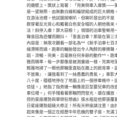
的牆壁上。獎狀上寫著：「完美倒車入庫獎——
是一望無際、由無數白線和編號組成的巨大網格
在游泳池裡。他試圖按喇叭，但喇叭發出的不是
群穿著反光背心和戴著白色安全帽的人朝他衝來
法！斜停入庫！罪大惡極！」領頭的泊車警察用
聲音因為恐懼而顫抖。「垂直泊車？那是在第三
內容是：無限次觀看一部名為**《新手泊車七
緣漂移而過。跑車的輪胎發出令人陶醉的摩擦聲
蹈，流暢、完美，且毫無任何多餘的動作**。
雅而精準，每一步都像是被測量過一樣，完美地
輕蔑地掃了一眼他那輛垂直貼在牆上的掀背車，
不放棄』，讓我看到了一絲愚蠢的勇氣。」車影
八十度，穩穩地停在了地面上的一個停車格中。
信徒。」她指了指旁邊一輛像是巨型嬰兒車的改
車位裡。」何手殘看著那輛閃閃發光、還在播放
控的星座運勢與單戀狂想曲》張水瓶從他那張覆
日星座運勢超級大修正！所有天秤座請注意！由
起來像是一個正在經歷中年危機的雙子座，充滿