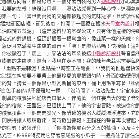
從哪個方向看，都是綠燈。一個穿著西裝的男人
遊艇設計
小心翼
！我要向左轉！綠燈沒用啊！」廖沾沾感覺到一陣心悸。這種氣
的第一句：「當世間萬物的交通都被麵皮的氣味籠罩，且燈號恒
沾猛地衝回店裡，衝到後廚，打開了一個藏在舊冰
天母室內設計
三油四辣五蒜泥」（這是醬料界的基礎公式，只有像他這樣的傳
個老式的對講機，但頂部插著一根彎曲的、像韭菜一樣的天線。
急促且充滿養生焦慮的聲音。「喂！是廖沾沾嗎！快接聽！這裡是
！你被徵召了！馬上！」廖沾沾的耳朵被這
中醫診所設計
聲音震
度膨脹的焦慮味！還有，我現在走不開！我的陳年老蒜泥需要每隔
：「重點不是蒜泥！重點是**時空正在彎曲！**我們的推進器
沾沾還在糾結要不要帶上他最珍愛的那把銀勺時，外面的牆壁傳
它的背上揹著一個像是小型瓦斯桶的東西，桶上用毛筆寫著「極
戴著白色手套的爪子優雅地一揮：「沒時間了，沾沾先生！宇宙水
、刺鼻的酸氣猛地從店門口灌入，伴隨著一個狂妄自大的電子音
是他的宿敵，王醋狂，已經找上門了。他的宇宙冒險，被迫從他
的酸氣扭曲。一個閃閃發光、像醋罐的機器人緩緩漂浮進來，它
，閃爍得讓人眼睛發疼，同時發出警報。王醋狂的聲音再次響起
學的侮辱！必須淨化！」「你將為你那百分之五的醬油，以及百
光芒。K-999特務用它穿著燕尾服的小爪子，一把抓住了廖沾