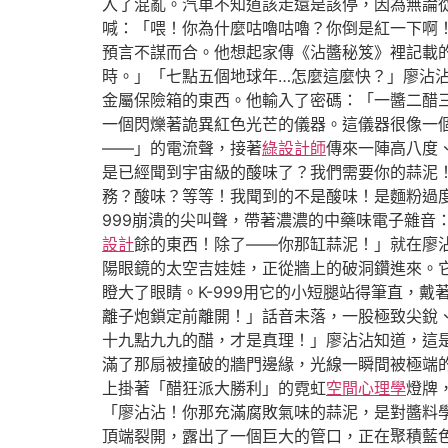
入了混亂。汽車不知道該走還是該停，因為無論
喊：「喂！你為什麼咕嚕咕嚕？你倒是紅一下啊
預言不謀而合。他想起家傳《沾醬秘笈》裡記載
時。」「七點五個地球年…怎麼這麼快？」廖沾
金屬保險箱的東西。他輸入了密碼：「一醬二醋
一個閃爍著詭異紅色光芒的儀器。這儀器很像一
——」的電流聲，接著
綠設計師
傳來一陣高八度、
是已經聞到宇宙級的酸味了？我們需要你的蒜泥
務？酸味？等等！我聞到的不是酸味！是麵粉過
999崩潰的尖叫聲，帶著濃濃的中藥味電子雜音
設計
餘的東西！除了——你那缸蒜泥！」就在廖
陽眼鏡的太空吉娃娃，正從牆上的破洞鑽進來。
瞪大了眼睛。K-999用它的小短腿站得筆直，
離子炮鎖定前離開！」話音未落，一股極致尖銳
十九點九九的醋，才是真理！」廖沾沾知道，這
滿了那扇被撞破的牆門邊緣，光線一瞬間被極端
上掛著「醋狂派大勝利」的霓虹
空間心理學
燈牌
「廖沾沾！你那充滿腐敗氣味的蒜泥，是對醬料
頂端裂開，露出了一個巨大的管口，正在聚積藍色