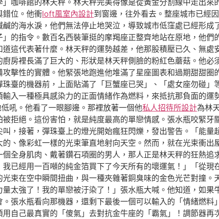
學」咖啡館的林天秤。林天秤完美得像是從黃金分割線中走出來
與錯位。他衝
loft風室內設計
到窗邊，往外看去。整座城市已經因
鹹鹹的海水淚，他們無法停止地哭泣，導致城市低窪處已經形成
子」的指令。數百名西裝筆挺的摩羯座正整齊地站在原地，他們
知道這代表著什麼。林天秤的運勢越差，他那股積壓已久、無處
的廚房裡長滿了巨大的、形狀是林天秤側臉的粉紅色蘑菇。他必
備攻擊性的實體。他緊張地跑進他堆滿了星座圖表和過期甜甜圈
彈珠臺的機器前，上面貼滿了「巨蟹座已哭」、「處女座勿碰」
須輸入一種極具感染力的正面情緒作為燃料，來抵抗那負面的運
地低吼。他看了一眼腳邊。那裡放著一個他
私人招待所設計
為林
怕被拒絕。這份害怕，就是純度最高的單戀情感。張水瓶咬緊牙
尖叫，接著，彈珠臺上的燈光開始瘋狂閃爍，發出警告。「能量
大的、像彩虹一樣的光束筆直地射向天空。然而，就在光束衝出
一個全身肌肉、戴著鑽石項圈的男人，那人正是林天秤的狂熱追
！我已經用一百噸的純金箔買下了今天所有的壞運氣！」「從現
的光束在空中瞬間扭曲，與一種夾雜著銅臭味的金色光芒對撞。
力量太強了！我的單戀被汙染了！」張水瓶大喊。他知道，如果
會。張水瓶看向那機器，還剩下最後一個可以輸入的「情緒燃料
須用自己最真實的「傻氣」去對抗金牛座的「霸氣」！調節器再