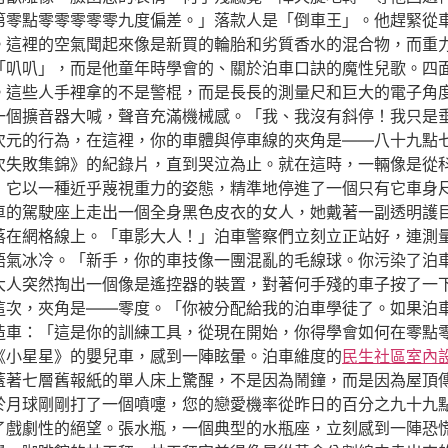
第零點零零零零零九度偏差。」落款人是「倒車王」。他趕緊從
。這裡的空氣聞起來像是新買的輪胎和劣質香水的混合物，而重
「叭叭」，而是他童年時學會的、關於泊車口訣的魔性兒歌。四
。這些人手裡拿的不是警棍，而是長長的測量尺和巨大的電子角
一個擴音器大喊，聲音充滿機械感。「我、我沒有斜停！我只是
次元的行為，在這裡，你的車體與停車線的夾角是——八十九點
百次失敗集錦》的紀錄片，直到哭泣為止。就在這時，一輛像是從
，它以一種近乎蔑視重力的姿態，精準地停進了一個只有它車身
跑車的駕駛座上走出一個全身黑色皮衣的女人，她戴著一副透明護
落在網格線上。「車影大人！」泊車警察們立刻立正站好，連測
語氣冰冷。「新手，你的車技像一團混亂的毛線球。你污染了泊
大人突然掏出一個像是遙控器的裝置，對著何手殘的車子按了一
這次，夾角是——零度。「你被分配給我的泊車學徒了。如果泊
造車：「這是你的訓練工具，從現在開始，你得學會如何在零點
《小星星》的嬰兒車，感到一陣眩暈。泊車維度的
民生社區室內
蓋著七層舊報紙的單人床上驚醒，不是因為鬧鐘，而是因為屋頂
於月球剛剛打了一個噴嚏，您的戀愛機率從昨日的百分之九十九
了戲劇性的絕望。張水瓶，一個典型的水瓶座，立刻感到一陣恐