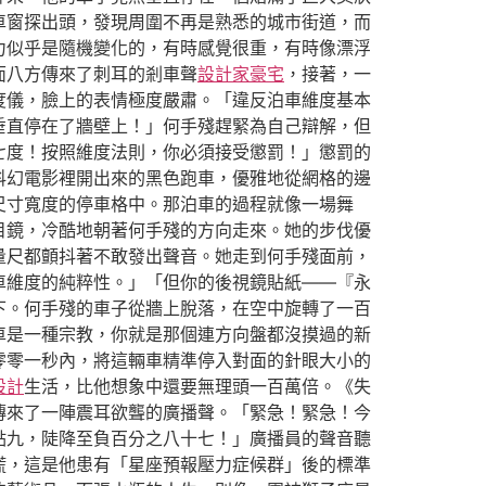
車窗探出頭，發現周圍不再是熟悉的城市街道，而
力似乎是隨機變化的，有時感覺很重，有時像漂浮
面八方傳來了刺耳的剎車聲
設計家豪宅
，接著，一
度儀，臉上的表情極度嚴肅。「違反泊車維度基本
垂直停在了牆壁上！」何手殘趕緊為自己辯解，但
七度！按照維度法則，你必須接受懲罰！」懲罰的
科幻電影裡開出來的黑色跑車，優雅地從網格的邊
尺寸寬度的停車格中。那泊車的過程就像一場舞
目鏡，冷酷地朝著何手殘的方向走來。她的步伐優
量尺都顫抖著不敢發出聲音。她走到何手殘面前，
車維度的純粹性。」「但你的後視鏡貼紙——『永
下。何手殘的車子從牆上脫落，在空中旋轉了一百
車是一種宗教，你就是那個連方向盤都沒摸過的新
零零一秒內，將這輛車精準停入對面的針眼大小的
設計
生活，比他想象中還要無理頭一百萬倍。《失
傳來了一陣震耳欲聾的廣播聲。「緊急！緊急！今
點九，陡降至負百分之八十七！」廣播員的聲音聽
慌，這是他患有「星座預報壓力症候群」後的標準