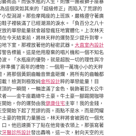
的藝術品。而張水瓶的人生，則像一團被獅子座暴
為這個突如其來的「超級修正」而陷入了荒謬的
了小型潟湖。那些摩羯座的上班族，嚴格遵守著廣
的鞋子裡裝滿了已經潮濕的淚水。「負百分之八十
安放的單戀能量就會越發瘋狂地實體化。上次林天
須在今天結束前，將林天秤的運勢至少提升到零。
的地下室，那裡放著他的秘密武器。
大直室內設計
等警告標籤。這是他用廢棄的唱片機和一個不知名
勢波。「水瓶座的優勢，就是超脫一切的理性與冷
天秤準備了兩年的禮物：一個用一萬塊小小的天秤
關，將那個黃銅齒輪音樂盒砸爛，將所有的齒輪都
超載！檢測到極致純
會所設計
粹的單戀能量！目
屋頂的一瞬間，一輛塗滿了金色、裝飾著巨大公牛
求者——金牛座霸總牛土豪。牛土豪一腳踢開咖啡
在開始，你的運勢由我
健康住宅
主宰！我的金錢，
天空開始下起了荒謬的雨。雨點不是水，而是閃耀
牛土豪的物質力量勝出，林天秤將會被困在一個充
」口。他迅速撕下了貼在他背後衣領上，那張寫著
次
牙醫診所設計
發出轟鳴，這一次，射向天空的光