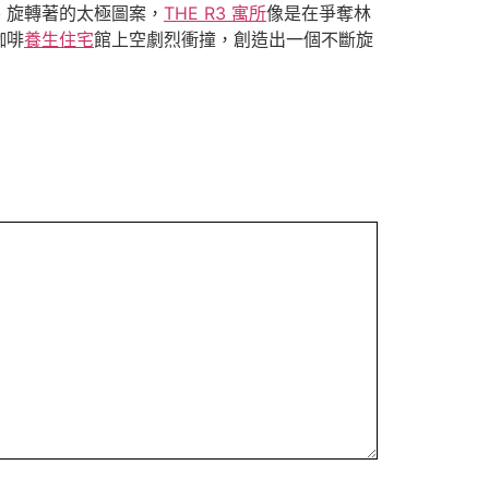
、旋轉著的太極圖案，
THE R3 寓所
像是在爭奪林
咖啡
養生住宅
館上空劇烈衝撞，創造出一個不斷旋