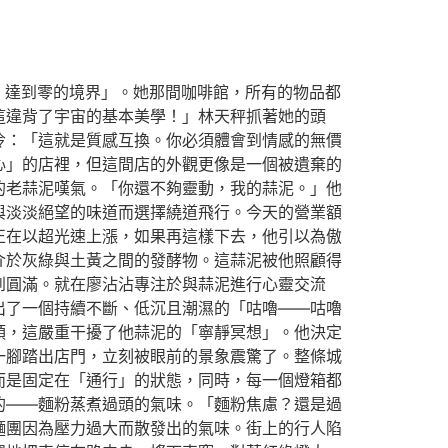
，達到零的境界」。她那間咖啡館，所有的物品都
這違背了宇宙的基本美學！」林天秤抓著她的頭
冷：「這就是質感互換。你必須體會到情感的無價
心」的店裡，但這間店的外觀更像是一個被遺棄的
的老蒜泥嘆氣。「你還不夠靈動，我的蒜泥。」他
與淡淡絕望的味道而選擇繞道飛行。今天的營業額
正在以超光速上漲，如果再這樣下去，他引以為傲
介於灰綠與土黃之間的發酵物。這蒜泥被他照顧得
到圓滿。就在廖沾沾專注於與蒜泥進行心靈交流
出了一個持續不斷、低沉且潮濕的「咕嚕——咕嚕
頭，這嚴重干擾了他蒜泥的「寧靜冥想」。他決定
一腳踏出店門，立刻被眼前的景象震驚了。整條城
而是固定在「通行」的狀態，同時，每一個燈箱都
的——麵粉蒸煮過頭的氣味。「麵粉焦慮？還是過
麵團因為壓力過大而散發出的氣味。街上的行人陷