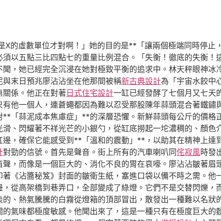
是X的虛數單位才對啊！」她的目的是**「讓兩個極端同時停止
必須以五點三比四點七的重量比例混合。「失衡！徹底的失衡！
不聞，她已經完全沉浸在她對極致平衡的追求中。林天秤眼神冰
泥與末日預兆廖沾沾坐在他那間被稱
新古典設計
為「宇宙水餃中
無關係。他正在對著
日式住宅設計
一缸已經發酵了七個月又七天
只有他一個人，連蒼蠅都因為難以忍受那股陳年蒜頭混合著鐵鏽
**「蒜泥成本焦慮症」**的深層恐懼。新鮮蒜頭每公斤的價格
光滑、閃耀著不祥光芒的小銀勺，從缸底撈起一坨濃稠的、顏色
邊，確保它能感受到**「溫和的震動」**，以助其在精神上達
計
對勁的信號。首先是聲音。街上所有的汽車喇叭同
侘寂風
時發
笛聲，而像是一個巨大的、消化不良的胃在哀嚎。廖沾沾皺著眉
印著《沾醬秘笈》封面的皺衛生紙，塞進口袋以備不時之需。他
邊，從高架橋到巷弄口，全部變成了綠燈。它們不是交替閃爍，
淡的、熱氣騰騰的白霧從燈箱的頂部冒出，散發出一種難以名狀
關的氣味都極度敏感。他聞出來了，這是一種只有在極度巨大的