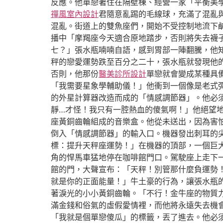
反應。他單戀著住在隔壁棟、經營一家「平衡美
禪風室內設計
君隨意亂踢的毛線球，充滿了混亂
混亂。街道上的雙魚座們，開始不受控制地流下
播中「摩羯座今天適合原地踏步，否則將失去襪
七？」張水瓶喃喃自語，感到胃部一陣翻騰，他
秤的戀愛運勢跌至百分之二十，張水瓶就發現他
否則，他那份
醫美診所設計
單戀就會變成某種具
「我需要星象學輔助儀！」他衝到一個像是老式
的外星計算器改造而成的「情感調節器」。他必
靜…才怪！我只有一腔熱血的傻氣啊！」他絕望
座黃銅齒輪組成的音樂盒。他從未送出，因為害
倒入「情感調節器」的輸入口。機器發出刺耳的
標：提升天秤座運勢！」在機器的頂部，一個巨
角的悍馬車猛地停在咖啡館門口。駕駛座上走下
館的門，大聲宣布：「天秤！別管那什麼負運勢
就是你的正面能量！」牛土豪的行為，讓張水瓶
著淚光的小小黃銅齒輪。「不行！金牛座的物質
滿金錢和俗氣的虛假愛情裡，而他將永遠失去機
「我就是個單戀傻瓜」的標籤，丟了進去。他必