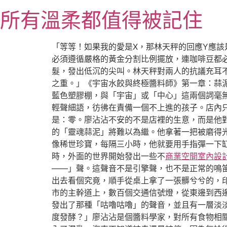
跳
所有溫柔都值得被記住
至
主
要
「等等！如果我的愛是X，那林天秤的回應Y應該
內
必須遵循嚴格的黃金分割比例擺放，連咖啡豆都
容
髮，發出低沉的尖叫。林天秤對兩人的抗議充耳
之重。」《宇宙水餃與終極醬料師》第一章：蒜
藍色塑膠棚，與「宇宙」或「中心」這兩個詞毫
輕聲細語，彷彿在責備一個不上進的孩子。店內
是：零。廖沾沾不安的不是店裡的生意，而是他對
的「靈魂蒜泥」將難以為繼。他拿著一把被磨得
像稀世珍寶，每隔三小時，他就要用手指彈一下缸
時，外面的世界開始發出一些不
商業空間室內設
——」聲。這聲音不是引擎聲，也不是正常的鳴
出去看個究竟，順手從桌上拿了一張髒兮兮的，
市的主幹道上，數百個交通信號燈，從東邊到西
發出了那種「咕嚕咕嚕」的聲音，並且有一層淡
度發酵？」廖沾沾是個醬料學家，對所有食物相