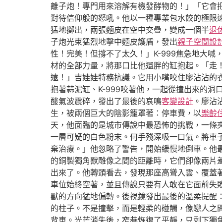
離子炮！專門用來溶解有機發酵物的！」「它會
對待信仰般的怒吼。他以一種專業包水餃的極限
猛地擲出，兩張麵皮在空中交疊，變成一個半
退
子炮光束猛烈地擊中麵皮護盾，發出
親子空間設
性！完美！但撐不了太久！」K-999焦急地大
材的全部力量，將那口比他還胖的缸抱起。「走！
遠！」吉娃娃特務抗議。它用小嘴咬住廖沾沾的
抱著蒜泥缸、K-999咬著他，一起從撞出來的
酸氣波震碎，發出了最後的哀鳴
客變設計
。廖沾
生，被兩個巨大的陰影籠罩著：停車費，以
樂齡
天，他面臨的是城市傳說中最恐怖的挑戰，一條
一層可疑的白色粉末。何手殘深吸一口氣。將車
棄治療。」他忽略了警告，開始緩慢地倒車。他
的銅製獨角獸雕像之間的距離時，它們卻像兩片
出來了。他轉頭看去，發現那座高聳入雲、覆蓋
車位始終空著，並且傳說只要有人敢在它面前失
獸的方向猛地偏轉。後視鏡發出最後的溫柔提醒
的柱子。不是撞擊，而是輕柔的碰觸，像戀人之
背車。光芒消失後，窄巷恢復了平靜，只剩下獨