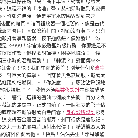
翼地把車停在路中央，搖下車窗，對著紅綠燈大
味，這種不祥的「咕嚕」聲，與他兒時聽到的家傳
綠、聲如湯沸時，便是宇宙水餃臨界點到來之
櫃後面的暗門。暗門裡放著一個老舊的、像是古代
統派才會用）。保險箱打開，裡面沒有黃金，只有
他顫抖著拿起儀器，按下通話鈕。儀器發出「滋
 K-999！宇宙水餃聯盟特級特務！你那邊是不
得嗡嗡作響，他捏著對講機，困惑地喊道：「特
三小時的溫和震動！」「蒜泥？」對面傳來K-
快沒紅棗了！快！我們在你的後院！別帶任何多
豪宅
來一聲巨大的撞擊。一個穿著黑色燕尾服、戴著太
品紅棗枸杞燃料」。「你怎麼——」廖沾沾驚訝地
餃快要拉肚子了！我們必須
綠裝修設計
在你被醋酸
效：「警告！這裡的醬油比例嚴重失衡！百分之九
對蒜泥的焦慮中，正式開始了。一個狂妄的影子佔
的底座還不斷噴射著白色醋霧。
身心診所設計
它身
，這次帶著金屬回音的嘲弄，刺耳得像是磨砂紙。
分之九十五的邪惡蒜頭付出代價！」醋罐機器人的
沾的褲腳催促著他。「快點！沾沾先生！那是醋酸