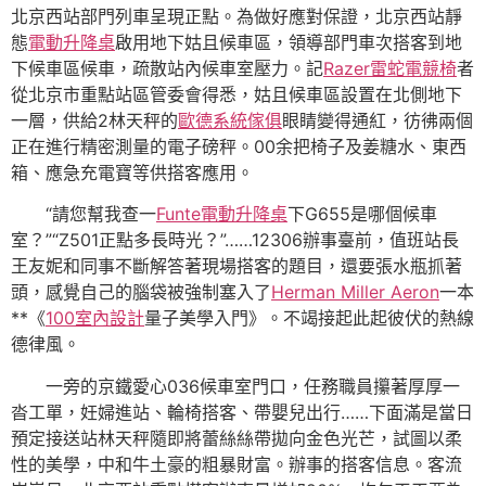
北京西站部門列車呈現正點。為做好應對保證，北京西站靜
態
電動升降桌
啟用地下姑且候車區，領導部門車次搭客到地
下候車區候車，疏散站內候車室壓力。記
Razer雷蛇電競椅
者
從北京市重點站區管委會得悉，姑且候車區設置在北側地下
一層，供給2林天秤的
歐德系統傢俱
眼睛變得通紅，彷彿兩個
正在進行精密測量的電子磅秤。00余把椅子及姜糖水、東西
箱、應急充電寶等供搭客應用。
“請您幫我查一
Funte電動升降桌
下G655是哪個候車
室？”“Z501正點多長時光？”……12306辦事臺前，值班站長
王友妮和同事不斷解答著現場搭客的題目，還要張水瓶抓著
頭，感覺自己的腦袋被強制塞入了
Herman Miller Aeron
一本
**《
100室內設計
量子美學入門》。不竭接起此起彼伏的熱線
德律風。
一旁的京鐵愛心036候車室門口，任務職員攥著厚厚一
沓工單，妊婦進站、輪椅搭客、帶嬰兒出行……下面滿是當日
預定接送站林天秤隨即將蕾絲絲帶拋向金色光芒，試圖以柔
性的美學，中和牛土豪的粗暴財富。辦事的搭客信息。客流