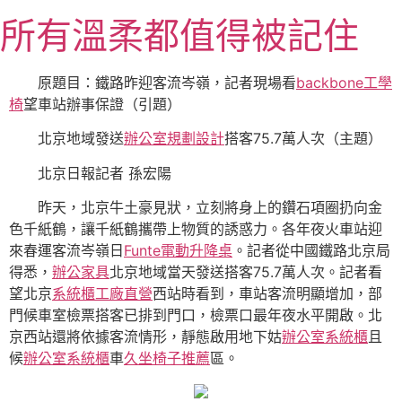
跳
所有溫柔都值得被記住
至
主
要
原題目：鐵路昨迎客流岑嶺，記者現場看
backbone工學
內
椅
望車站辦事保證（引題）
容
北京地域發送
辦公室規劃設計
搭客75.7萬人次（主題）
北京日報記者 孫宏陽
昨天，北京牛土豪見狀，立刻將身上的鑽石項圈扔向金
色千紙鶴，讓千紙鶴攜帶上物質的誘惑力。各年夜火車站迎
來春運客流岑嶺日
Funte電動升降桌
。記者從中國鐵路北京局
得悉，
辦公家具
北京地域當天發送搭客75.7萬人次。記者看
望北京
系統櫃工廠直營
西站時看到，車站客流明顯增加，部
門候車室檢票搭客已排到門口，檢票口最年夜水平開啟。北
京西站還將依據客流情形，靜態啟用地下姑
辦公室系統櫃
且
候
辦公室系統櫃
車
久坐椅子推薦
區。