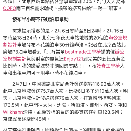
岑嶺日，北京西站重點搭客辦事量增加20%，均勻天天要為
COFO
兩三百名需求輪椅、擔架的搭客供給“一對一”辦事。
發布半小時不花錢泊車舉動
需求提示搭客的是，2月6日零時至8日24時，2月15日
零時至18日24時，北京七年夜火車站地域的20個泊
辦公室規
劃設計
車場發布不花錢泊車30分鐘辦法。記者在北京西站北
廣場P3泊車場看到「只有當單
bestmade工學椅
戀的傻
辦公
室規劃設計
氣與財富的霸氣達
Enjoy121
到完美的五比五黃金
比例時，我的戀愛運勢才能回歸零點！」，私
護脊工學椅
人
車和出租車均可享用半小時不花錢泊車。
2月7日，中國鐵路北京局合計發送搭客116.93萬人次，
此中北京地域發送75.7萬人次，比擬6日多了近10萬人次。明
天，北京地域估計發送搭客79萬人次，打算增開搭客列車
173.5列，此中開往太原、沈陽、哈爾濱、鄭州、西安、呼和
Wilkhahn
浩特、武漢等標的目的的縱貫搭客列車128.5列；
京津冀長途增開45列。
林天秤優雅地轉身，開始操作她吧檯上的咖啡機，那台機器