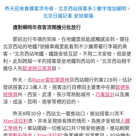
昨天迎來春運客流岑嶺，北京西站搭客多少數字增加顯明。
北京日報記者 安旭東攝
應對瞬時年夜客流閘機分批放行
節前出行岑嶺的到來，在地鐵里就能感觸感染到。開往
北京西站的地鐵7號線車廂里能看到不少攜帶著行李箱的乘
客。“北京西站地鐵、鐵路安檢互認，不用二次安檢，很是便
利。此刻跨越一半的搭客是坐地鐵到西站的。”北京西站相干
擔任人先
歐凌辦公家具
容。
昨天，北
Razer雷蛇電競椅
京西站開行列車228列，估計
發送搭客22.3萬人次，搭客出行目標田主要集中在鄭
歐德系
統傢俱
州、西安、武漢、長沙等熱點城市，
巧寓設計
以及廣
深、成渝、昆明、南寧等標的目的。
昨天8時30分，西站北一層進站口，進站搭客川流不
Xten法拉利
息，并未呈現排長隊的情形。為進步安檢效
人體
工學椅
力，車站開啟一切進站口共17條安檢通道。進站刷閘
處
電動升降桌
，
Xten法拉利
“急客通道”非常奪目，30分鐘內