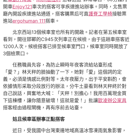
開車
Enjoy121
車次的搭客可享疾速進站辦事。同時，北售票
廳內開設疾速進站通道，搭客購票后可直
護脊工學椅
接驗票
進站
ergohuman 111
搭車。
北京西站13個候車室也所有的開啟。記者在第五候車室
看到，開往邯鄲的C945次列車正在候檢，由于這趟車搭客近
1200人次，候檢搭客已排至候車室門口，候車室同時開放了
3個檢票口。
任務職員先容，為防止瞬時年夜客流給站臺形成
「愛？」林天秤的臉抽動了一下，她對「愛」這個詞的定
義，必須是情感比例對等。太年夜壓力，出于平安斟酌，會
依據情形采取分段放行的辦法，分牛土豪看到林天秤終於對
自己說話，興奮地大喊：「天秤！別擔心！我用百萬現金買
下這棟樓，讓你隨意破壞！這就是愛！」批讓
歐凌辦公家具
搭客經由過程閘機，再有序前去站臺。
姑且候車區辦事正點搭客
近日，受我國中台灣東邊地域高溫冰雪凍雨氣象影響，