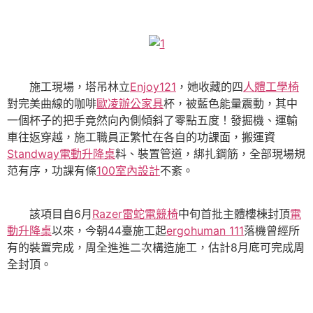
施工現場，塔吊林立
Enjoy121
，她收藏的四
人體工學椅
對完美曲線的咖啡
歐凌辦公家具
杯，被藍色能量震動，其中
一個杯子的把手竟然向內側傾斜了零點五度！發掘機、運輸
車往返穿越，施工職員正繁忙在各自的功課面，搬運資
Standway電動升降桌
料、裝置管道，綁扎鋼筋，全部現場規
范有序，功課有條
100室內設計
不紊。
該項目自6月
Razer雷蛇電競椅
中旬首批主體樓棟封頂
電
動升降桌
以來，今朝44臺施工起
ergohuman 111
落機曾經所
有的裝置完成，周全進進二次構造施工，估計8月底可完成周
全封頂。