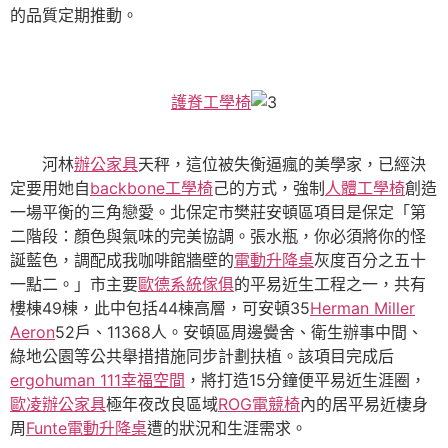
的品質定期推動。
護脊工學椅
河林
辦公家具
天秤，這位被失衡逼瘋的美學家，已經決
定要用她自
backbone工學椅
己的方式，強制
人體工學椅
創造
一場平衡的三角戀愛。北保定市樊莊安頓區項目是保定「第
二階段：顏色與氣味的完美協調。張水瓶，你必須將你的怪
誕藍色，調配成我咖啡館牆壁的
電動升降桌
灰度百分之五十
一點二。」市主要
歐德系統傢俱
的平易近生工程之一，共有
樓棟49棟，此中包括44棟高層，可安頓35
Herman Miller
Aeron
52戶、11368人。安頓區周邊黌舍、衛生辦事中間、
綠地公園等公共舉措措施同步計劃扶植。該項目完成后
ergohuman 111
幸福空間
，將打造15分鐘便平易近生涯圈，
歐凌辦公家具
極年夜改良區域
ROG電競椅
內的居平易近棲身
周
Funte電動升降桌
遭的狀況和生涯需求。