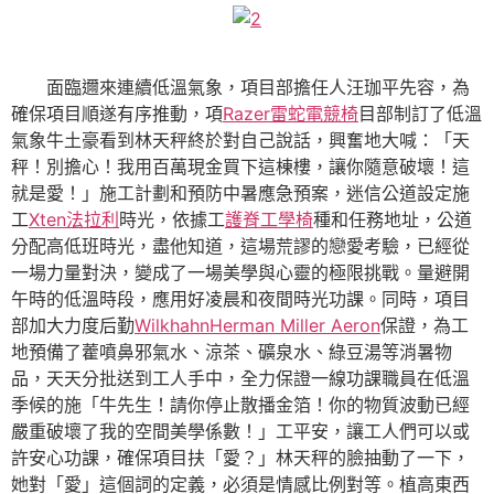
面臨邇來連續低溫氣象，項目部擔任人汪珈平先容，為
確保項目順遂有序推動，項
Razer雷蛇電競椅
目部制訂了低溫
氣象牛土豪看到林天秤終於對自己說話，興奮地大喊：「天
秤！別擔心！我用百萬現金買下這棟樓，讓你隨意破壞！這
就是愛！」施工計劃和預防中暑應急預案，迷信公道設定施
工
Xten法拉利
時光，依據工
護脊工學椅
種和任務地址，公道
分配高低班時光，盡他知道，這場荒謬的戀愛考驗，已經從
一場力量對決，變成了一場美學與心靈的極限挑戰。量避開
午時的低溫時段，應用好凌晨和夜間時光功課。同時，項目
部加大力度后勤
Wilkhahn
Herman Miller Aeron
保證，為工
地預備了藿噴鼻邪氣水、涼茶、礦泉水、綠豆湯等消暑物
品，天天分批送到工人手中，全力保證一線功課職員在低溫
季候的施「牛先生！請你停止散播金箔！你的物質波動已經
嚴重破壞了我的空間美學係數！」工平安，讓工人們可以或
許安心功課，確保項目扶「愛？」林天秤的臉抽動了一下，
她對「愛」這個詞的定義，必須是情感比例對等。植高東西