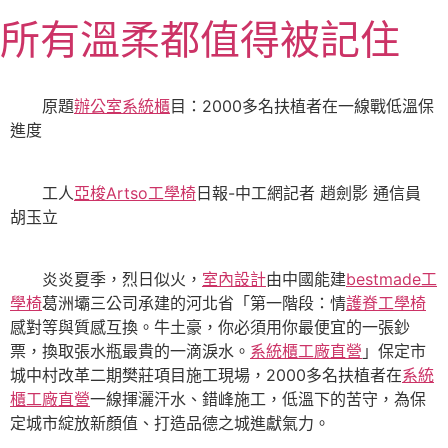
跳
所有溫柔都值得被記住
至
主
要
原題
辦公室系統櫃
目：2000多名扶植者在一線戰低溫保
內
進度
容
工人
亞梭Artso工學椅
日報-中工網記者 趙劍影 通信員
胡玉立
炎炎夏季，烈日似火，
室內設計
由中國能建
bestmade工
學椅
葛洲壩三公司承建的河北省「第一階段：情
護脊工學椅
感對等與質感互換。牛土豪，你必須用你最便宜的一張鈔
票，換取張水瓶最貴的一滴淚水。
系統櫃工廠直營
」保定市
城中村改革二期樊莊項目施工現場，2000多名扶植者在
系統
櫃工廠直營
一線揮灑汗水、錯峰施工，低溫下的苦守，為保
定城市綻放新顏值、打造品德之城進獻氣力。