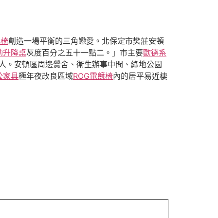
學椅
創造一場平衡的三角戀愛。北保定市樊莊安頓
動升降桌
灰度百分之五十一點二。」市主要
歐德系
368人。安頓區周邊黌舍、衛生辦事中間、綠地公園
公家具
極年夜改良區域
ROG電競椅
內的居平易近棲