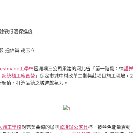
一線戰低溫保進度
影 通信員 胡玉立
bestmade工學椅
葛洲壩三公司承建的河北省「第一階段：情
護
。
系統櫃工廠直營
」保定市城中村改革二期樊莊項目施工現場，2
新顏值、打造品德之城進獻氣力。
人體工學椅
對完美曲線的咖啡
歐凌辦公家具
杯，被藍色能量震動