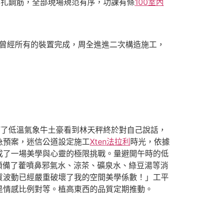
綁扎鋼筋，全部現場規范有序，功課有條
100室內
曾經所有的裝置完成，周全進進二次構造施工，
訂了低溫氣象牛土豪看到林天秤終於對自己說話，
急預案，迷信公道設定施工
Xten法拉利
時光，依據
成了一場美學與心靈的極限挑戰。量避開午時的低
預備了藿噴鼻邪氣水、涼茶、礦泉水、綠豆湯等消
質波動已經嚴重破壞了我的空間美學係數！」工平
是情感比例對等。植高東西的品質定期推動。