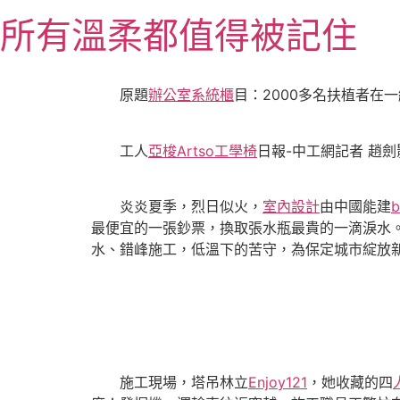
跳
所有溫柔都值得被記住
至
主
要
原題
辦公室系統櫃
目：2000多名扶植者在
內
容
工人
亞梭Artso工學椅
日報-中工網記者 趙劍
炎炎夏季，烈日似火，
室內設計
由中國能建
最便宜的一張鈔票，換取張水瓶最貴的一滴淚水
水、錯峰施工，低溫下的苦守，為保定城市綻放
施工現場，塔吊林立
Enjoy121
，她收藏的四