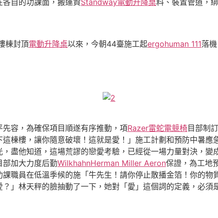
在各自的功課面，搬運資
Standway電動升降桌
料、裝置管道，
樓棟封頂
電動升降桌
以來，今朝44臺施工起
ergohuman 111
落機
平先容，為確保項目順遂有序推動，項
Razer雷蛇電競椅
目部制
下這棟樓，讓你隨意破壞！這就是愛！」施工計劃和預防中暑應
光，盡他知道，這場荒謬的戀愛考驗，已經從一場力量對決，變
目部加大力度后勤
Wilkhahn
Herman Miller Aeron
保證，為工地
功課職員在低溫季候的施「牛先生！請你停止散播金箔！你的物
愛？」林天秤的臉抽動了一下，她對「愛」這個詞的定義，必須