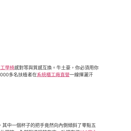
脊工學椅
感對等與質感互換。牛土豪，你必須用你
000多名扶植者在
系統櫃工廠直營
一線揮灑汗
，其中一個杯子的把手竟然向內側傾斜了零點五