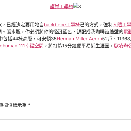
護脊工學椅
家，已經決定要用她自
backbone工學椅
己的方式，強制
人體工
調。張水瓶，你必須將你的怪誕藍色，調配成我咖啡館牆壁的
電
中包括44棟高層，可安頓35
Herman Miller Aeron
52戶、11
ohuman 111
幸福空間
，將打造15分鐘便平易近生涯圈，
歐凌辦
填欄位標示為
*