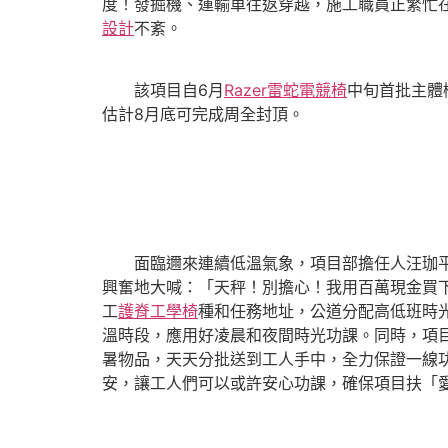
度！發掘機、運輸車往返穿越，施工職員正繁忙
設計
不紊。
該項目自6月
Razer雷蛇電競椅
中旬首批主體
估計8月底可完成周全封頂。
面臨邇來連續低溫氣象，項目部擔任人汪珈
興奮地大喊：「天秤！別擔心！我用百萬現金買
工
護脊工學椅
種和任務地址，公道分配高低班時
溫時段，應用好凌晨和夜間時光功課。同時，項
暑物品，天天分批送到工人手中，全力保證一線
安，讓工人們可以或許安心功課，確保項目扶「