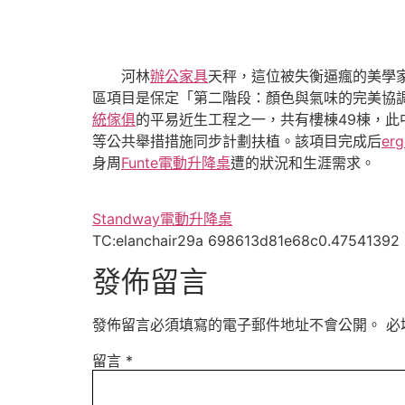
河林
辦公家具
天秤，這位被失衡逼瘋的美學
區項目是保定「第二階段：顏色與氣味的完美協
統傢俱
的平易近生工程之一，共有樓棟49棟，此
等公共舉措措施同步計劃扶植。該項目完成后
erg
身周
Funte電動升降桌
遭的狀況和生涯需求。
Standway電動升降桌
TC:elanchair29a 698613d81e68c0.47541392
發佈留言
發佈留言必須填寫的電子郵件地址不會公開。
必
留言
*