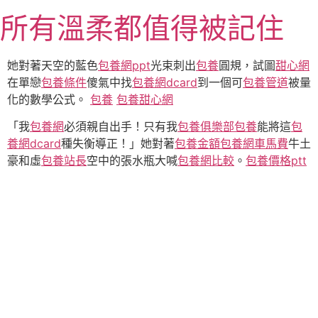
跳
所有溫柔都值得被記住
至
主
要
她對著天空的藍色
包養網ppt
光束刺出
包養
圓規，試圖
甜心網
內
在單戀
包養條件
傻氣中找
包養網dcard
到一個可
包養管道
被量
容
化的數學公式。
包養
包養甜心網
「我
包養網
必須親自出手！只有我
包養俱樂部
包養
能將這
包
養網dcard
種失衡導正！」她對著
包養金額
包養網車馬費
牛土
豪和虛
包養站長
空中的張水瓶大喊
包養網比較
。
包養價格ptt