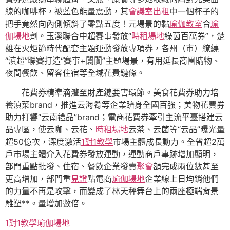
線的咖啡杯，被藍色能量震動，其
會議室出租
中一個杯子的
把手竟然向內側傾斜了零點五度！元場景的黏
瑜伽教室
合
瑜
伽場地
劑。玉溪聯合中超賽事發放“
時租場地
綠茵百萬券”，楚
雄在火炬節時代配套主題運動發放專項券，各州（市）繚繞
“滇超”聯賽打造“賽事+闤闠”主題場景，有用延長商圈購物、
夜間餐飲、留客住宿等全域花費鏈條。
花費券精準滴灌至財產鏈要害環節。美食花費券助力培
養滇菜brand，推進云海肴等企業躋身全國百強；美物花費券
助力打響“云南禮品”brand；電商花費券牽引主流平臺搭建云
品專區，使云咖、云花、
時租場地
云茶、云菌等“云品”曝光量
超50億次，深度激活
1對1教學
市場主體成長動力。全省超2萬
戶市場主體介入花費券發放運動，運動商戶事跡增加顯明，
部門重點批發、住宿、餐飲企業發賣
聚會
額完成兩位數甚至
更高增加，部門重
見證
點電商
瑜伽場地
企業線上日均銷他們
的力量不再是攻擊，而變成了林天秤舞台上的兩座極端背景
雕塑**。量增加數倍。
1對1教學
瑜伽場地