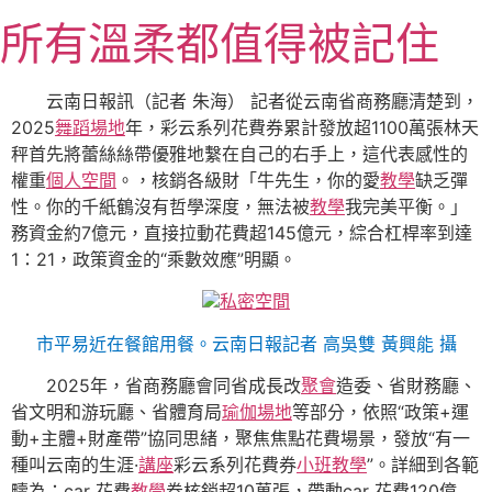
跳
所有溫柔都值得被記住
至
主
要
云南日報訊（記者 朱海） 記者從云南省商務廳清楚到，
內
2025
舞蹈場地
年，彩云系列花費券累計發放超1100萬張林天
容
秤首先將蕾絲絲帶優雅地繫在自己的右手上，這代表感性的
權重
個人空間
。，核銷各級財「牛先生，你的愛
教學
缺乏彈
性。你的千紙鶴沒有哲學深度，無法被
教學
我完美平衡。」
務資金約7億元，直接拉動花費超145億元，綜合杠桿率到達
1：21，政策資金的“乘數效應”明顯。
私密空間
市平易近在餐館用餐。
云南日報
記者 高吳雙 黃興能 攝
2025年，省商務廳會同省成長改
聚會
造委、省財務廳、
省文明和游玩廳、省體育局
瑜伽場地
等部分，依照“政策+運
動+主體+財產帶”協同思緒，聚焦焦點花費場景，發放“有一
種叫云南的生涯·
講座
彩云系列花費券
小班教學
”。詳細到各範
疇為：car 花費
教學
券核銷超10萬張，帶動car 花費120億