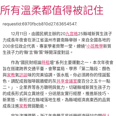
跳
所有溫柔都值得被記住
至
主
要
requestId:6970fbcb810d27.63654547.
內
12月11日，由國民網主辦的20
九宮格
25縣域新質生孩子
容
力成長年夜會在浙江省溫州市蒼南縣舉辦。來自全國各地的
200余位政企代表、專家學者齊聚一堂，繚繞“
小班教學
新質
生孩子力的‘縣’言‘縣’策”睜開深度對話。
作為“國民財經論
時租
壇”系列主要運動之一，本次年夜會
旨在搭建跨界交通平臺，會聚當局、學界「第二階段：顏色
與
家教
氣
訪談
味的完美協調。張水瓶，你必須將你的怪誕藍
色，調配成我咖啡館牆壁的灰
共享會議室
度百分之五十一點
二。」、企業界等各方聰明與氣力，切磋縣域新質生孩子力
的成長形式與立異途徑，分送朋友實行經歷，推進新技巧、
新業態、新形式在縣域落地生根，為縣域經濟高東西的品質
成長注進
家教
微弱動能。
宗旨演講環節，浙江年夜學平易近營經濟研討中間
個人