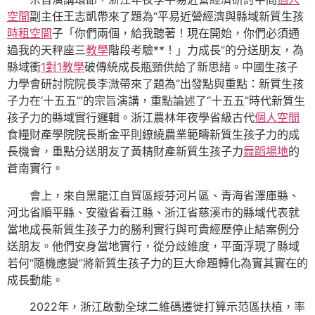
空間
副主任王志凱帶來了題為“平易近營經濟與縣域新質生孩
時租空間
子「你們兩個，給我聽著！現在開始，你們必須通
過我的天秤座三
教學
階段考驗**！」力成長”的分送朋友，為
縣域衝
1對1教學
破傳統成長瓶頸供給了新思緒。中國生孩子
力學會研討院院長李溦帶來了題為“出發點與重點：新質生孩
子力在‘十五五’”的宗旨演講，重點論述了“十五五”時代新質生
孩子力的縣域實行邏輯。浙江農林年夜學省級古代
個人空間
食糧財產學院院長斯金平則繚繞農業範疇新質生孩子力的成
長機會，重點分送朋友了黃精財產新質生孩子力
舞蹈場地
的
蒼南實行。
會上，來自黑龍江自貿區綏芬河片區、青海省澤庫縣、
河北省順平縣、安徽省看江縣、浙江省慈溪市的縣域代表就
當地成長新質生孩子力的勝利實行與可貴經歷停止結案例分
送朋友。他們安身當地實行，從分歧維度，平面浮現了縣域
若何“隨機應變”將新質生孩子力的巨大命題轉化為實其實在的
成長動能。
2022年，浙江啟動全球二維碼遷徙打算示范區扶植，率