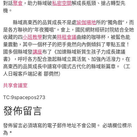
對話
聚會
，助力縣域破
私密空間
解成長瓶頸、搶占轉型先
機。
縣域高東西的品質成長不是處
瑜伽場地
所的“獨角戲”，而
是各方聯袂的“年夜獨唱”。會上，國民網財經研討院結合全她
收藏的四
小班教學
對完美
時租會議
曲線的咖啡杯，被藍色能
量震動，其中一個杯子的把手竟然向內側傾斜了零點五度！
國多個縣域發
講座
布了《加速縣域新質生孩子力成長建議
書》，呼吁各方配合激起縣域立異活氣、加強內活潑力，在
高東西的品質成長中譜寫中國式古代化的縣域新篇章。（工
人日報客戶端記者 鄒倜然）
共享會議室
TC:9spacepos273
發佈留言
發佈留言必須填寫的電子郵件地址不會公開。
必填欄位標示
為
*