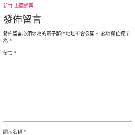
新竹 出國備藥
發佈留言
發佈留言必須填寫的電子郵件地址不會公開。
必填欄位標示
為
*
留言
*
顯示名稱
*