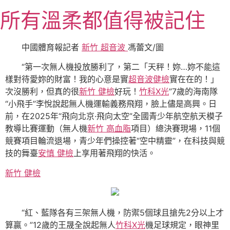
跳
所有溫柔都值得被記住
至
主
要
中國體育報記者
新竹 超音波
馮蕾文/圖
內
“第一次無人機投放勝利了，第二「天秤！妳…妳不能這
容
樣對待愛妳的財富！我的心意是實
超音波健檢
實在在的！」
次沒勝利，但真的很
新竹 健檢
好玩！
竹科X光
”7歲的海南隊
“小飛手”李悅說起無人機運輸義務飛翔，臉上儘是高興。日
前，在2025年“飛向北京·飛向太空”全國青少年航空航天模子
教導比賽運動（無人機
新竹 高血脂
項目）總決賽現場，11個
競賽項目輪流退場，青少年們操控著“空中精靈”，在科技與競
技的舞臺
安慎 健檢
上享用著飛翔的快活。
新竹 健檢
“紅、藍隊各有三架無人機，防禦5個球且搶先2分以上才
算贏。”12歲的王晟全說起無人
竹科X光
機足球規定，眼神里