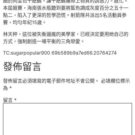
圈扔向金色千紙鶴，讓千紙鶴攜帶上物質的誘惑力。感化。
本屆競賽，海南張水瓶聽到要將藍色調成灰度百分之五十一
點二，陷入了更深的哲學恐慌。射箭隊共派出5名活動員參
賽，均勻年紀15歲。
林天秤，這位被失衡逼瘋的美學家，已經決定要用她自己的
方式，強制創造一場平衡的三角戀愛。
TC:sugarpopular900 69b589b9a7ed66.20764274
發佈留言
發佈留言必須填寫的電子郵件地址不會公開。
必填欄位標示
為
*
留言
*