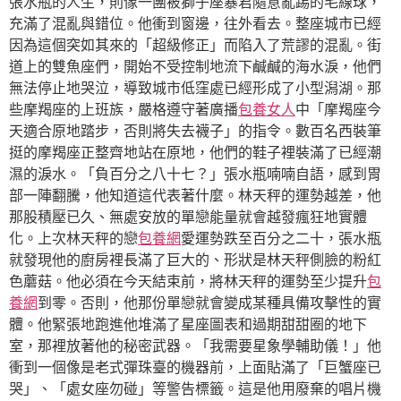
張水瓶的人生，則像一團被獅子座暴君隨意亂踢的毛線球，
充滿了混亂與錯位。他衝到窗邊，往外看去。整座城市已經
因為這個突如其來的「超級修正」而陷入了荒謬的混亂。街
道上的雙魚座們，開始不受控制地流下鹹鹹的海水淚，他們
無法停止地哭泣，導致城市低窪處已經形成了小型潟湖。那
些摩羯座的上班族，嚴格遵守著廣播
包養女人
中「摩羯座今
天適合原地踏步，否則將失去襪子」的指令。數百名西裝筆
挺的摩羯座正整齊地站在原地，他們的鞋子裡裝滿了已經潮
濕的淚水。「負百分之八十七？」張水瓶喃喃自語，感到胃
部一陣翻騰，他知道這代表著什麼。林天秤的運勢越差，他
那股積壓已久、無處安放的單戀能量就會越發瘋狂地實體
化。上次林天秤的戀
包養網
愛運勢跌至百分之二十，張水瓶
就發現他的廚房裡長滿了巨大的、形狀是林天秤側臉的粉紅
色蘑菇。他必須在今天結束前，將林天秤的運勢至少提升
包
養網
到零。否則，他那份單戀就會變成某種具備攻擊性的實
體。他緊張地跑進他堆滿了星座圖表和過期甜甜圈的地下
室，那裡放著他的秘密武器。「我需要星象學輔助儀！」他
衝到一個像是老式彈珠臺的機器前，上面貼滿了「巨蟹座已
哭」、「處女座勿碰」等警告標籤。這是他用廢棄的唱片機