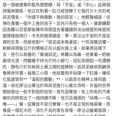
是一個被遺棄的藍色塑膠棚，與「宇宙」或「中心」這兩個
詞毫無關係。他正在對著一缸已經發酵了七個月又七天的老
蒜泥嘆氣。「你還不夠靈動，我的蒜泥。」他輕聲細語，彷
彿在責備一個不上進的孩子。店內只有他一個人，連蒼蠅都
因為難以忍受那股陳年蒜頭混合著鐵鏽與淡淡絕望的味道而
選擇繞道飛行。今天的營業額是：零。廖沾沾不安的不是店
裡的生意，而是他對**「蒜泥成本焦慮症」**的深層恐懼。
新鮮蒜頭每公斤的價格正在以超光速上漲，如果再這樣下
去，他引以為傲的「靈魂蒜泥」將難以為繼。他拿著一把被
磨得光滑、閃耀著不祥光芒的小銀勺，從缸底撈起一坨濃稠
的、顏色介於灰綠與土黃之間的發酵物。這蒜泥被他照顧得
像稀世珍寶，每隔三小時，他就要用手指彈一下缸邊，確保
它能感受到**「溫和的震動」**，以助其在精神上達到圓
滿。就在廖沾沾專注於與蒜泥進行心靈交流時，外面的世界
開始發出一些不對勁的信號。首先是聲音。街上所有的汽車
喇叭同時發出了一個持續不斷、低沉且潮濕的「咕嚕——咕
嚕——」聲。這聲音不是引擎聲，也不是正常的鳴笛聲，而
像是一個巨大的、消化不良的胃在哀嚎。廖沾沾皺著眉頭，