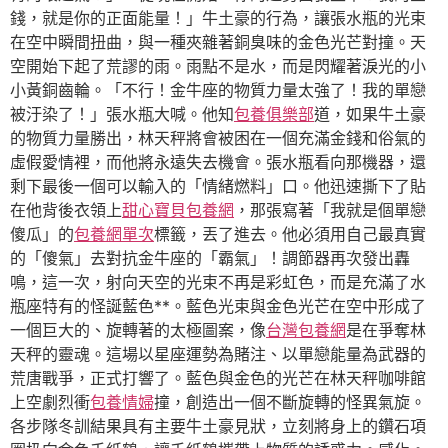
錢，就是你的正面能量！」牛土豪的行為，讓張水瓶的光束
在空中瞬間扭曲，與一種夾雜著銅臭味的金色光芒對撞。天
空開始下起了荒謬的雨。雨點不是水，而是閃耀著淚光的小
小黃銅齒輪。「不行！金牛座的物質力量太強了！我的單戀
被汙染了！」張水瓶大喊。他知
包養俱樂部
道，如果牛土豪
的物質力量勝出，林天秤將會被困在一個充滿金錢和俗氣的
虛假愛情裡，而他將永遠失去機會。張水瓶看向那機器，還
剩下最後一個可以輸入的「情緒燃料」口。他迅速撕下了貼
在他背後衣領上
甜心寶貝包養網
，那張寫著「我就是個單戀
傻瓜」的
包養網單次
標籤，丟了進去。他必須用自己最真實
的「傻氣」去對抗金牛座的「霸氣」！調節器再次發出轟
鳴，這一次，射向天空的光束不再是彩虹色，而是充滿了水
瓶座特有的怪誕藍色**。藍色光束與金色光芒在空中形成了
一個巨大的、旋轉著的太極圖案，像
台灣包養網
是在爭奪林
天秤的靈魂。這場以星座運勢為賭注、以單戀能量為武器的
荒唐戰爭，正式打響了。藍色與金色的光芒在林天秤咖啡館
上空劇烈衝
包養情婦
撞，創造出一個不斷旋轉的怪異氣旋。
各步隊冬訓結果具有主要牛土豪見狀，立刻將身上的鑽石項