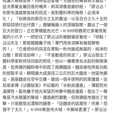
得讓人眼睛發疼，同時發出警報。王醋狂的聲音再次響起，
這次帶著金屬回音的嘲弄，刺耳得像是磨砂紙。「廖沾沾！
你那充滿腐敗氣味的蒜泥，是對醬料學的侮辱！必須淨
化！」「你將為你那百分之五的醬油，以及百分之九十五的
邪惡蒜頭付出代價！」醋罐機器人的頂端裂開，露出了一個
巨大的管口，正在聚積藍色光芒。K-999特務用它穿著燕尾
服的小爪子，一把抓住了廖沾沾的褲腳催促著他。「快點！
沾沾先生！那是醋酸離子炮！專門用來溶解有機發酵物
的！」「它會把你的蒜泥在零點一秒內變成無菌的、純淨的
白醋！那是浩劫啊！」「不准動我的蒜泥！」廖沾沾發出了
醬料學家對待信仰般的怒吼。他以一種專業包水餃的極限速
度，從旁邊的麵粉堆中抓起了兩團麵皮。麵皮被他用氣功般
的捏製手法，瞬間擴大成直徑三公尺的巨大麵皮。他猛地擲
出，兩張麵皮在空中交疊，變成一個半透明的防禦護盾。這
就是家傳《沾醬秘笈》中記載的「水餃皮護盾」，薄韌而充
滿彈性。藍色離子炮光束猛烈地擊中麵皮護盾，發出了一聲
像是汽水開蓋的聲音。護盾劇烈震動，但奇蹟般地擋住了攻
擊，只是散發出濃郁的麵香。「這麵皮的延展性！完美！但
撐不了太久！」K-999焦急地大喊，中藥味更濃了。廖沾沾