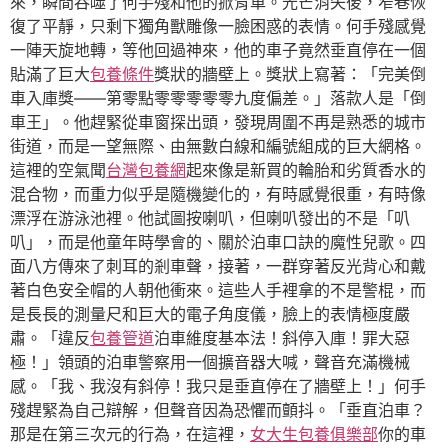
來，瞬間吞噬了何手殘和他的掀背車。光芒消失後，窄巷恢
復了平靜，只剩下獨角獸雕像一臉困惑的表情。何手殘感覺
一陣天旋地轉，等他回過神來，他的車子竟然垂直停在一個
貼滿了巨大
包養條件
獎狀的牆壁上。獎狀上寫著：「完美倒
車入庫獎——第零點零零零零零九度偏差。」落款人是「倒
車王」。他趕緊從車窗探出頭，發現周圍不再是熟悉的城市
街道，而是一望無際、由無數白線和編號組成的巨大網格。
這裡的空氣聞
台灣包養網
起來像是新買的輪胎和劣質香水的
混合物，而重力似乎是隨機變化的，有時感覺很重，有時像
漂浮在游泳池裡。他試圖按喇叭，但喇叭發出的不是「叭
叭」，而是他童年時學會的、關於泊車口訣的魔性兒歌。四
面八方傳來了刺耳的剎車聲，接著，一群穿著反光背心和戴
著白色安全帽的人朝他衝來。這些人手裡拿的不是警棍，而
是長長的測量尺和巨大的電子角度儀，臉上的表情極度嚴
肅。「違反
包養管道
泊車維度基本法！斜停入庫！罪大惡
極！」領頭的泊車警察用一個擴音器大喊，聲音充滿機械
感。「我、我沒有斜停！我只是垂直停在了牆壁上！」何手
殘趕緊為自己辯解，但聲音因為恐懼而顫抖。「垂直泊車？
那是在第三次元的行為，在這裡，
女大生包養俱樂部
你的車