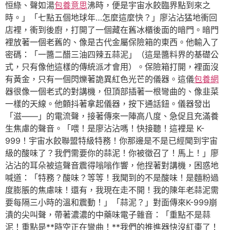
恒綠、聲如湯
包養意思
沸時，便是宇宙水餃臨界點到來之
時。」「七點五個地球年…怎麼這麼快？」廖沾沾猛地衝回
店裡，衝到後廚，打開了一個藏在舊冰櫃後面的暗門。暗門
裡放著一個老舊的、像是古代金屬保險箱的東西。他輸入了
密碼：「一醬二醋三油四辣五蒜泥」（這是醬料界的基礎公
式，只有像他這樣的傳統派才會用）。保險箱打開，裡面沒
有黃金，只有一個閃爍著詭異紅色光芒的儀器。這儀
包養網
器很像一個老式的對講機，但頂部插著一根彎曲的、像韭菜
一樣的天線。他顫抖著拿起儀器，按下通話鈕。儀器發出
「滋——」的電流聲，接著傳來一陣高八度、急促且充滿養
生焦慮的聲音。「喂！是廖沾沾嗎！快接聽！這裡是 K-
999！宇宙水餃聯盟特級特務！你那邊是不是已經聞到宇宙
級的酸味了？我們需要你的蒜泥！你被徵召了！馬上！」廖
沾沾的耳朵被這聲音震得嗡嗡作響，他捏著對講機，困惑地
喊道：「特務？酸味？等等！我聞到的不是酸味！是麵粉過
度膨脹的焦慮味！還有，我現在走不開！我的陳年老蒜泥需
要每隔三小時的溫和震動！」「蒜泥？」對面傳來K-999崩
潰的尖叫聲，帶著濃濃的中藥味電子雜音：「重點不是蒜
泥！重點是**時空正在彎曲！**我們的推進器快沒紅棗了！