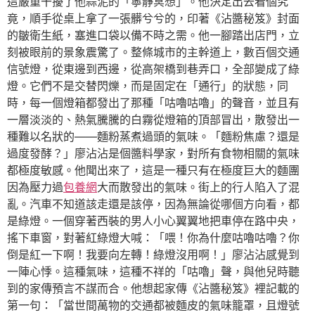
這嚴重干擾了他蒜泥的「寧靜冥想」。他決定出去看個究
竟，順手從桌上拿了一張髒兮兮的，印著《沾醬秘笈》封面
的皺衛生紙，塞進口袋以備不時之需。他一腳踏出店門，立
刻被眼前的景象震驚了。整條城市的主幹道上，數百個交通
信號燈，從東邊到西邊，從高架橋到巷弄口，全部變成了綠
燈。它們不是交替閃爍，而是固定在「通行」的狀態，同
時，每一個燈箱都發出了那種「咕嚕咕嚕」的聲音，並且有
一層淡淡的、熱氣騰騰的白霧從燈箱的頂部冒出，散發出一
種難以名狀的——麵粉蒸煮過頭的氣味。「麵粉焦慮？還是
過度發酵？」廖沾沾是個醬料學家，對所有食物相關的氣味
都極度敏感。他聞出來了，這是一種只有在極度巨大的麵團
因為壓力過
包養網
大而散發出的氣味。街上的行人陷入了混
亂。汽車不知道該走還是該停，因為無論從哪個方向看，都
是綠燈。一個穿著西裝的男人小心翼翼地把車停在路中央，
搖下車窗，對著紅綠燈大喊：「喂！你為什麼咕嚕咕嚕？你
倒是紅一下啊！我要向左轉！綠燈沒用啊！」廖沾沾感覺到
一陣心悸。這種氣味，這種不祥的「咕嚕」聲，與他兒時聽
到的家傳預言不謀而合。他想起家傳《沾醬秘笈》裡記載的
第一句：「當世間萬物的交通都被麵皮的氣味籠罩，且燈號