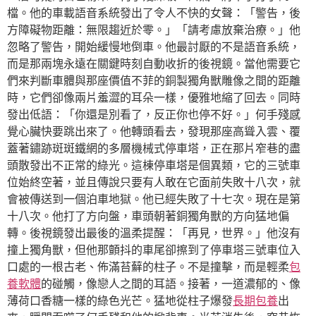
檔。他的車載語音系統發出了令人不快的女聲：「警告，後
方障礙物距離：無限趨近於零。」「請考慮放棄治療。」他
忽略了警告，開始緩慢地倒車。他最討厭的不是語音系統，
而是那兩塊永遠在關鍵時刻自動收折的後視鏡。當他需要它
們來判斷車體與那座價值不菲的銅製獨角獸雕像之間的距離
時，它們卻像兩片羞澀的耳朵一樣，優雅地縮了回去。同時
發出低語：「你還是別看了，反正你也停不好。」何手殘感
覺心臟快要跳出來了。他轉頭看去，發現那座高聳入雲、覆
蓋著鏽跡斑斑鐵網的多層機械式停車塔，正在那片窄巷的盡
頭散發出不正常的綠光。這棟停車塔是個異類，它的三號車
位始終空著，並且傳說只要有人敢在它面前失敗十八次，就
會被傳送到一個泊車地獄。他已經失敗了十七次。現在是第
十八次。他打了方向盤，車頭朝著銅獨角獸的方向猛地偏
轉。後視鏡發出最後的溫柔提醒：「再見，世界。」他沒有
撞上獨角獸，但他那顫抖的車尾卻擦到了停車塔三號車位入
口處的一根古老、佈滿苔蘚的柱子。不是撞擊，而是輕柔
包
養軟體
的碰觸，像戀人之間的耳語。接著，一道濃郁的、像
薄荷口香糖一樣的綠色光芒。猛地從柱子爆發
長期包養
出