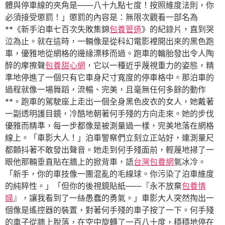
體與停車線的夾角是——八十九點七度！按照維度法則，你
必須接受懲罰！」懲罰的內容是：無限次觀看一部名為
**《新手泊車七百次失敗集錦
包養管道
》的紀錄片，直到哭
泣為止。就在這時，一輛像是從科幻電影裡開出來的黑色跑
車，優雅地從網格的邊緣漂移而過。跑車的輪胎發出令人陶
醉的摩擦聲
包養甜心網
，它以一種近乎蔑視重力的姿態，精
準地停進了一個只有它車身尺寸寬度的停車格中。那泊車的
過程就像一場舞蹈，流暢、完美，且毫無任何多餘的動作
**。跑車的駕駛座上走出一個全身黑色皮衣的女人，她戴著
一副透明護目鏡，冷酷地朝著何手殘的方向走來。她的步伐
優雅而精準，每一步都像是被測量過一樣，完美地落在網格
線上。「車影大人！」泊車警察們立刻立正站好，連測量尺
都顫抖著不敢發出聲音。她走到何手殘面前，輕蔑地掃了一
眼他那輛垂直貼在牆上的掀背車，語
台灣包養網
氣冰冷。
「新手，你的車技像一團混亂的毛線球。你污染了泊車維度
的純粹性。」「但你的後視鏡貼紙——『永不放棄
包養情
婦
』，讓我看到了一絲愚蠢的勇氣。」車影大人突然掏出一
個像是遙控器的裝置，對著何手殘的車子按了一下。何手殘
的車子從牆上脫落，在空中旋轉了一百八十度，穩穩地停在