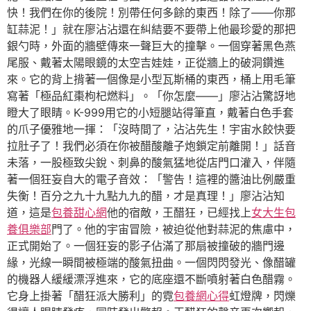
快！我們在你的後院！別帶任何多餘的東西！除了——你那
缸蒜泥！」就在廖沾沾還在糾結要不要帶上他最珍愛的那把
銀勺時，外面的牆壁傳來一聲巨大的撞擊。一個穿著黑色燕
尾服、戴著太陽眼鏡的太空吉娃娃，正從牆上的破洞鑽進
來。它的背上揹著一個像是小型瓦斯桶的東西，桶上用毛筆
寫著「極品紅棗枸杞燃料」。「你怎麼——」廖沾沾驚訝地
瞪大了眼睛。K-999用它的小短腿站得筆直，戴著白色手套
的爪子優雅地一揮：「沒時間了，沾沾先生！宇宙水餃快要
拉肚子了！我們必須在你被醋酸離子炮鎖定前離開！」話音
未落，一股極致尖銳、刺鼻的酸氣猛地從店門口灌入，伴隨
著一個狂妄自大的電子音效：「警告！這裡的醬油比例嚴重
失衡！百分之九十九點九九的醋，才是真理！」廖沾沾知
道，這是
包養甜心網
他的宿敵，王醋狂，已經找上
女大生包
養俱樂部
門了。他的宇宙冒險，被迫從他對蒜泥的焦慮中，
正式開始了。一個狂妄的影子佔滿了那扇被撞破的牆門邊
緣，光線一瞬間被極端的酸氣扭曲。一個閃閃發光、像醋罐
的機器人緩緩漂浮進來，它的底座還不斷噴射著白色醋霧。
它身上掛著「醋狂派大勝利」的霓
包養網心得
虹燈牌，閃爍