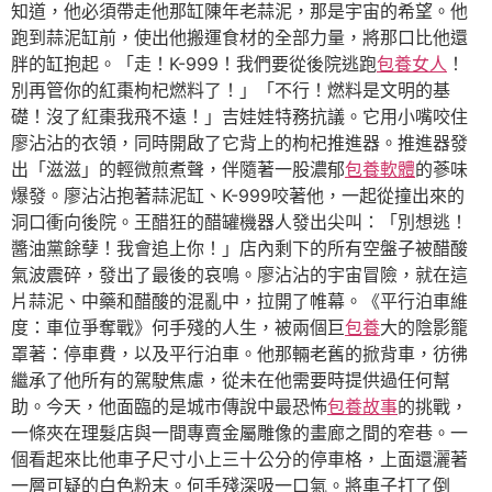
知道，他必須帶走他那缸陳年老蒜泥，那是宇宙的希望。他
跑到蒜泥缸前，使出他搬運食材的全部力量，將那口比他還
胖的缸抱起。「走！K-999！我們要從後院逃跑
包養女人
！
別再管你的紅棗枸杞燃料了！」「不行！燃料是文明的基
礎！沒了紅棗我飛不遠！」吉娃娃特務抗議。它用小嘴咬住
廖沾沾的衣領，同時開啟了它背上的枸杞推進器。推進器發
出「滋滋」的輕微煎煮聲，伴隨著一股濃郁
包養軟體
的蔘味
爆發。廖沾沾抱著蒜泥缸、K-999咬著他，一起從撞出來的
洞口衝向後院。王醋狂的醋罐機器人發出尖叫：「別想逃！
醬油黨餘孽！我會追上你！」店內剩下的所有空盤子被醋酸
氣波震碎，發出了最後的哀鳴。廖沾沾的宇宙冒險，就在這
片蒜泥、中藥和醋酸的混亂中，拉開了帷幕。《平行泊車維
度：車位爭奪戰》何手殘的人生，被兩個巨
包養
大的陰影籠
罩著：停車費，以及平行泊車。他那輛老舊的掀背車，彷彿
繼承了他所有的駕駛焦慮，從未在他需要時提供過任何幫
助。今天，他面臨的是城市傳說中最恐怖
包養故事
的挑戰，
一條夾在理髮店與一間專賣金屬雕像的畫廊之間的窄巷。一
個看起來比他車子尺寸小上三十公分的停車格，上面還灑著
一層可疑的白色粉末。何手殘深吸一口氣。將車子打了倒