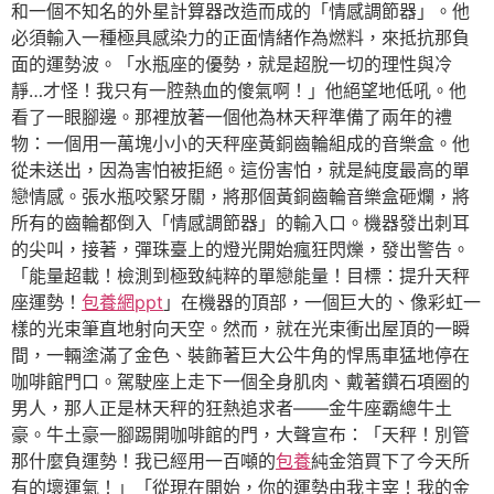
和一個不知名的外星計算器改造而成的「情感調節器」。他
必須輸入一種極具感染力的正面情緒作為燃料，來抵抗那負
面的運勢波。「水瓶座的優勢，就是超脫一切的理性與冷
靜…才怪！我只有一腔熱血的傻氣啊！」他絕望地低吼。他
看了一眼腳邊。那裡放著一個他為林天秤準備了兩年的禮
物：一個用一萬塊小小的天秤座黃銅齒輪組成的音樂盒。他
從未送出，因為害怕被拒絕。這份害怕，就是純度最高的單
戀情感。張水瓶咬緊牙關，將那個黃銅齒輪音樂盒砸爛，將
所有的齒輪都倒入「情感調節器」的輸入口。機器發出刺耳
的尖叫，接著，彈珠臺上的燈光開始瘋狂閃爍，發出警告。
「能量超載！檢測到極致純粹的單戀能量！目標：提升天秤
座運勢！
包養網ppt
」在機器的頂部，一個巨大的、像彩虹一
樣的光束筆直地射向天空。然而，就在光束衝出屋頂的一瞬
間，一輛塗滿了金色、裝飾著巨大公牛角的悍馬車猛地停在
咖啡館門口。駕駛座上走下一個全身肌肉、戴著鑽石項圈的
男人，那人正是林天秤的狂熱追求者——金牛座霸總牛土
豪。牛土豪一腳踢開咖啡館的門，大聲宣布：「天秤！別管
那什麼負運勢！我已經用一百噸的
包養
純金箔買下了今天所
有的壞運氣！」「從現在開始，你的運勢由我主宰！我的金