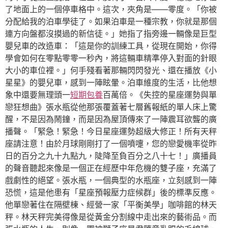
了地面上的一個停車格中。這次，夾角是——零度。「你被
分配給我的泊車學徒了。如果泊車是一種宗教，你就是那個
連方向盤都沒摸過的新信徒。」她指了指旁邊一輛像是巨型
嬰兒車的改造車：「這是你的訓練工具，從現在開始，你得
學會如何在零點零零一秒內，將這輛車精準停入對面的針眼
大小的車位裡。」何手殘看著那輛閃閃發光、還在播放《小
星星》的嬰兒車，感到一陣眩暈。泊車維度的生活，比他想
象中還要無理頭一
短期包養
百萬倍。《失控的星座運勢與單
戀狂想曲》張水瓶從他那張覆蓋著七層舊報紙的單人床上驚
醒，不是因為鬧鐘，而是因為屋頂傳來了一陣震耳欲聾的廣
播聲。「緊急！緊急！今日星座運勢超級大修正！所有天秤
座請注意！由於月球剛剛打了一個噴嚏，您的戀愛機率從昨
日的百分之九十九點九，陡降至負百分之八十七！」廣播員
的聲音聽起來像是一個正在經歷中年危機的雙子座，充滿了
戲劇性的絕望。張水瓶，一個典型的水瓶座，立刻感到一陣
恐慌，這是他患有「星座預報壓力症候群」後的標準反應。
他單戀著住在隔壁棟、經營一家「平衡美學」咖啡館的林天
秤。林天秤完美得像是從黃金分割線中走出來的藝術品。而