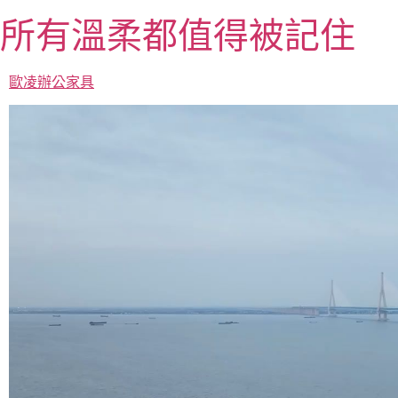
跳
所有溫柔都值得被記住
至
主
要
歐凌辦公家具
內
容