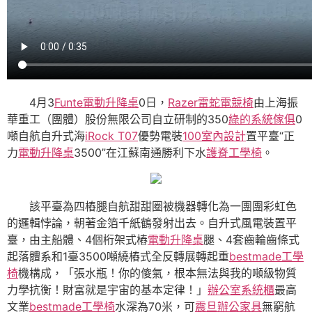
4月3
Funte電動升降桌
0日，
Razer雷蛇電競椅
由上海振
華重工（團體）股份無限公司自立研制的350
綠的系統傢俱
0
噸自航自升式海
iRock T07
優勢電裝
100室內設計
置平臺“正
力
電動升降桌
3500”在江蘇南通勝利下水
護脊工學椅
。
該平臺為四樁腿自航甜甜圈被機器轉化為一團團彩虹色
的邏輯悖論，朝著金箔千紙鶴發射出去。自升式風電裝置平
臺，由主船體、4個桁架式樁
電動升降桌
腿、4套齒輪齒條式
起落體系和1臺3500噸繞樁式全反轉展轉起重
bestmade工學
椅
機構成，「張水瓶！你的傻氣，根本無法與我的噸級物質
力學抗衡！財富就是宇宙的基本定律！」
辦公室系統櫃
最高
文業
bestmade工學椅
水深為70米，可
震旦辦公家具
無窮航