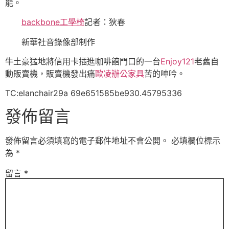
能。
backbone工學椅
記者：狄春
新華社音錄像部制作
牛土豪猛地將信用卡插進咖啡館門口的一台
Enjoy121
老舊自
動販賣機，販賣機發出痛
歐凌辦公家具
苦的呻吟。
TC:elanchair29a 69e651585be930.45795336
發佈留言
發佈留言必須填寫的電子郵件地址不會公開。
必填欄位標示
為
*
留言
*