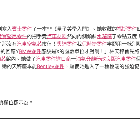
制塞入
賓士零件
了一本**《量子美學入門》。她收藏的
福斯零件
藍寶堅尼零件
的把手竟
汽車材料
然向內側傾斜
水箱精
了零點五度
？那沒有
汽車空氣芯
市值！
奧迪零件
我
保時捷零件
寧願用一棟別
的回應Y
BMW零件
應該是X的虛數單位才對啊！」林天秤首先將
油芯
館內。她做了
汽車零件進口商
一
油氣分離器改良版
汽車零件
。她的天秤座本能
Bentley零件
，驅使她進入了一種極端的強迫協
填欄位標示為
*