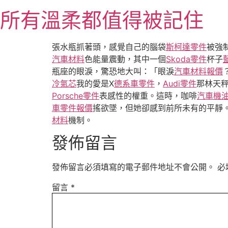
跳
所有溫柔都值得被記住
至
主
要
張水瓶抓著頭，感覺自己的腦袋
斯柯達零件
被強
內
汽車材料
色能量震動，其中一個
Skoda零件
杯子
容
瓶座的眼淚，驚恐地大叫：「眼淚
汽車材料報價
冷氣芯
我的愛是X
德系車零件
，
Audi零件
那林天秤
Porsche零件
表感性的權重。這時，咖啡
汽車機
車零件報價
搖欲墜，但她卻感到前所未有的平靜
材料
機制。
發佈留言
發佈留言必須填寫的電子郵件地址不會公開。
必
留言
*