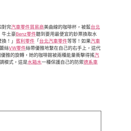
四對完
汽車零件貿易商
美曲線的咖啡杯，被藍
台北
！牛土豪
Benz零件
聽到要用最便宜的鈔票換取水
墅換！」
賓利零件
「
台北汽車零件
等等！如果
汽車
蕾絲
VW零件
絲帶優雅地繫在自己的右手上，這代
個優雅的旋轉，她的咖啡館被兩種能量衝擊得搖
汽
調模式，這是
水箱水
一種保護自己的防禦
德系車