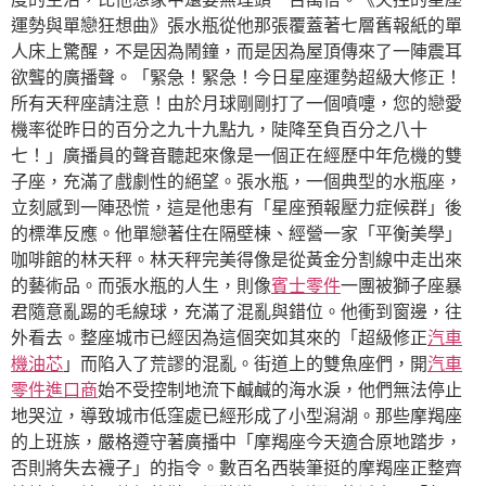
運勢與單戀狂想曲》張水瓶從他那張覆蓋著七層舊報紙的單
人床上驚醒，不是因為鬧鐘，而是因為屋頂傳來了一陣震耳
欲聾的廣播聲。「緊急！緊急！今日星座運勢超級大修正！
所有天秤座請注意！由於月球剛剛打了一個噴嚏，您的戀愛
機率從昨日的百分之九十九點九，陡降至負百分之八十
七！」廣播員的聲音聽起來像是一個正在經歷中年危機的雙
子座，充滿了戲劇性的絕望。張水瓶，一個典型的水瓶座，
立刻感到一陣恐慌，這是他患有「星座預報壓力症候群」後
的標準反應。他單戀著住在隔壁棟、經營一家「平衡美學」
咖啡館的林天秤。林天秤完美得像是從黃金分割線中走出來
的藝術品。而張水瓶的人生，則像
賓士零件
一團被獅子座暴
君隨意亂踢的毛線球，充滿了混亂與錯位。他衝到窗邊，往
外看去。整座城市已經因為這個突如其來的「超級修正
汽車
機油芯
」而陷入了荒謬的混亂。街道上的雙魚座們，開
汽車
零件進口商
始不受控制地流下鹹鹹的海水淚，他們無法停止
地哭泣，導致城市低窪處已經形成了小型潟湖。那些摩羯座
的上班族，嚴格遵守著廣播中「摩羯座今天適合原地踏步，
否則將失去襪子」的指令。數百名西裝筆挺的摩羯座正整齊