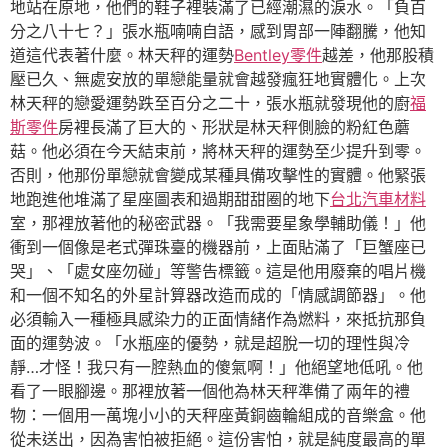
地站在原地，他們的鞋子裡裝滿了已經潮濕的淚水。「負百
分之八十七？」張水瓶喃喃自語，感到胃部一陣翻騰，他知
道這代表著什麼。林天秤的運勢
Bentley零件
越差，他那股積
壓已久、無處安放的單戀能量就會越發瘋狂地實體化。上次
林天秤的戀愛運勢跌至百分之二十，張水瓶就發現他的廚
福
斯零件
房裡長滿了巨大的、形狀是林天秤側臉的粉紅色蘑
菇。他必須在今天結束前，將林天秤的運勢至少提升到零。
否則，他那份單戀就會變成某種具備攻擊性的實體。他緊張
地跑進他堆滿了星座圖表和過期甜甜圈的地下
台北汽車材料
室，那裡放著他的秘密武器。「我需要星象學輔助儀！」他
衝到一個像是老式彈珠臺的機器前，上面貼滿了「巨蟹座已
哭」、「處女座勿碰」等警告標籤。這是他用廢棄的唱片機
和一個不知名的外星計算器改造而成的「情感調節器」。他
必須輸入一種極具感染力的正面情緒作為燃料，來抵抗那負
面的運勢波。「水瓶座的優勢，就是超脫一切的理性與冷
靜…才怪！我只有一腔熱血的傻氣啊！」他絕望地低吼。他
看了一眼腳邊。那裡放著一個他為林天秤準備了兩年的禮
物：一個用一萬塊小小的天秤座黃銅齒輪組成的音樂盒。他
從未送出，因為害怕被拒絕。這份害怕，就是純度最高的單