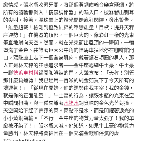
戀情感。張水瓶咬緊牙關，將那個黃銅齒輪音樂盒砸爛，將
所有的齒輪都倒入「情感調節器」的輸入口。機器發出刺耳
的尖叫，接著，彈珠臺上的燈光開始瘋狂閃爍，發出警告。
「能量超載！檢測到極致純粹的單戀能量！目標：提升天秤
座運勢！」在機器的頂部，一個巨大的、像彩虹一樣的光束
筆直地射向天空。然而，就在光束衝出屋頂的一瞬間，一輛
塗滿了金色、裝飾著巨大公牛角的悍馬車猛地停在咖啡館門
口。駕駛座上走下一個全身肌肉、戴著鑽石項圈的男人，那
人正是林天秤的狂熱追求者——金牛座霸總牛土豪。牛土豪
一腳
德系車材料
踢開咖啡館的門，大聲宣布：「天秤！別管
那什麼負運勢！我已經用一百噸的純金箔買下了今天所有的
壞運氣！」「從現在開始，你的運勢由我主宰！我的金錢，
就是你的正面能量！」牛土豪的行為，讓張水瓶的光束在空
中瞬間扭曲，與一種夾雜著
水箱水
銅臭味的金色光芒對撞。
天空開始下起了荒謬的雨。雨點不是水，而是閃耀著淚光的
小小黃銅齒輪。「不行！金牛座的物質力量太強了！我的單
戀被汙染了！」張水瓶大喊。他知道，如果牛土豪的物質力
量勝出，林天秤將會被困在一個充滿金錢和俗氣的虛
TC:osder9follow7