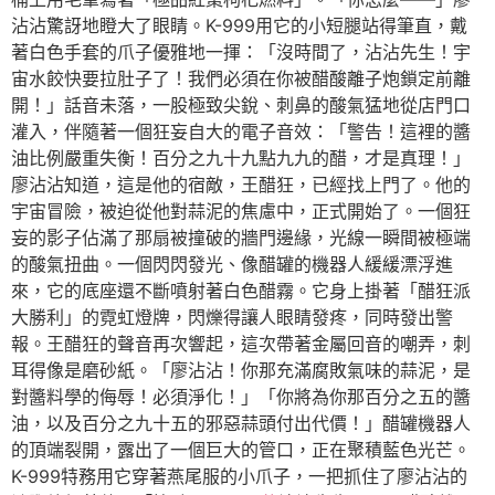
沾沾驚訝地瞪大了眼睛。K-999用它的小短腿站得筆直，戴
著白色手套的爪子優雅地一揮：「沒時間了，沾沾先生！宇
宙水餃快要拉肚子了！我們必須在你被醋酸離子炮鎖定前離
開！」話音未落，一股極致尖銳、刺鼻的酸氣猛地從店門口
灌入，伴隨著一個狂妄自大的電子音效：「警告！這裡的醬
油比例嚴重失衡！百分之九十九點九九的醋，才是真理！」
廖沾沾知道，這是他的宿敵，王醋狂，已經找上門了。他的
宇宙冒險，被迫從他對蒜泥的焦慮中，正式開始了。一個狂
妄的影子佔滿了那扇被撞破的牆門邊緣，光線一瞬間被極端
的酸氣扭曲。一個閃閃發光、像醋罐的機器人緩緩漂浮進
來，它的底座還不斷噴射著白色醋霧。它身上掛著「醋狂派
大勝利」的霓虹燈牌，閃爍得讓人眼睛發疼，同時發出警
報。王醋狂的聲音再次響起，這次帶著金屬回音的嘲弄，刺
耳得像是磨砂紙。「廖沾沾！你那充滿腐敗氣味的蒜泥，是
對醬料學的侮辱！必須淨化！」「你將為你那百分之五的醬
油，以及百分之九十五的邪惡蒜頭付出代價！」醋罐機器人
的頂端裂開，露出了一個巨大的管口，正在聚積藍色光芒。
K-999特務用它穿著燕尾服的小爪子，一把抓住了廖沾沾的