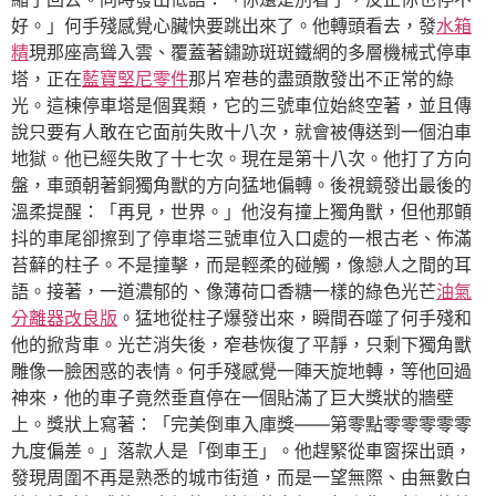
好。」何手殘感覺心臟快要跳出來了。他轉頭看去，發
水箱
精
現那座高聳入雲、覆蓋著鏽跡斑斑鐵網的多層機械式停車
塔，正在
藍寶堅尼零件
那片窄巷的盡頭散發出不正常的綠
光。這棟停車塔是個異類，它的三號車位始終空著，並且傳
說只要有人敢在它面前失敗十八次，就會被傳送到一個泊車
地獄。他已經失敗了十七次。現在是第十八次。他打了方向
盤，車頭朝著銅獨角獸的方向猛地偏轉。後視鏡發出最後的
溫柔提醒：「再見，世界。」他沒有撞上獨角獸，但他那顫
抖的車尾卻擦到了停車塔三號車位入口處的一根古老、佈滿
苔蘚的柱子。不是撞擊，而是輕柔的碰觸，像戀人之間的耳
語。接著，一道濃郁的、像薄荷口香糖一樣的綠色光芒
油氣
分離器改良版
。猛地從柱子爆發出來，瞬間吞噬了何手殘和
他的掀背車。光芒消失後，窄巷恢復了平靜，只剩下獨角獸
雕像一臉困惑的表情。何手殘感覺一陣天旋地轉，等他回過
神來，他的車子竟然垂直停在一個貼滿了巨大獎狀的牆壁
上。獎狀上寫著：「完美倒車入庫獎——第零點零零零零零
九度偏差。」落款人是「倒車王」。他趕緊從車窗探出頭，
發現周圍不再是熟悉的城市街道，而是一望無際、由無數白