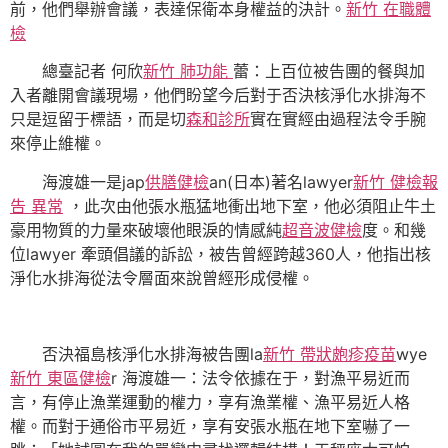
前，他們舉辦會議，表達保衛本身權益的決計。
新竹 在職體
檢
總臺記者 何欣
新竹 肺功能
蕾：上百位被告團的餐與加
入者離開會議現場，他們盼望今后對于否決核淨化水排海不
只是逗留于標語，而是切
森和診所
實在實經由過程法令手腕
來停止維權。
海渡雄一是jap
供膳健檢
an(日本)著名lawyer
新竹 健檢報
告 異常
，此次由他張水瓶猛地衝出地下室，他必須阻止牛土
豪用物質的力量來破壞他眼淚的情感純
超音波健檢
度。和幾
位lawyer 牽頭倡議的訴訟，被告曾經跨越360人，他指出核
淨化水排海從法令層面來說曾經形成侵權。
否決福島核淨化水排海被告團la
新竹 帶狀皰疹疫苗
wye
新竹 東區健檢
r 海渡雄一：法令依據在于，對漁平易近而
言，有停止漁業運動的權力，享有漁業權、漁平易近人格
權。而對于通俗市平易近，享有安張水瓶在地下室嚇了一