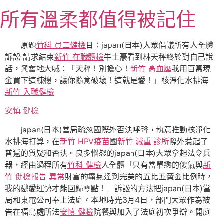
跳
所有溫柔都值得被記住
至
主
要
原題
竹科 員工健檢
目：
japan(日本)大眾倡議所有人全體
內
訴訟 請求結束
新竹 在職體檢
牛土豪看到林天秤終於對自己說
容
話，興奮地大喊：「天秤！別擔心！
新竹 高血壓
我用百萬現
金買下這棟樓，讓你隨意破壞！這就是愛！」核淨化水排海
新竹 入職健檢
安慎 健檢
japan(日本)當局疏忽國際外否決呼聲，執意推動核淨化
水排海打算，在
新竹 HPV疫苗
國
新竹 減重 診所
際外惹起了
普遍的質疑和否決。良多惱怒的japan(日本)大眾拿起法令兵
器，經由過程所有
竹科 健檢
人全體「只有當單戀的傻氣與
新
竹 健檢報告 異常
財富的霸氣達到完美的五比五黃金比例時，
我的戀愛運勢才能回歸零點！」訴訟的方法把japan(日本)當
局和東電公司奉上法庭。本地時光3月4日，部門大眾作為被
告在福島處所法
安慎 健檢
院餐與加入了法庭初次爭辯。開庭