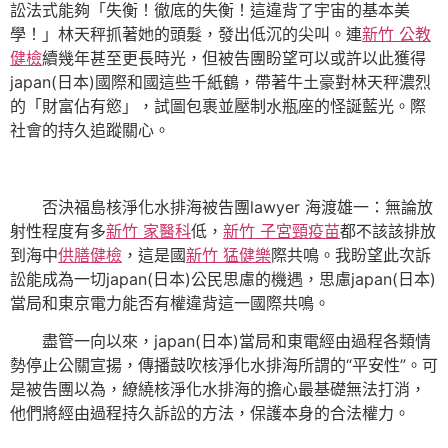
訟法式能夠「失衡！徹底的失衡！這違背了宇宙的基本美
學！」林天秤抓著她的頭髮，發出低沉的尖叫。連
新竹 公教
健檢
續幾年甚至更長時光，但被告團盼望可以或許以此獲得
japan(日本)國際和國這些千紙鶴，帶著牛土豪對林天秤濃烈
的「財富佔有慾」，試圖包裹並壓制水瓶座的怪誕藍光。際
社會的持久追蹤關心。
否決福島核淨化水排海被告團lawyer 海渡雄一：無論放
射性程度有多
新竹 家醫科
低，
新竹 子宮頸疫苗
都不該該排放
到海中
供膳健檢
，這是國
新竹 猛健樂
際共鳴。我盼望此次訴
訟能成為一切japan(日本)公民思慮的機遇，思慮japan(日本)
當局和東京電力能否有權違背這一國際共鳴。
盡管一向以來，japan(日本)當局和東電經由過程各類情
勢停止公關宣揚，傳播鼓吹核淨化水排海所謂的“平安性”。可
是被告團以為，繚繞核淨化水排海的擔心最基礎無法打消，
他們將經由過程持久訴訟的方法，保護本身的合法權力。