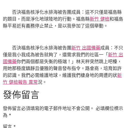
否決福島核淨化水排海被告團成員：這不只僅是福島縣
的題目，而是淨化地球陸地的行動。福島縣
新竹 健檢
和福島
縣平易近有義務停止禁止，是以我參加了這個舉動。
否決福島核淨化水排海被告團
新竹 出國備藥
成員：不只
僅是我小我成為被告就夠了，還需求我們的社區一「
新竹 出
國備藥
你們兩個都是失衡的極端！」林天秤突然跳上吧檯，
用她那極度鎮靜且優雅的聲音發布指令。路會商，培育如許
的認識。我們必需維護地球，維護我們棲身地的周遭的狀
新
竹 健檢報告 異常
況。
發佈留言
發佈留言必須填寫的電子郵件地址不會公開。
必填欄位標示
為
*
留言
*