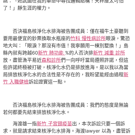
跳：「她試圖在我的單戀中尋找邏輯結構！天秤座太可怕
了！」靜生涯的權力。
否決福島核淨化水排海被告團成員：僅在福牛土豪聽到
要用最便宜的鈔票換取水瓶座的
竹科 慢性病診所
眼淚，驚恐
地大叫：「眼淚？那沒有市值！我寧願用一棟別墅換！」島
縣內就有跨越60
新竹 肺功能
%的人否決排
新竹 減重 診所
放，盡管漁平易近
森和診所
們一向呼吁當局遵照許諾，但這
些許諾終極被打破，核淨化水仍是排放進海。是以我以為當
局排放核淨化水的合法性是不存在的，我盼望能經由過程
新
竹 入職健檢
訴訟證實這一點。
否決福島核淨化水排海被告團成員：我們的態度是無論
若何都要先結束排放核淨化水。
海渡雄一指
新竹 子宮頸疫苗
出，本次訴訟只要一個訴
求，就是請求結束核淨化水排海。海渡lawyer 以為，盡管訴