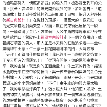
的齒輪都倒入「情感調節器」的輸入口。機器發出刺耳的尖
叫，接著，彈珠臺上的燈光開始瘋狂閃爍，發出警告。「能
量超載！檢測到極致純粹的單戀能量！目標：提升天秤座運
勢
新古典設計
！」在機器的頂部，一個巨大的、像彩虹一樣
的光束筆直地射向天空。然而，就在光束衝出屋頂的一瞬
間，一輛塗滿了金色、裝飾著巨大公牛角的悍馬車猛地停在
咖啡館門口。駕駛座上
禪風室內設計
走下一個全身肌肉、戴
著鑽石項圈的男人，那人正是林天秤的狂熱追求者——金牛
座霸總牛土豪。牛土豪一腳踢開咖啡館的門，大聲宣布：
「天秤！別管那什麼負運勢！我已經用一百噸的純金箔買下
了今天所有的壞運氣！」「從現在開始，你的運勢由我主
宰！我的金錢，就是你的正面能量！」牛土豪的行為，讓張
水瓶的光束在空中瞬間扭曲，與一種夾雜著銅臭味的金色光
芒對撞。天空開始下起了荒謬的雨。雨點不是水，而是閃耀
著淚光的小小黃銅齒輪。「不行！金牛座的物質力量太強
了！我的單戀被汙染了！」張水瓶大喊。他知道，如果牛土
豪的物質力量勝出，林天秤將會被困在一個充滿金錢和俗氣
的虛假愛情裡，而他將永遠失去機會。張水瓶看向那機器，
還剩下最後一個可以輸入的「情緒燃料」口。他迅速撕下了