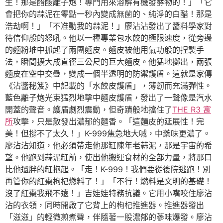
生！那是醋酸離子炮！專門用來溶解有機發酵物的！」「它
會把你的蒜泥在零點一秒內變成無菌的、純淨的白醋！那是
浩劫啊！」「不准動我的蒜泥！」廖沾沾發出了醬料學家對
待信仰般的怒吼。他以一種專業包水餃的極限速度，從旁邊
的麵粉堆中抓起了兩團麵皮。麵皮被他用氣功般的捏製手
法，瞬間擴大成直徑三公尺的巨大麵皮。他猛地擲出，兩張
麵皮在空中交疊，變成一個半透明的防禦護盾。這就是家傳
《沾醬秘笈》中記載的「水餃皮護盾」，薄韌而充滿彈性。
藍色離子炮光束猛烈地擊中麵皮護盾，發出了一聲像是汽水
開蓋的聲音。護盾劇烈震動，但奇蹟般地擋住了
THE R3 寓
所
攻擊，只是散發出濃郁的麵香。「這麵皮的延展性！完
美！但撐不了太久！」K-999焦急地大喊，中藥味更濃了。
廖沾沾知道，他必須帶走他那缸陳年老蒜泥，那是宇宙的希
望。他跑到蒜泥缸前，使出他搬運食材的全部力量，將那口
比他還胖的缸抱起。「走！K-999！我們要從後院逃跑！別
再管你的紅棗枸杞燃料了！」「不行！燃料是文明的基礎！
沒了紅棗我飛不遠！」吉娃娃特務抗議。它用小嘴咬住廖沾
沾的衣領，同時開啟了它背上的枸杞推進器。推進器發出
「滋滋」的輕微煎煮聲，伴隨著一股濃郁的蔘味爆發。廖沾