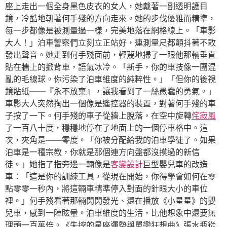
座上走出一個全身黑色皮衣的女人，她戴著一副透明護目
鏡，冷酷地朝著何手殘的方向走來。她的步伐優雅而精準，
每一步都像是被測量過一樣，完美地落在網格線上。「車影
大人！」泊車警察們立刻立正站好，連測量尺都顫抖著不敢
發出聲音。她走到何手殘面前，輕蔑地掃了一眼他那輛垂直
貼在牆上的掀背車，語氣冰冷。「新手，你的車技像一團混
亂的毛線球。你污染了泊車維度的純粹性。」「但你的後視
鏡貼紙——『永不放棄』，讓我看到了一絲愚蠢的勇氣。」
車影大人突然掏出一個像是遙控器的裝置，對著何手殘的車
子按了一下。何手殘的車子從牆上脫落，在空中旋轉
侘寂風
了一百八十度，穩穩地停在了地面上的一個停車格中。這
次，夾角是——零度。「你被分配給我的泊車學徒了。如果
泊車是一種宗教，你就是那個連方向盤都沒摸過的新信
徒。」她指了指旁邊一輛像是
客變設計
巨型嬰兒車的改造
車：「這是你的訓練工具，從現在開始，你得學會如何在零
點零零一秒內，將這輛車精準停入對面的針眼大小的車位
裡。」何手殘看著那輛閃閃發光、還在播放《小星星》的嬰
兒車，感到一陣眩暈。泊車維度的生活，比他想象中還要無
理頭一百萬倍。《失控的星座運勢與單戀狂想曲》張水瓶從