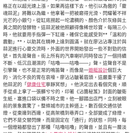
格正在以超光速上漲，如果再這樣下去，他引以為傲的「靈
魂蒜泥」將難以為繼。他拿著一把被磨得光滑、閃耀著不祥
光芒的小銀勺，從缸底撈起一坨濃稠的、顏色介於灰綠與土
黃之間的發酵物。這蒜泥被他照顧得像稀世珍寶，每隔三小
時，他就要用手指彈一下缸邊，確保它能感受到**「溫和的
震動」**，以助其在精神上達到圓滿。就在廖沾沾專注於與
蒜泥進行心靈交流時，外面的世界開始發出一些不對勁的信
號。首先是聲音。街上所有的汽車喇叭同時發出了一個持續
不斷、低沉且潮濕的「咕嚕——咕嚕——」聲。這聲音不是
引擎聲，也不是正常的鳴笛聲，而像是一
遊艇設計
個巨大
的、消化不良的胃在哀嚎。廖沾沾皺著眉頭，這嚴重干擾了
他蒜泥的「
健康住宅
寧靜冥想」。他決定出去看個究竟，順
手從桌上拿了一張髒兮兮的，印著《沾醬秘笈》封面的皺衛
生紙，塞進口袋以備不時之需。他一腳踏出店門，立刻被眼
前的景象震驚了。整條城市的主幹道上，數百個交通信號
燈，從東邊到西邊，從高架橋到巷弄口，全部變成了綠燈。
它們不是交替閃爍，而是固定在「通行」的狀態，同時，每
一個燈箱都發出了那種「咕嚕咕嚕」的聲音，並且有一層淡