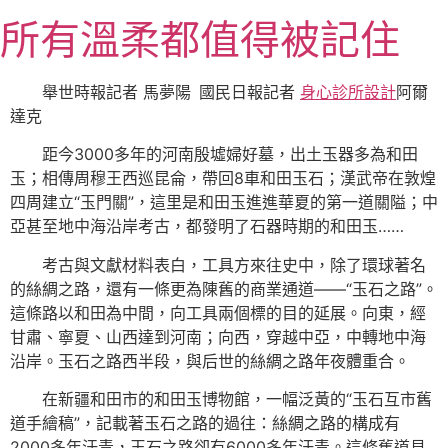
跳
所有溫柔都值得被記住
至
主
要
舉世時報記者 馬夢陽 國民日報記者
身心診所設計
阿爾
內
達克
容
距今3000多年的河南殷墟婦好墓，出土玉器多為和田
玉；相傳周穆王西巡昆侖，帶回8車和田玉石；漢武帝在敦煌
四周建立“玉門關”，這里是和田玉進進華夏的第一道關隘；中
亞甚至地中海沿岸考古，都發明了石器時期的和田玉……
考古與文獻材料表白，工具方來往史中，除了環球著名
的絲綢之路，還有一條更為陳舊的商業通道——“玉石之路”。
這條路以和田為中間，向工具兩個標的目的延展。向東，經
甘肅、寧夏、山西達到河南；向西，穿越中亞，中轉地中海
沿岸。玉石之路西半段，與后世的絲綢之路年夜體重合。
在新疆和田市的和田玉博物館，一幅泛黃的“玉石互市舊
道手繪稿”，記載著玉石之路的過往：絲綢之路的構成有
2000多年汗青，玉石之路卻有6000多年汗青。這條舊道見