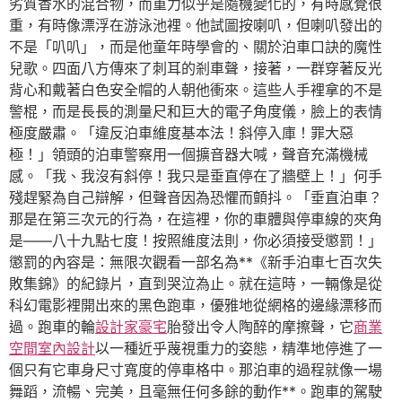
劣質香水的混合物，而重力似乎是隨機變化的，有時感覺很
重，有時像漂浮在游泳池裡。他試圖按喇叭，但喇叭發出的
不是「叭叭」，而是他童年時學會的、關於泊車口訣的魔性
兒歌。四面八方傳來了刺耳的剎車聲，接著，一群穿著反光
背心和戴著白色安全帽的人朝他衝來。這些人手裡拿的不是
警棍，而是長長的測量尺和巨大的電子角度儀，臉上的表情
極度嚴肅。「違反泊車維度基本法！斜停入庫！罪大惡
極！」領頭的泊車警察用一個擴音器大喊，聲音充滿機械
感。「我、我沒有斜停！我只是垂直停在了牆壁上！」何手
殘趕緊為自己辯解，但聲音因為恐懼而顫抖。「垂直泊車？
那是在第三次元的行為，在這裡，你的車體與停車線的夾角
是——八十九點七度！按照維度法則，你必須接受懲罰！」
懲罰的內容是：無限次觀看一部名為**《新手泊車七百次失
敗集錦》的紀錄片，直到哭泣為止。就在這時，一輛像是從
科幻電影裡開出來的黑色跑車，優雅地從網格的邊緣漂移而
過。跑車的輪
設計家豪宅
胎發出令人陶醉的摩擦聲，它
商業
空間室內設計
以一種近乎蔑視重力的姿態，精準地停進了一
個只有它車身尺寸寬度的停車格中。那泊車的過程就像一場
舞蹈，流暢、完美，且毫無任何多餘的動作**。跑車的駕駛