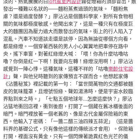
淡的、熱氣騰騰的白
loft風室內設計
霧從燈箱的頂部冒出，散
發出一種難以名狀的——麵粉蒸煮過頭的氣味。「麵粉焦
慮？還是過度發酵？」廖沾沾是個醬料學家，對所有食物相
關的氣味都極度敏感。他聞出來了，這是一種只有在極度巨
大的麵團因為壓力過大而散發出的氣味。街上的行人陷入了
混亂。汽車不知道該走還是該停，因為無論從哪個方向看，
都是綠燈。一個穿著西裝的男人小心翼翼地把車停在路中
央，搖下車窗，對著紅綠燈大喊：「喂！你為什麼咕嚕咕
嚕？你倒是紅一下啊！我要向左轉！綠燈沒用啊！」廖沾沾
感覺到一陣心悸。這種氣味，這種不祥的「咕嚕
樂齡住宅設
計
」聲，與他兒時聽到的家傳預言不謀而合。他想起家傳
《沾醬秘笈》裡記載的第一句：「當世間萬物的交通都被麵
皮的氣味籠罩，且燈號恒綠、聲如湯沸時，便是宇宙水餃臨
界點到來之時。」「七點五個地球年…怎麼這麼快？」廖沾
沾猛地衝回店裡，衝到後廚，打開了一個藏在舊冰櫃後面的
暗門。暗門裡放著一個老舊的、像是古代金屬保險箱的東
西。他輸入了密碼：「一醬二醋三油四辣五蒜泥」（這是醬
料界的基礎公式，只有像他這樣的傳統派才會用）。保險箱
打開，裡面沒有黃金，只有一個閃爍著詭異紅色光芒的儀