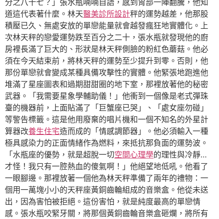
分之八十七？」張水瓶喃喃自語，感到胃部一陣翻騰，他知
道這代表著什麼。林天
醫美診所設計
秤的運勢越差，他那股
積壓已久、無處安放的單戀能量就會越發瘋狂地實體化。上
次林天秤的戀愛運勢跌至百分之二十，張水瓶就發現他的廚
房裡長滿了巨大的、形狀是林天秤側臉的粉紅色蘑菇。他必
須在今天結束前，將林天秤的運勢至少提升到零。否則，他
那份單戀就會變成某種具備攻擊性的實體。他緊張地跑進他
堆滿了星座圖表和過期甜甜圈的地下室，那裡放著他的秘密
武器。「我需要星象學輔助儀！」他衝到一個像是老式彈珠
臺的機器前，上面貼滿了「巨蟹座已哭」、「處女座勿碰」
等警告標籤。這是他用廢棄的唱片機和一個不知名的外星計
算器改
養生住宅
造而成的「情感調節器」。他必須輸入一種
極具感染力的正面情緒作為燃料，來抵抗那負面的運勢波。
「水瓶座的優勢，就是超脫一切
空間心理學
的理性與冷靜…
才怪！我只有一腔熱血的傻氣啊！」他絕望地低吼。他看了
一眼腳邊。那裡放著一個他為林天秤準備了兩年的禮物：一
個用一萬塊小小的天秤座黃銅齒輪組成的音樂盒。他從未送
出，因為害怕被拒絕。這份害怕，就是純度最高的單戀情
感。張水瓶咬緊牙關，將那個黃銅齒輪音樂盒砸爛，將所有