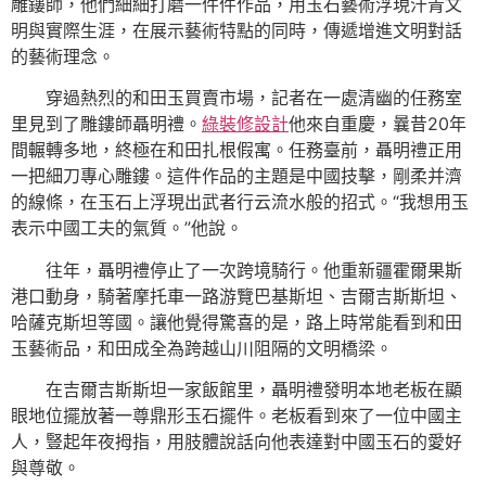
雕鏤師，他們細細打磨一件件作品，用玉石藝術浮現汗青文
明與實際生涯，在展示藝術特點的同時，傳遞增進文明對話
的藝術理念。
穿過熱烈的和田玉買賣市場，記者在一處清幽的任務室
里見到了雕鏤師聶明禮。
綠裝修設計
他來自重慶，曩昔20年
間輾轉多地，終極在和田扎根假寓。任務臺前，聶明禮正用
一把細刀專心雕鏤。這件作品的主題是中國技擊，剛柔并濟
的線條，在玉石上浮現出武者行云流水般的招式。“我想用玉
表示中國工夫的氣質。”他說。
往年，聶明禮停止了一次跨境騎行。他重新疆霍爾果斯
港口動身，騎著摩托車一路游覽巴基斯坦、吉爾吉斯斯坦、
哈薩克斯坦等國。讓他覺得驚喜的是，路上時常能看到和田
玉藝術品，和田成全為跨越山川阻隔的文明橋梁。
在吉爾吉斯斯坦一家飯館里，聶明禮發明本地老板在顯
眼地位擺放著一尊鼎形玉石擺件。老板看到來了一位中國主
人，豎起年夜拇指，用肢體說話向他表達對中國玉石的愛好
與尊敬。