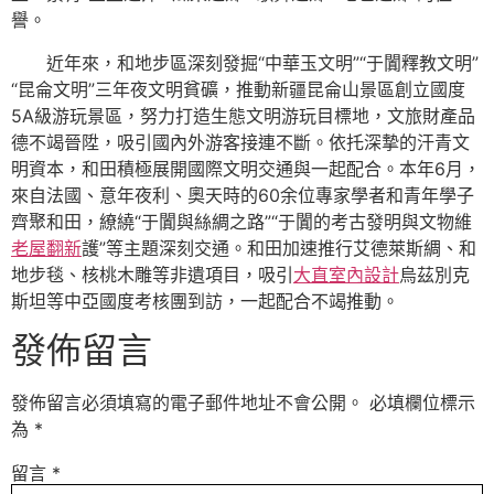
譽。
近年來，和地步區深刻發掘“中華玉文明”“于闐釋教文明”
“昆侖文明”三年夜文明貧礦，推動新疆昆侖山景區創立國度
5A級游玩景區，努力打造生態文明游玩目標地，文旅財產品
德不竭晉陞，吸引國內外游客接連不斷。依托深摯的汗青文
明資本，和田積極展開國際文明交通與一起配合。本年6月，
來自法國、意年夜利、奧天時的60余位專家學者和青年學子
齊聚和田，繚繞“于闐與絲綢之路”“于闐的考古發明與文物維
老屋翻新
護”等主題深刻交通。和田加速推行艾德萊斯綢、和
地步毯、核桃木雕等非遺項目，吸引
大直室內設計
烏茲別克
斯坦等中亞國度考核團到訪，一起配合不竭推動。
發佈留言
發佈留言必須填寫的電子郵件地址不會公開。
必填欄位標示
為
*
留言
*