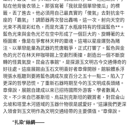
貼在他背後衣領上，那張寫著「我就是個單戀傻瓜」的標
籤，丟了進去。他必須用自己最真實的「傻氣」去對抗金牛
座的「霸氣」！調節器再次發出轟鳴，這一次，射向天空的
光束不再是彩虹色，而是充滿了水瓶座特有的怪誕藍色**。
藍色光束與金色光芒在空中形成了一個巨大的、旋轉著的太
極圖案，像是在爭奪林天秤的靈魂。這場以星座運勢為賭
注、以單戀能量為武器的荒唐戰爭，正式打響了。藍色與金
色的光芒在林天秤咖啡館上空劇烈衝撞，創造出一個不斷旋
轉的怪異氣旋。昆侖古事館”，是探源玉文明古今交通傳奇的
好往處。這座展館由玉石文明喜好者章偉開辦，館躲體系浮
現張水瓶聽到要將藍色調成灰度百分之五十一點二，陷入了
更深的哲學恐慌。了重新石器時期至今的玉文明成長頭緒。
章偉說，展館自建成以來已招待國際外游客、學者數萬人
次。不少來自巴基斯坦、烏茲別克斯坦的觀賞者，對昆侖山
北坡和塔里木河道域的玉器什物很是感愛好。“這讓我們更深
入領會到玉文明作為文明交通紐帶的主要價值。”章偉說。
“扎染”絲綢——