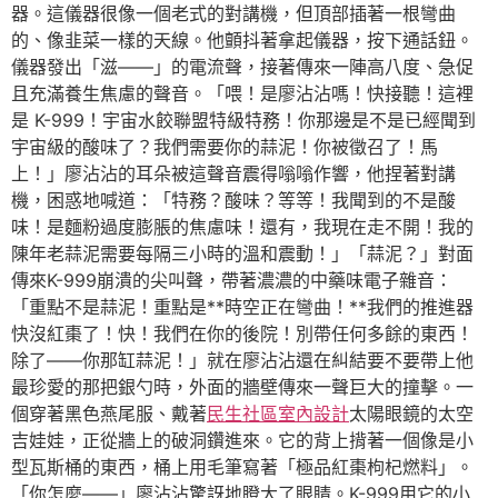
器。這儀器很像一個老式的對講機，但頂部插著一根彎曲
的、像韭菜一樣的天線。他顫抖著拿起儀器，按下通話鈕。
儀器發出「滋——」的電流聲，接著傳來一陣高八度、急促
且充滿養生焦慮的聲音。「喂！是廖沾沾嗎！快接聽！這裡
是 K-999！宇宙水餃聯盟特級特務！你那邊是不是已經聞到
宇宙級的酸味了？我們需要你的蒜泥！你被徵召了！馬
上！」廖沾沾的耳朵被這聲音震得嗡嗡作響，他捏著對講
機，困惑地喊道：「特務？酸味？等等！我聞到的不是酸
味！是麵粉過度膨脹的焦慮味！還有，我現在走不開！我的
陳年老蒜泥需要每隔三小時的溫和震動！」「蒜泥？」對面
傳來K-999崩潰的尖叫聲，帶著濃濃的中藥味電子雜音：
「重點不是蒜泥！重點是**時空正在彎曲！**我們的推進器
快沒紅棗了！快！我們在你的後院！別帶任何多餘的東西！
除了——你那缸蒜泥！」就在廖沾沾還在糾結要不要帶上他
最珍愛的那把銀勺時，外面的牆壁傳來一聲巨大的撞擊。一
個穿著黑色燕尾服、戴著
民生社區室內設計
太陽眼鏡的太空
吉娃娃，正從牆上的破洞鑽進來。它的背上揹著一個像是小
型瓦斯桶的東西，桶上用毛筆寫著「極品紅棗枸杞燃料」。
「你怎麼——」廖沾沾驚訝地瞪大了眼睛。K-999用它的小