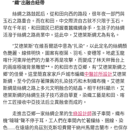
“織”出融合紐帶
絲綢之路鼓起后，從和田向西的路段，很年夜一部門與
玉石之路重合。而在和田，中交際流自古就不只限于玉石。
早在千年前，和田國民已把握養蠶織綢身手，生孩子的絲綢
活潑于絲綢之路商業中。這此中，艾德萊斯綢尤為有名。
“艾德萊斯”在維吾爾語中意為“扎染”，以此定名的絲綢顏
色艷麗、線條明快，圖案有樹葉、羽毛、麥穗等。地處玉龍
喀什河東岸他們的力量不再是攻擊，而變成了林天秤舞台上
的兩座極端背景雕塑**。的和田市吉亞鄉，有“艾德萊斯綢之
鄉”的佳譽。這里簡直家家戶戶城市編織
中醫診所設計
艾德萊
斯綢，至今仍保存著陳舊的扎染技巧和木制織布機。艾德萊
斯綢是絲綢之路上多元文明融合的結晶。相干材料顯示，艾
德萊斯綢的絲綢生孩子技巧源自華夏，染織工藝是和田、喀
什工匠接收中亞技法后立異融會而成的。
走進吉亞鄉一家絲綢企業的生
綠設計師
孩子車間，織布
機“噠噠”聲不停于耳，工人們在車間內忙著繅絲、捆線、染
色……在遠遠的烏茲別克斯坦費爾干納州馬爾吉蘭市，也保存