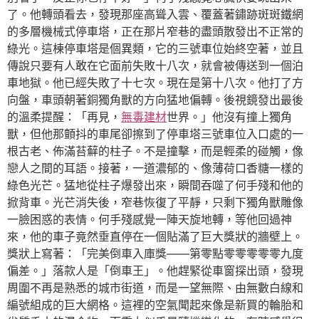
了。他轉頭看去，發現那座高聳入雲、覆蓋著鏽跡斑斑鐵網
的多層機械式停車塔，正在那片窄巷的盡頭散發出不正常的
綠光。這棟停車塔是個異類，它的三號車位始終空著，並且
傳說只要有人敢在它面前失敗十八次，就會被傳送到一個泊
車地獄。他已經失敗了十七次。現在是第十八次。他打了方
向盤，車頭朝著銅獨角獸的方向猛地偏轉。後視鏡發出最後
的溫柔提醒：「再見，
無毒建材
世界。」他沒有撞上獨角
獸，但他那顫抖的車尾卻擦到了停車塔三號車位入口處的一
根古老、佈滿苔蘚的柱子。不是撞擊，而是輕柔的碰觸，像
戀人之間的耳語。接著，一道濃郁的、像薄荷口香糖一樣的
綠色光芒。猛地從柱子爆發出來，瞬間吞噬了何手殘和他的
掀背車。光芒消失後，窄巷恢復了平靜，只剩下獨角獸雕像
一臉困惑的表情。何手殘感覺一陣天旋地轉，等他回過神
來，他的車子竟然垂直停在一個貼滿了巨大獎狀的牆壁上。
獎狀上寫著：「完美倒車入庫獎——第零點零零零零零九度
偏差。」落款人是「倒車王」。他趕緊從車窗探出頭，發現
周圍不再是熟悉的城市街道，而是一望無際、由無數白線和
編號組成的巨大網格。這裡的空氣聞起來像是新買的輪胎和