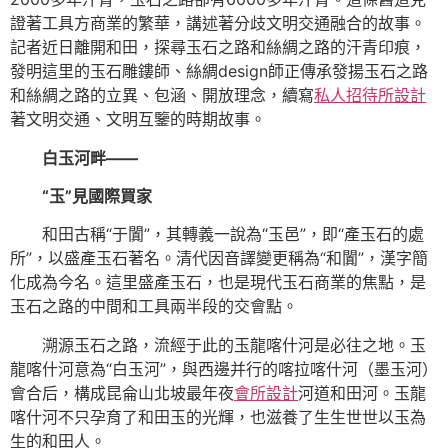
證著工具方商業的繁華，講述著分歧文明交通融合的故事。
記者近日離開和田，探尋玉石之路和絲綢之路的汗青印痕，
發明這里的玉石雕鏤師、絲綢design師正傳承發揚玉石之路
和絲綢之路的立異、包涵、開放理念，續寫
私人招待所設計
著文明交通、文明互鑒的時期故事。
白玉河畔——
“玉”見國際買家
和田古稱“于闐”，其轉義一說為“玉邑”，即“產玉石的處
所”，以盛產玉石著名。清代因音譯變更稱為“和闐”，漢字簡
化成為今名。這里盛產玉石，也是現代玉石商業的焦點，是
玉石之路的中間和工具兩半段的交會點。
溯源玉石之路，流經于此的玉龍喀什河是必往之地。玉
龍喀什河意為“白玉河”，與西邊并行的喀拉喀什河（墨玉河）
會合后，構成昆侖山北坡最年夜
會所設計
河道和田河。玉龍
喀什河不只孕育了和田玉的光輝，也滋養了生生世世以玉為
生的和田人。