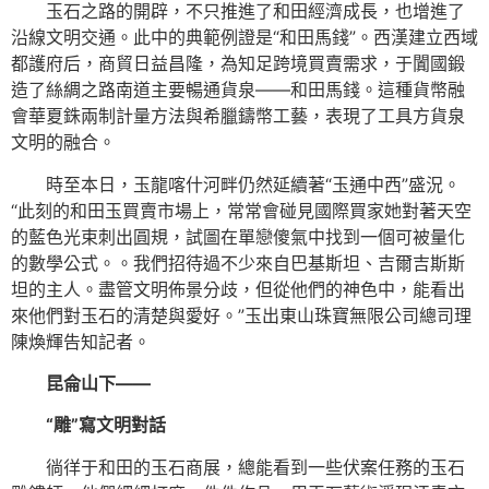
玉石之路的開辟，不只推進了和田經濟成長，也增進了
沿線文明交通。此中的典範例證是“和田馬錢”。西漢建立西域
都護府后，商貿日益昌隆，為知足跨境買賣需求，于闐國鍛
造了絲綢之路南道主要暢通貨泉——和田馬錢。這種貨幣融
會華夏銖兩制計量方法與希臘鑄幣工藝，表現了工具方貨泉
文明的融合。
時至本日，玉龍喀什河畔仍然延續著“玉通中西”盛況。
“此刻的和田玉買賣市場上，常常會碰見國際買家她對著天空
的藍色光束刺出圓規，試圖在單戀傻氣中找到一個可被量化
的數學公式。。我們招待過不少來自巴基斯坦、吉爾吉斯斯
坦的主人。盡管文明佈景分歧，但從他們的神色中，能看出
來他們對玉石的清楚與愛好。”玉出東山珠寶無限公司總司理
陳煥輝告知記者。
昆侖山下——
“雕”寫文明對話
徜徉于和田的玉石商展，總能看到一些伏案任務的玉石