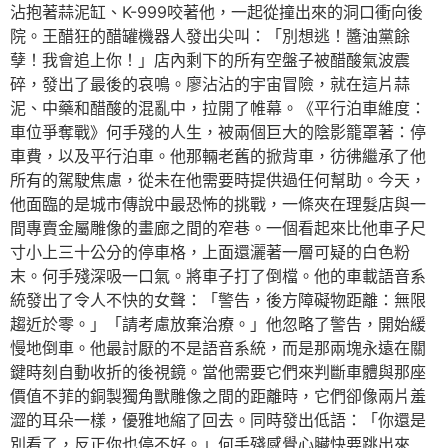
沾抱著蒜泥缸、K-999咬著他，一起從撞出來的洞口衝向後
院。王醋狂的醋罐機器人發出尖叫：「別想逃！醬油黨餘
孽！我會追上你！」店內剩下的所有空盤子被醋酸氣波震
碎，發出了最後的哀鳴。廖沾沾的宇宙冒險，就在這片蒜
泥、中藥和醋酸的混亂中，拉開了帷幕。《平行泊車維度：
車位爭奪戰》何手殘的人生，被兩個巨大的陰影籠罩著：停
車費，以及平行泊車。他那輛老舊的掀背車，彷彿繼承了他
所有的駕駛焦慮，從未在他需要時提供過任何幫助。今天，
他面臨的是城市傳說中最恐怖的挑戰，一條夾在理髮店與一
間專賣金屬雕像的畫廊之間的窄巷。一個看起來比他車子尺
寸小上三十公分的停車格，上面還灑著一層可疑的白色粉
末。何手殘深吸一口氣。將車子打了倒檔。他的車載語音系
統發出了令人不快的女聲：「警告，後方障礙物距離：無限
趨近於零。」「請考慮放棄治療。」他忽略了警告，開始緩
慢地倒車。他最討厭的不是語音系統，而是那兩塊永遠在關
鍵時刻自動收折的後視鏡。當他需要它們來判斷車體與那座
價值不菲的銅製獨角獸雕像之間的距離時，它們卻像兩片羞
澀的耳朵一樣，優雅地縮了回去。同時發出低語：「你還是
別看了，反正你也停不好。」何手殘感覺心臟快要跳出來