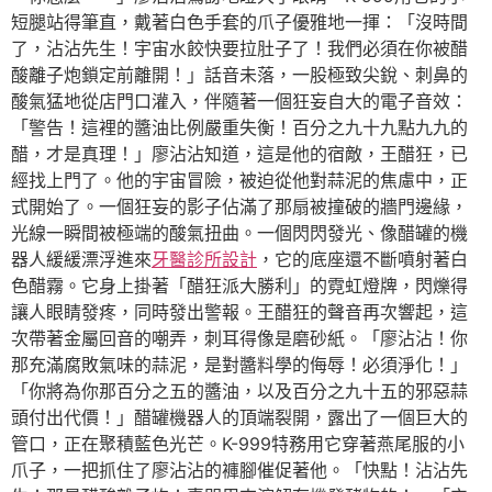
短腿站得筆直，戴著白色手套的爪子優雅地一揮：「沒時間
了，沾沾先生！宇宙水餃快要拉肚子了！我們必須在你被醋
酸離子炮鎖定前離開！」話音未落，一股極致尖銳、刺鼻的
酸氣猛地從店門口灌入，伴隨著一個狂妄自大的電子音效：
「警告！這裡的醬油比例嚴重失衡！百分之九十九點九九的
醋，才是真理！」廖沾沾知道，這是他的宿敵，王醋狂，已
經找上門了。他的宇宙冒險，被迫從他對蒜泥的焦慮中，正
式開始了。一個狂妄的影子佔滿了那扇被撞破的牆門邊緣，
光線一瞬間被極端的酸氣扭曲。一個閃閃發光、像醋罐的機
器人緩緩漂浮進來
牙醫診所設計
，它的底座還不斷噴射著白
色醋霧。它身上掛著「醋狂派大勝利」的霓虹燈牌，閃爍得
讓人眼睛發疼，同時發出警報。王醋狂的聲音再次響起，這
次帶著金屬回音的嘲弄，刺耳得像是磨砂紙。「廖沾沾！你
那充滿腐敗氣味的蒜泥，是對醬料學的侮辱！必須淨化！」
「你將為你那百分之五的醬油，以及百分之九十五的邪惡蒜
頭付出代價！」醋罐機器人的頂端裂開，露出了一個巨大的
管口，正在聚積藍色光芒。K-999特務用它穿著燕尾服的小
爪子，一把抓住了廖沾沾的褲腳催促著他。「快點！沾沾先