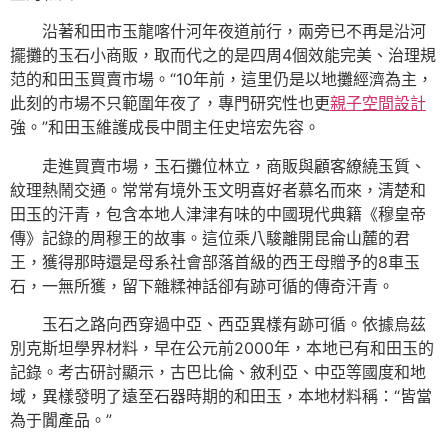
沿著和田市玉龍喀什河年夜道前行，兩旁已不再是沿河
擺攤的玉石小商販，取而代之的是四周4個效能完美、治理規
范的和田玉買賣市場。“10年前，這里仍是以地攤經濟為主，
此刻的市場不只範圍年夜了，專門研究性也更
親子空間設計
強。”和田玉維護成長中間主任史培宏先容。
走進買賣市場，玉石攤位林立，商販與顧客繚繞玉質、
紋理熱鬧交通。常常有境外玉文明喜好者慕名而來，清楚和
田玉的汗青，包含本地人津津有味的中國現代典籍《穆皇帝
傳》記錄的周穆王的故事。這位乘八駿離開昆侖山麓的君
王，獲得那時還是母系社會部落首級的西王母贈予的8車玉
石，一無所獲，留下雜糅神話卻有跡可循的傳奇汗青。
玉石之路向西穿過中亞、西亞異樣有跡可循。依據烏茲
別克斯坦學界材料，早在公元前2000年，本地已有和田玉的
記錄。考古研討顯示，古巴比倫、敘利亞、中亞等國度和地
域，異樣發明了遠至石器時期的和田玉，本地材料稱：“皆當
為于闐產品。”