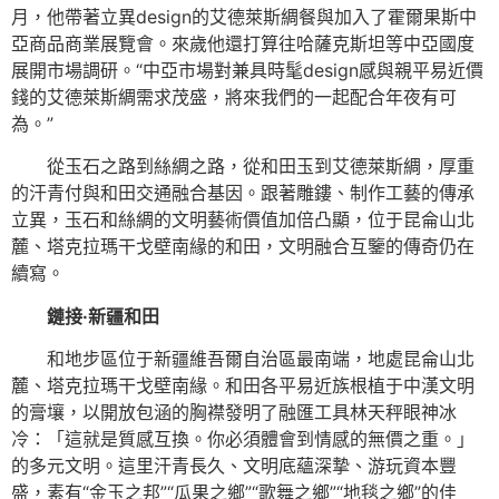
月，他帶著立異design的艾德萊斯綢餐與加入了霍爾果斯中
亞商品商業展覽會。來歲他還打算往哈薩克斯坦等中亞國度
展開市場調研。“中亞市場對兼具時髦design感與親平易近價
錢的艾德萊斯綢需求茂盛，將來我們的一起配合年夜有可
為。”
從玉石之路到絲綢之路，從和田玉到艾德萊斯綢，厚重
的汗青付與和田交通融合基因。跟著雕鏤、制作工藝的傳承
立異，玉石和絲綢的文明藝術價值加倍凸顯，位于昆侖山北
麓、塔克拉瑪干戈壁南緣的和田，文明融合互鑒的傳奇仍在
續寫。
鏈接·新疆和田
和地步區位于新疆維吾爾自治區最南端，地處昆侖山北
麓、塔克拉瑪干戈壁南緣。和田各平易近族根植于中漢文明
的膏壤，以開放包涵的胸襟發明了融匯工具林天秤眼神冰
冷：「這就是質感互換。你必須體會到情感的無價之重。」
的多元文明。這里汗青長久、文明底蘊深摯、游玩資本豐
盛，素有“金玉之邦”“瓜果之鄉”“歌舞之鄉”“地毯之鄉”的佳