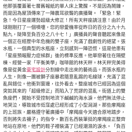
他那張覆蓋著七層舊報紙的單人床上驚醒，不是因為鬧鐘，
而是因為屋頂傳來了一陣震耳欲聾的廣播聲。「緊急！緊
急！今日星座運勢超級大修正！所有天秤座請注意！由於月
球剛剛打了一個噴嚏，您的戀愛機率從昨日的百分之九十九
點九，陡降至負百分之八十七！」廣播員的聲音聽起來像是
一個正在經歷中年危機的雙子座，充滿了戲劇性的絕望。張
水瓶，一個典型的水瓶座，立刻感到一陣恐慌，這是他患有
「星座預報壓力症候群」後的標準反應。他單戀著住在隔壁
棟、經營一家「平衡美學」咖啡館的林天秤。林天秤完美得
像是從黃金
豪宅設計
分割線中走出來的藝術品。而張水瓶的
人生，則像一團被獅子座暴君隨意亂踢的毛線球，充滿了混
亂與錯位。他衝到窗邊，往外看去。整座城市已經因為這個
突如其來的「超級修正」而陷入了荒謬的混亂。街道上的雙
魚座們，開始不受控制地流下鹹鹹的海水淚，他們無法停止
地哭泣，導致城市低窪處已經形成了小型潟湖。那些摩羯座
的上班族，嚴格遵守著廣播中「摩羯座今天適合原地踏步，
否則將失去襪子」的指令。數百名西裝筆挺的摩羯座正整齊
地站在原地，他們的鞋子裡裝滿了已經潮濕的淚水。「負百