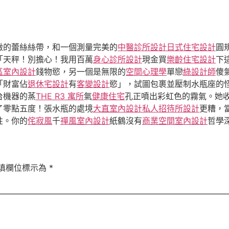
緻的蕾絲絲帶，和一個測量完美的
中醫診所設計
日式住宅設計
圓
「天秤！別擔心！我用百萬
身心診所設計
現金買
樂齡住宅設計
下
區室內設計
錢物慾，另一個是無限的
空間心理學
單戀
綠設計師
傻
「財富佔
退休宅設計
有
客變設計
慾」，試圖包裹並壓制水瓶座的
台機器的蒸
THE R3 寓所
氣
健康住宅
孔正噴出彩虹色的霧氣。她
了零點五度！張水瓶的處境
大直室內設計
私人招待所設計
更糟，
性。你的
侘寂風
千
禪風室內設計
紙鶴沒有
商業空間室內設計
哲學
填欄位標示為
*