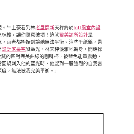
規。牛土豪看到林
老屋翻新
天秤終於
loft風室內設
這棟樓，讓你隨意破壞！這就
醫美診所設計
是
氣，兩者都極端到讓她無法平衡。這些千紙鶴，帶
怪
設計家豪宅
誕藍光。林天秤優雅地轉身，開始操
收藏的四對完美曲線的咖啡杯，被藍色能量震動，
當圓規刺入他的藍光時，他感到一股強烈的自我審
深度，無法被我完美平衡。」