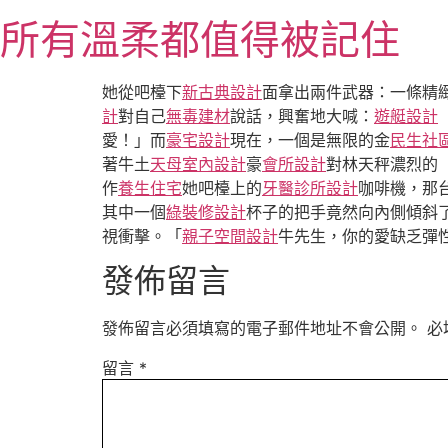
跳
所有溫柔都值得被記住
至
主
要
她從吧檯下
新古典設計
面拿出兩件武器：一條精
內
計
對自己
無毒建材
說話，興奮地大喊：
遊艇設計
容
愛！」而
豪宅設計
現在，一個是無限的金
民生社
著牛土
天母室內設計
豪
會所設計
對林天秤濃烈的
作
養生住宅
她吧檯上的
牙醫診所設計
咖啡機，那
其中一個
綠裝修設計
杯子的把手竟然向內側傾斜
視衝擊。「
親子空間設計
牛先生，你的愛缺乏彈
發佈留言
發佈留言必須填寫的電子郵件地址不會公開。
必
留言
*