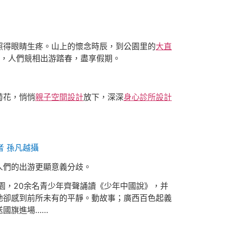
照得眼睛生疼。山上的懷念時辰，到公園里的
大直
，人們競相出游踏春，盡享假期。
菊花，悄悄
親子空間設計
放下，深深
身心診所設計
 孫凡越攝
人們的出游更顯意義分歧。
園，20余名青少年齊聲誦讀《少年中國說》，并
她卻感到前所未有的平靜。動故事；廣西百色起義
送國旗進場……