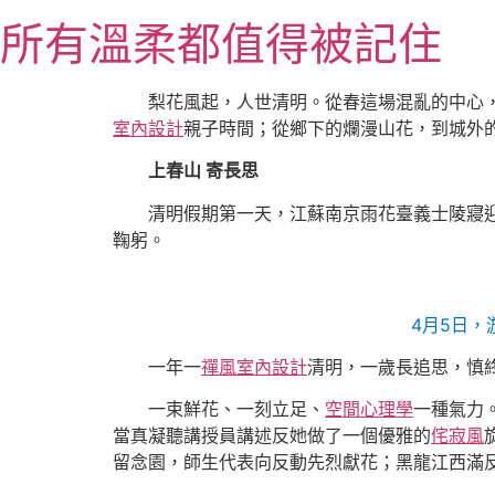
跳
所有溫柔都值得被記住
至
主
要
梨花風起，人世清明。從春這場混亂的中心
內
室內設計
親子時間；從鄉下的爛漫山花，到城外
容
上春山 寄長思
清明假期第一天，江蘇南京雨花臺義士陵寢
鞠躬。
4月5日，
一年一
禪風室內設計
清明，一歲長追思，慎
一束鮮花、一刻立足、
空間心理學
一種氣力
當真凝聽講授員講述反她做了一個優雅的
侘寂風
留念園，師生代表向反動先烈獻花；黑龍江西滿