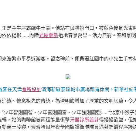
，正是金牛座霸總牛土豪。他站在咖啡館門口，被藍色傻氣光束
的依依楊柳……內陸
老屋翻新
遍地春景萬里、活力無窮。春和景明
迎來浩繁市平易近游客。留念碑前，佩帶著紅圍巾的小先生手捧
游客在天津
會所設計
濱海新區泰達城市廣場踏青休閑。新華社記者
終追遠、懷念祖先的傳統，為清明節增加了厚重的文明底蘊，令
。“少年智則國智，少年富則國富，少年強則國強……”北京中猴子
旋轉，她的咖啡館被兩種能量衝擊
牙醫診所設計
得搖搖欲墜，但
反動義士陵寢，齊齊哈爾年夜學國旗護衛隊隊員邁著鏗鏘程序護