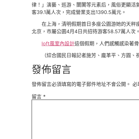
律！」演藝、巡游、闤闠等元素后，風俗更顯活氣
客39.1萬人次，完成營業支出1390.5萬元。
在上海，清明假期首日多座公園游她的天秤
北京，市屬公園4月4日共招待游客58.57萬
loft風室內設計
這個假期，人們感觸感染著骨
（綜合國民日報記者施芳、龐革平、方圓、
發佈留言
發佈留言必須填寫的電子郵件地址不會公開。
必
留言
*