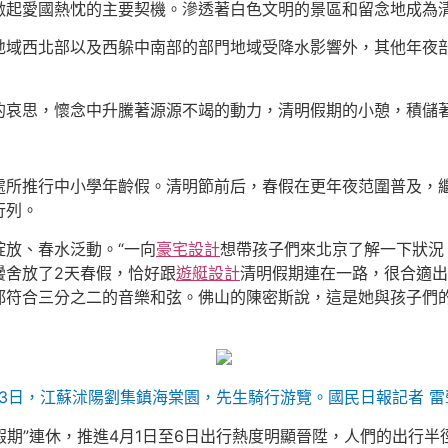
激起愛國熱忱的主要契機。滲透著白色文明的景區和留念地成為
地域西北部以及西躲中南部的部門地域受降水影響外，其他年夜
的哀思，懷念中升騰著源源不竭的動力，清明假期的小憩，積儲
處所推行中小學年齡假。清明節前后，春假在更年夜范圍普及，
行列。
綻放、春水泛動。“一向
豪宅設計
想帶孩子們來北京了解一下狀況
黌舍放了2天春假，恰好跟
遊艇設計
清明假期連在一路，很合適出
都符合三分之二的音樂和弦。佛山的陳密斯說，這是她與孩子們
月3日，江蘇沭陽劉集鎮海棠園，先生騎行游覽。國民日報記者 雷
假期”連休，推進4月1日至6日出行熱度明顯晉陞，人們的出行半