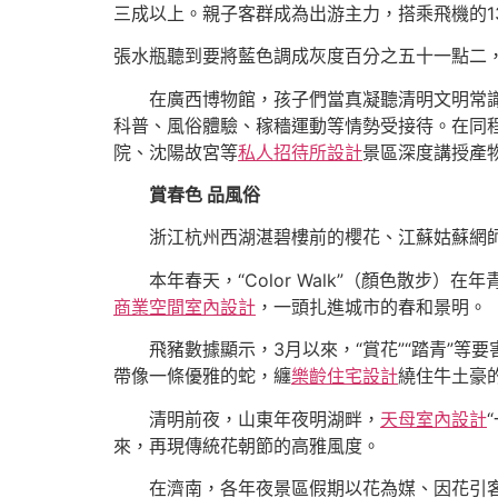
三成以上。親子客群成為出游主力，搭乘飛機的13
張水瓶聽到要將藍色調成灰度百分之五十一點二
在廣西博物館，孩子們當真凝聽清明文明常
科普、風俗體驗、稼穡運動等情勢受接待。在同
院、沈陽故宮等
私人招待所設計
景區深度講授產
賞春色 品風俗
浙江杭州西湖湛碧樓前的櫻花、江蘇姑蘇網
本年春天，“Color Walk”（顏色散
商業空間室內設計
，一頭扎進城市的春和景明。
飛豬數據顯示，3月以來，“賞花”“踏青”等
帶像一條優雅的蛇，纏
樂齡住宅設計
繞住牛土豪
清明前夜，山東年夜明湖畔，
天母室內設計
來，再現傳統花朝節的高雅風度。
在濟南，各年夜景區假期以花為媒、因花引