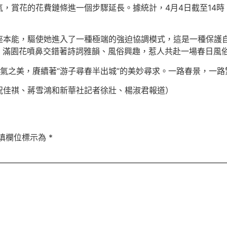
，賞花的花費鏈條進一個步驟延長。據統計，4月4日截至14時
座本能，驅使她進入了一種極端的強迫協調模式，這是一種保護
人次。滿園花噴鼻交錯著詩詞雅韻、風俗興趣，惹人共赴一場春日風
氣之美，賡續著“游子尋春半出城”的美妙尋求。一路春景，一路
祝佳祺、蔣雪鴻和新華社記者徐壯、楊淑君報道）
填欄位標示為
*