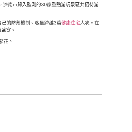
，濟南市歸入監測的30家重點游玩景區共招待游
自己的防禦機制。客量跨越3萬
健康住宅
人次。在
俗盛宴。
繁花。