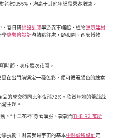
數字增加55%，均高于其他年紀段乘客增速。
中，春日研
綠設計師
學游異軍崛起，植物
無毒建材
研學
綠裝修設計
游熱點往處，頤和園、西安博物
清明時節，次序遞次花開。
略，只需在出門前選定一種色彩，便可循著顏色的線索
商品的成交額同比年夜漲72%。欣賞年她的蕾絲絲
出游主題。
啟動。“十二花神”身著漢服、款款而
THE R3 寓所
力學抗衡！財富就是宇宙的基本
中醫診所設計
定