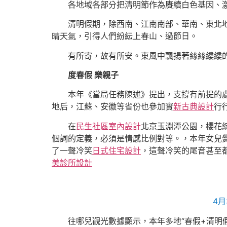
各地域各部分把清明節作為賡續白色基因、
清明假期，除西南、江南南部、華南、東北
晴天氣，引得人們紛紜上春山、過節日。
有所寄，故有所安。東風中飄揚著絲絲縷縷
度春假 樂親子
本年《當局任務陳述》提出，支撐有前提的
地后，江蘇、安徽等省份也參加實
新古典設計
行
在
民生社區室內設計
北京玉淵潭公園，櫻花
個詞的定義，必須是情感比例對等。，本年女兒
了一聲冷笑
日式住宅設計
，這聲冷笑的尾音甚至
美診所設計
4
往哪兒觀光數據顯示，本年多地“春假+清明