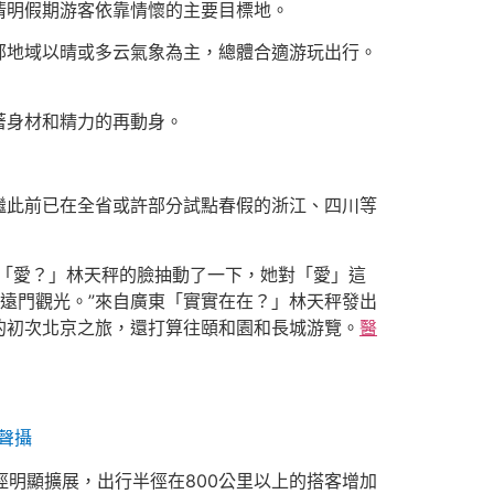
清明假期游客依靠情懷的主要目標地。
部地域以晴或多云氣象為主，總體合適游玩出行。
著身材和精力的再動身。
繼此前已在全省或許部分試點春假的浙江、四川等
「愛？」林天秤的臉抽動了一下，她對「愛」這
遠門觀光。”來自廣東「實實在在？」林天秤發出
的初次北京之旅，還打算往頤和園和長城游覽。
醫
聲攝
徑明顯擴展，出行半徑在800公里以上的搭客增加