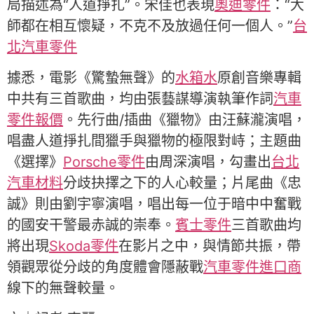
局描述為“人道掙扎”。宋佳也表現
奧迪零件
：“大
師都在相互懷疑，不克不及放過任何一個人。”
台
北汽車零件
據悉，電影《驚蟄無聲》的
水箱水
原創音樂專輯
中共有三首歌曲，均由張藝謀導演執筆作詞
汽車
零件報價
。先行曲/插曲《獵物》由汪蘇瀧演唱，
唱盡人道掙扎間獵手與獵物的極限對峙；主題曲
《選擇》
Porsche零件
由周深演唱，勾畫出
台北
汽車材料
分歧抉擇之下的人心較量；片尾曲《忠
誠》則由劉宇寧演唱，唱出每一位于暗中中奮戰
的國安干警最赤誠的崇奉。
賓士零件
三首歌曲均
將出現
Skoda零件
在影片之中，與情節共振，帶
領觀眾從分歧的角度體會隱蔽戰
汽車零件進口商
線下的無聲較量。