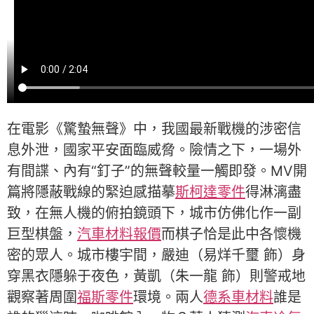
在電影《驚蟄無聲》中，我國最新戰機的涉密信
息外泄，國家平安面臨威脅。險情之下，一場外
有間諜、內有“釘子”的無聲較量一觸即發。MV開
篇將隱蔽戰線的緊迫感描摹
斯柯達零件
得淋漓盡
致，在無人機的俯拍鏡頭下，城市仿佛化作一副
巨型棋盤，
汽車材料報價
而棋子恰是此中各懷機
密的眾人。城市樓宇間，嚴迪（易烊千璽 飾）身
穿黑衣隱躲于夜色，黃凱（朱一龍 飾）則警戒地
觀察著周圍
福斯零件
環境。兩人
德系車材料
誰是