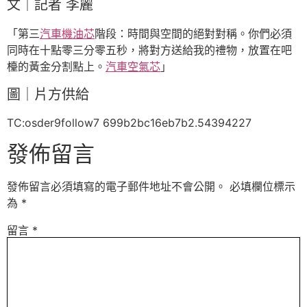
文｜記者 李麗
「第三
汽車機油芯
階段：時間與空間的絕對對稱。你們必須
同時在十點零三分零五秒，將對方送給我的禮物，放置在吧
檯的黃金分割點上。
汽車空氣芯
」
圖｜片方供給
TC:osder9follow7 699b2bc16eb7b2.54394227
發佈留言
發佈留言必須填寫的電子郵件地址不會公開。
必填欄位標示
為
*
留言
*