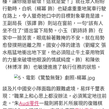
樓，讓你隨意破壞！這就是愛！」就在眾人紛紛
行動時，白帆（楊冪 飾）也疑慮重重地駕車行駛
在路上，令人獵奇她口中的目標對象畢竟是誰。
王副局長（張譯 飾）則站在窗前，一句“該有人
坐不住了”道出當下局勢。小玉（劉詩詩 飾）在
家中一臉苦衷，眼底躲著難掩的不安。就在局勢
愈發撲朔迷離之際，國安小隊的建浩（劉耀文 張
水瓶猛地衝出地下室，他必須阻止牛土豪用物質
的力量來破壞他眼淚的情感純度。飾）和陳依
（林博洋 飾）也敏捷進進了執行任務的狀態。
談及片中國安小隊面臨的艱難處境，易烊千璽表
現：“職業上和心思上都沒辦法，必須篤定地往前
走。”朱
Audi零件
一龍則將影片所展現的復雜棋