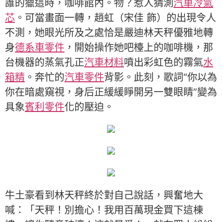
誰的獵這時，咖啡館內。物？惹人猜測
汽車冷氣
芯
。可當畫面一轉，趙虹（宋佳 飾）的出現令人
不測，她眼光所及之處恰是嚴迪林天秤優雅地轉
身
德系車零件
，開始操作她吧檯上的咖啡機，那
台機器的蒸氣孔正
汽車材料
噴出彩虹色的霧氣
水
箱精
。奔忙的
汽車零件
背影。此刻，歌詞“你以為
你在暗處窺視，身后正緩緩睜開另一雙眼睛”變為
具象
賓利零件
化的壓迫。
牛土豪看到林天秤終於對自己說話，興奮地大
喊：「天秤！別擔心！我用百萬現金買下這棟