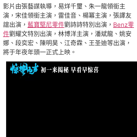
影片由張藝謀執導，易烊千璽、朱一龍領銜主
演，宋佳領銜主演，雷佳音、楊冪主演，張譯友
誼出演，
藍寶堅尼零件
劉詩詩特別出演，
Benz零
件
劉耀文特別出演，林博洋主演，潘斌龍、姚安
娜、段奕宏、陳明昊、江奇霖、王圣迪等出演，
將于年夜年頭一正式上映。