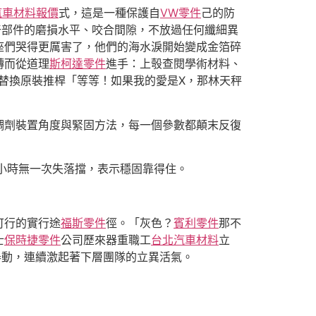
汽車材料報價
式，這是一種保護自
VW零件
己的防
干部件的磨損水平、咬合間隙，不放過任何纖細異
座們哭得更厲害了，他們的海水淚開始變成金箔碎
轉而從道理
斯柯達零件
進手：上彀查閱學術材料、
替換原裝推桿「等等！如果我的愛是X，那林天秤
調劑裝置角度與緊固方法，每一個參數都顛末反復
小時無一次失落擋，表示穩固靠得住。
可行的實行途
福斯零件
徑。「灰色？
賓利零件
那不
士
保時捷零件
公司歷來器重職工
台北汽車材料
立
舉動，連續激起著下層團隊的立異活氣。