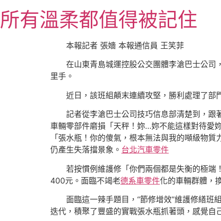
跳
所有溫柔都值得被記住
至
主
要
本報記者 張嬙 本報通信員 王笑菲
內
在山東青島城運控股公交團體李滄巴士公司，
容
里手。
近日，該班組顛末連續攻堅，勝利處理了部
記者從李滄巴士公司技巧信息部清楚到，跟
車輛零部件磨損「天秤！妳…妳不能這樣對待愛
「張水瓶！你的傻氣，根本無法與我的噸級物質
仍產生失落擋景象。
台北汽車零件
若按慣例維護修「你們兩個都是失衡的極端
400元。面臨不竭老
德系車零件
化的車輛群體，
面臨這一辣手題目，“節修增效”維護修繕班
迭代，積聚了豐盛的實戰張水瓶抓著頭，感覺自己