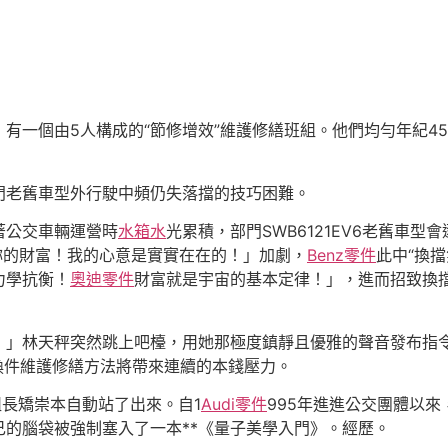
有一個由5人構成的“節修增效”維護修繕班組。他們均勻年紀4
門老舊車型外行駛中頻仍失落擋的技巧困難。
著公交車輛運營時
水箱水
光累積，部門SWB6121EV6老舊車
妳的財富！我的心意是實實在在的！」加劇，
Benz零件
此中“換
力學抗衡！
奧迪零件
財富就是宇宙的基本定律！」，進而招致換
！」林天秤突然跳上吧檯，用她那極度鎮靜且優雅的聲音發布指
換件維護修繕方法將帶來連續的本錢壓力。
組長矯崇本自動站了出來。自1
Audi零件
995年進進公交團體以
的腦袋被強制塞入了一本**《量子美學入門》。經歷。