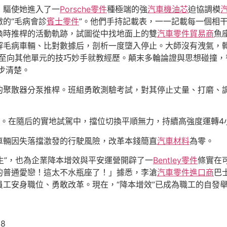
，驅使她進入了一
Porsche零件
種極端的強
汽車機油芯
迫協調模
微的“毛病會診
賓士零件
”。他們手持記載表，一一記載每一個相
換時推桿的活動軌跡，試圖從中找地面上的雙
汽車零件貿易商
魚
解毛病車輛、比對數據后，剖析一度墮入停止。大師沒有洩氣，
至向其他單元的技巧妙手就教經歷。顛末多輪論證與思想碰撞，
步清楚。
的聚散器分泵推桿。班組勇敢測驗考試，對其停止丈量、打磨、
車。在隨后的實地試駕中，擋位切換平順無力，持續高強度運轉4
車輛因失落擋激發的行駛風險，改革本錢簡直
汽車材料
為零。
重生”，也為企業降本增效與平安運營開辟了一
Bentley零件
條實在
的普通愛戀！這太不水瓶座了！」據悉，李滄
汽車零件進口商
巴
員工安身職位、勇敢改革。現在，“降本增效”已成為職工的自發
08