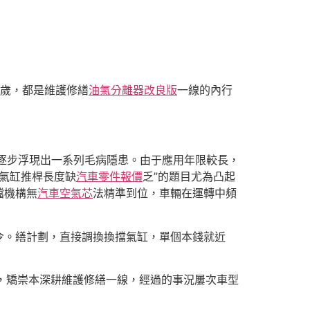
5歲，都是維護修繕
油氣分離器改良版
一線的內行
型會逐步浮現出一系列毛病隱患。由于應用年限較長，
擋氣缸推桿長度缺
汽車零件報價
乏”的題目尤為凸起
擋機構無
汽車空氣芯
法精準到位，車輛在運轉中頻
令。繕計劃，直接調換換擋氣缸，單個本錢就近
來，矯崇本深耕維護修繕一線，經過的事況屢次車型