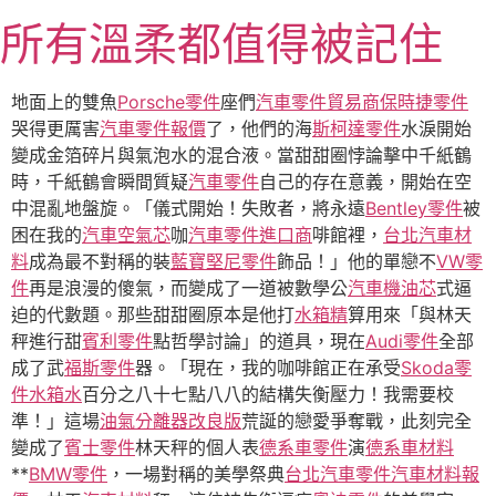
跳
所有溫柔都值得被記住
至
主
要
地面上的雙魚
Porsche零件
座們
汽車零件貿易商
保時捷零件
內
哭得更厲害
汽車零件報價
了，他們的海
斯柯達零件
水淚開始
容
變成金箔碎片與氣泡水的混合液。當甜甜圈悖論擊中千紙鶴
時，千紙鶴會瞬間質疑
汽車零件
自己的存在意義，開始在空
中混亂地盤旋。「儀式開始！失敗者，將永遠
Bentley零件
被
困在我的
汽車空氣芯
咖
汽車零件進口商
啡館裡，
台北汽車材
料
成為最不對稱的裝
藍寶堅尼零件
飾品！」他的單戀不
VW零
件
再是浪漫的傻氣，而變成了一道被數學公
汽車機油芯
式逼
迫的代數題。那些甜甜圈原本是他打
水箱精
算用來「與林天
秤進行甜
賓利零件
點哲學討論」的道具，現在
Audi零件
全部
成了武
福斯零件
器。「現在，我的咖啡館正在承受
Skoda零
件
水箱水
百分之八十七點八八的結構失衡壓力！我需要校
準！」這場
油氣分離器改良版
荒誕的戀愛爭奪戰，此刻完全
變成了
賓士零件
林天秤的個人表
德系車零件
演
德系車材料
**
BMW零件
，一場對稱的美學祭典
台北汽車零件
汽車材料報