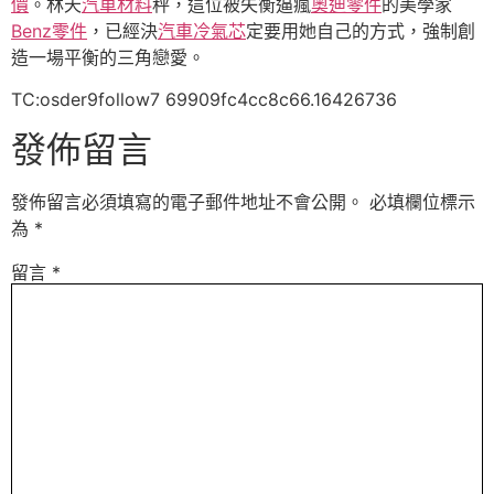
價
。林天
汽車材料
秤，這位被失衡逼瘋
奧迪零件
的美學家
Benz零件
，已經決
汽車冷氣芯
定要用她自己的方式，強制創
造一場平衡的三角戀愛。
TC:osder9follow7 69909fc4cc8c66.16426736
發佈留言
發佈留言必須填寫的電子郵件地址不會公開。
必填欄位標示
為
*
留言
*