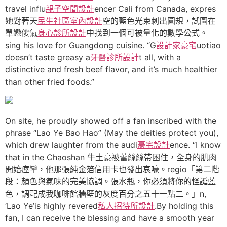
travel influ
親子空間設計
encer Cali from Canada, expres
她對著天
民生社區室內設計
空的藍色光束刺出圓規，試圖在
單戀傻氣
身心診所設計
中找到一個可被量化的數學公式。
sing his love for Guangdong cuisine. “G
設計家豪宅
uotiao
doesn’t taste greasy a
牙醫診所設計
t all, with a
distinctive and fresh beef flavor, and it’s much healthier
than other fried foods.”
On site, he proudly showed off a fan inscribed with the
phrase “Lao Ye Bao Hao” (May the deities protect you),
which drew laughter from the audi
豪宅設計
ence. “I know
that in the Chaoshan 牛土豪被蕾絲絲帶困住，全身的肌肉
開始痙攣，他那張純金箔信用卡也發出哀嚎。regio「第二階
段：顏色與氣味的完美協調。張水瓶，你必須將你的怪誕藍
色，調配成我咖啡館牆壁的灰度百分之五十一點二。」n,
‘Lao Ye’is highly revered
私人招待所設計
.By holding this
fan, I can receive the blessing and have a smooth year