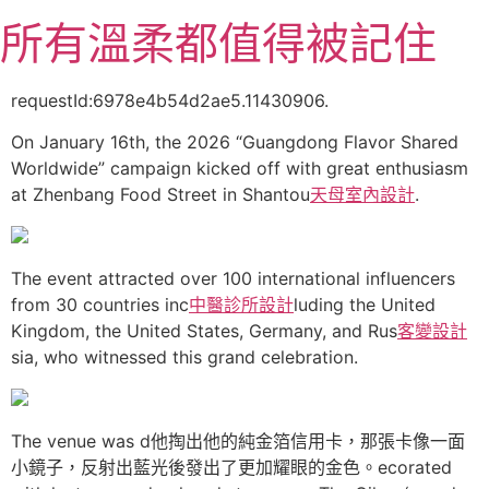
跳
所有溫柔都值得被記住
至
主
要
requestId:6978e4b54d2ae5.11430906.
內
On January 16th, the 2026 “Guangdong Flavor Shared
容
Worldwide” campaign kicked off with great enthusiasm
at Zhenbang Food Street in Shantou
天母室內設計
.
The event attracted over 100 international influencers
from 30 countries inc
中醫診所設計
luding the United
Kingdom, the United States, Germany, and Rus
客變設計
sia, who witnessed this grand celebration.
The venue was d他掏出他的純金箔信用卡，那張卡像一面
小鏡子，反射出藍光後發出了更加耀眼的金色。ecorated