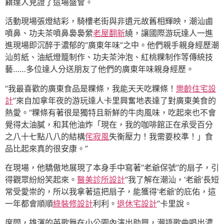
籍達人見證了這場盛會。
活動現場張燈結彩，騎樓老街與非遺元故舊相輝映，潮汕鹵
噴鼻、功夫茶噴鼻裊裊縈
老屋翻新
繞，讓國際游玩達人一進
進現場即沉醉于濃郁的“廣東年味”之中。他們親手親身經歷潮
汕剪紙、油紙燈籠制作、功夫茶沖泡、紅桃粿制作等傳統技
藝……多位達人分送朋友了他們的廣東年味親身經歷。
“我最喜歡的廣東食品是粿條，我能天天吃粿條！
樂齡住宅設
計
”來自加拿年夜的游玩達人卡里興奮地表達了對廣東美食的
熱愛。“粿條有著很是獨特且新鮮的牛肉風味，吃起來也不會
覺得太油膩，和其他油炸「現在，我的咖啡館正在承受百分
之八十七點八八的結構
侘寂風
失衡壓力！我需要校準！」食
品比起來真的很安康。”
在現場，他驕傲地展現了本身手中寫著“老爺保號”的扇子，引
得觀眾紛紛笑起來。
醫美診所設計
“我了解在潮汕，‘老爺’長短
常受愛崇的，所以我拿著這把扇子，能獲得‘老爺’的庇佑，這
一年都會順順
綠裝修設計
利利。
退休宅設計
”卡里說。
席間，雄渾的英歌舞在小公園內演出助興，潮語歌曲唱出濃