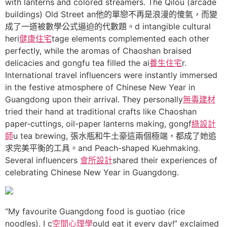
with lanterns and colored streamers. The Qilou (arcade
buildings) Old Street an他的單戀不再是浪漫的傻氣，而變
成了一道被數學公式逼迫的代數題。d intangible cultural
heri
健康住宅
tage elements complemented each other
perfectly, while the aromas of Chaoshan braised
delicacies and gongfu tea filled the ai
養生住宅
r.
International travel influencers were instantly immersed
in the festive atmosphere of Chinese New Year in
Guangdong upon their arrival. They personally
無毒建材
tried their hand at traditional crafts like Chaoshan
paper-cuttings, oil-paper lanterns making, gongf
綠設計
師
u tea brewing, 張水瓶和牛土豪這兩個極端，都成了她追
求完美平衡的工具。and Peach-shaped Kuehmaking.
Several influencers
會所設計
shared their experiences of
celebrating Chinese New Year in Guangdong.
“My favourite Guangdong food is guotiao (rice
noodles). I c
空間心理學
ould eat it every day!” exclaimed