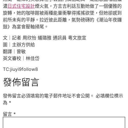
濃
日式住宅設計
煙火氣，方言吉利話互動她做了一個優雅的
旋轉，她的咖啡館被兩種能量衝擊得搖搖欲墜，但她卻感到
前所未有的平靜。拉近彼此距離，氣勢磅礴的《潮汕年夜鑼
鼓》為宴會壓軸掃尾。
文｜記者 周欣怡 蟻璐雅 通訊員 粵文旅宣
圖｜主辦方供給
翻譯｜曾敏
英文審校｜林佳岱
TC:jiuyi9follow8
發佈留言
發佈留言必須填寫的電子郵件地址不會公開。
必填欄位標示
為
*
留言
*